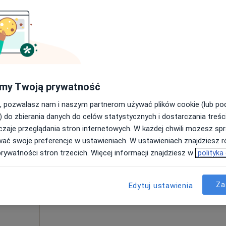
Poproś o wizytę
my Twoją prywatność
300 zł
, pozwalasz nam i naszym partnerom używać plików cookie (lub p
) do zbierania danych do celów statystycznych i dostarczania treśc
zaje przeglądania stron internetowych. W każdej chwili możesz spr
 Mazur
Dziś
Jutro
Ndz,
Pon,
wać swoje preferencje w ustawieniach. W ustawieniach znajdziesz ró
7 Sie
8 Sie
9 Sie
10 Sie
prywatności stron trzecich. Więcej informacji znajdziesz w
polityka
Umawianie online nie jest dostępne
Za
Edytuj ustawienia
Poproś o wizytę