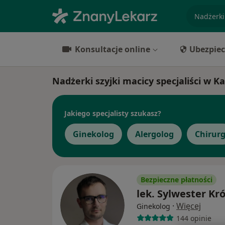
specjaliz
Konsultacje online
Ubezpiec
Nadżerki szyjki macicy specjaliści w Ka
Jakiego specjalisty szukasz?
Ginekolog
Alergolog
Chirur
Bezpieczne płatności
lek. Sylwester Kró
·
Więcej
Ginekolog
144 opinie