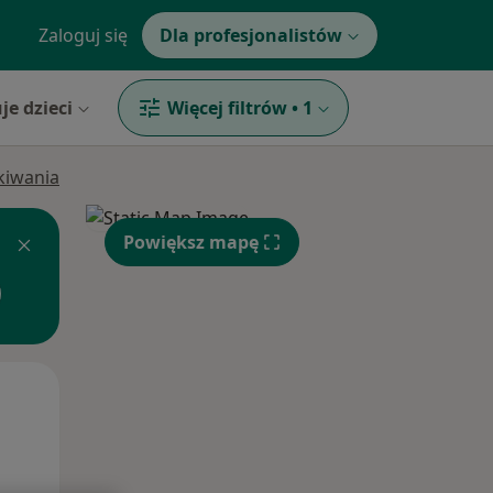
Zaloguj się
Dla profesjonalistów
je dzieci
Więcej filtrów
•
1
ukiwania
Powiększ mapę
Wt,
Śr,
Czw,
11 Sie
12 Sie
13 Sie