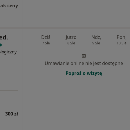
rak ceny
ed.
Dziś
Jutro
Ndz,
Pon,
7 Sie
8 Sie
9 Sie
10 Sie
ologiczny
Umawianie online nie jest dostępne
Poproś o wizytę
300 zł