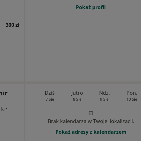
Pokaż profil
300 zł
mir
Dziś
Jutro
Ndz,
Pon,
7 Sie
8 Sie
9 Sie
10 Sie
·
sta
Brak kalendarza w Twojej lokalizacji.
Pokaż adresy z kalendarzem