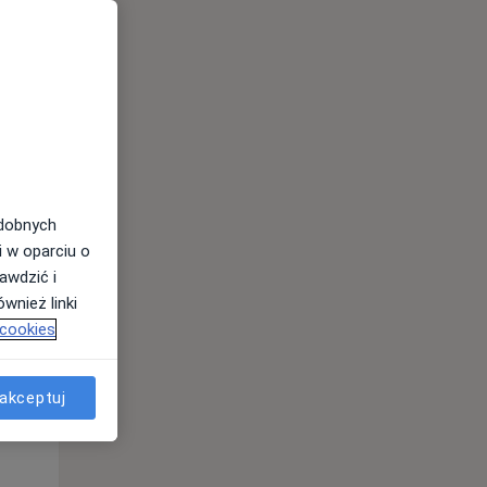
odobnych
i w oparciu o
awdzić i
Wt,
Śr,
Czw,
wnież linki
11 Sie
12 Sie
13 Sie
 cookies
akceptuj