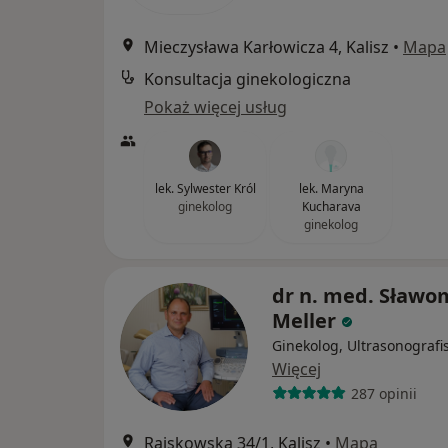
Mieczysława Karłowicza 4, Kalisz
•
Mapa
Konsultacja ginekologiczna
Pokaż więcej usług
lek. Sylwester Król
lek. Maryna
ginekolog
Kucharava
ginekolog
dr n. med. Sławo
Meller
Ginekolog, Ultrasonografi
Więcej
287 opinii
Rajskowska 34/1, Kalisz
•
Mapa