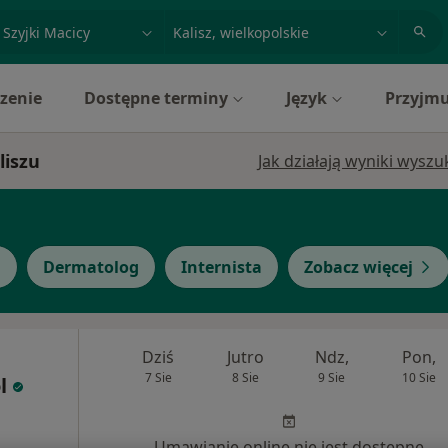
acja, badanie lub nazwisko
miasto lub dzielnica
zenie
Dostępne terminy
Język
Przyjmu
liszu
Jak działają wyniki wysz
g
Dermatolog
Internista
Zobacz więcej
Dziś
Jutro
Ndz,
Pon,
7 Sie
8 Sie
9 Sie
10 Sie
l
Umawianie online nie jest dostępne