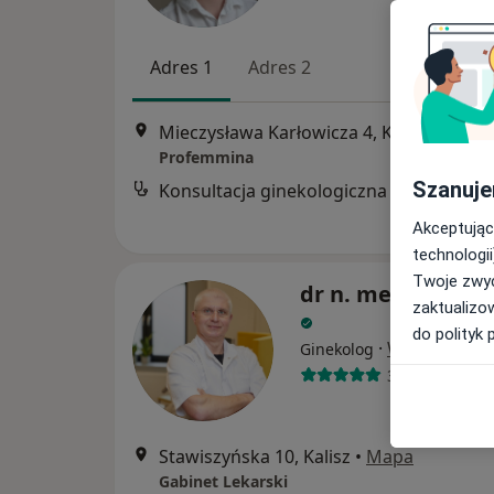
Adres 1
Adres 2
Mieczysława Karłowicza 4, Kalisz
•
Mapa
Profemmina
Szanuje
Konsultacja ginekologiczna
Akceptując
technologii
Twoje zwyc
dr n. med. Artur
zaktualizo
do polityk 
·
Więcej
Ginekolog
356 opinii
Stawiszyńska 10, Kalisz
•
Mapa
Gabinet Lekarski