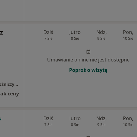
z
Dziś
Jutro
Ndz,
Pon,
7 Sie
8 Sie
9 Sie
10 Sie
Umawianie online nie jest dostępne
Poproś o wizytę
Specjalistyczny Gabinet Ginekologiczno-Położniczy ENMED
rak ceny
Dziś
Jutro
Ndz,
Pon,
7 Sie
8 Sie
9 Sie
10 Sie