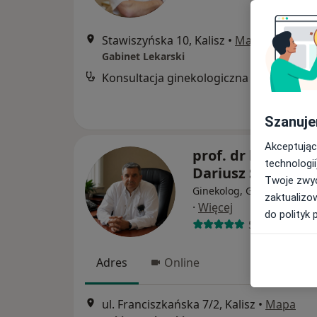
Stawiszyńska 10, Kalisz
•
Mapa
Gabinet Lekarski
Konsultacja ginekologiczna
B
Szanuje
Akceptując
prof. dr hab. n. m
technologii
Dariusz Samulak
Twoje zwyc
Ginekolog, Ginekolog onk
zaktualizo
·
Więcej
do polityk 
591 opinii
Adres
Online
ul. Franciszkańska 7/2, Kalisz
•
Mapa