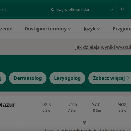
acja, badanie lub nazwisko
miasto lub dzielnica
zenie
Dostępne terminy
Język
Przyjmu
Jak działają wyniki wysz
g
Dermatolog
Laryngolog
Zobacz więcej
 Mazur
Dziś
Jutro
Sob,
Ndz,
6 Sie
7 Sie
8 Sie
9 Sie
Umawianie online nie jest dostępne