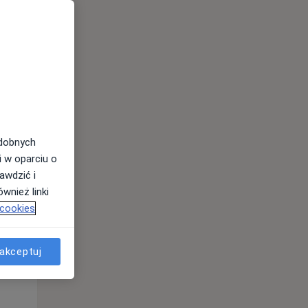
odobnych
Pon,
Wt,
Śr,
i w oparciu o
10 Sie
11 Sie
12 Sie
awdzić i
wnież linki
 cookies
akceptuj