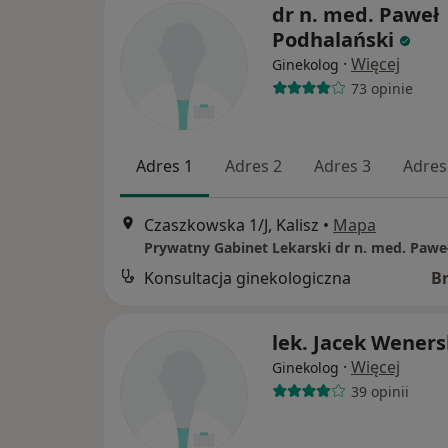
dr n. med. Paweł
Podhalański
·
Więcej
Ginekolog
73 opinie
Adres 1
Adres 2
Adres 3
Adres
Czaszkowska 1/J, Kalisz
•
Mapa
Konsultacja ginekologiczna
B
lek. Jacek Weners
·
Więcej
Ginekolog
39 opinii