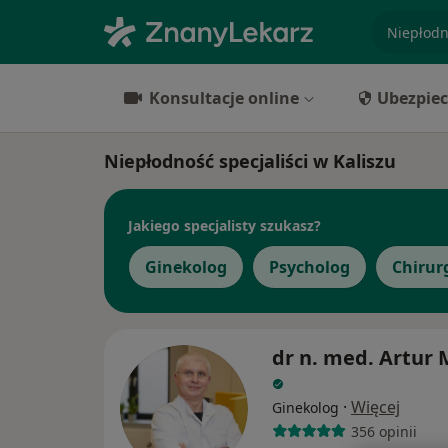
specjaliz
Konsultacje online
Ubezpiec
Niepłodność specjaliści w Kaliszu
Jakiego specjalisty szukasz?
Ginekolog
Psycholog
Chirur
dr n. med. Artur
·
Więcej
Ginekolog
356 opinii