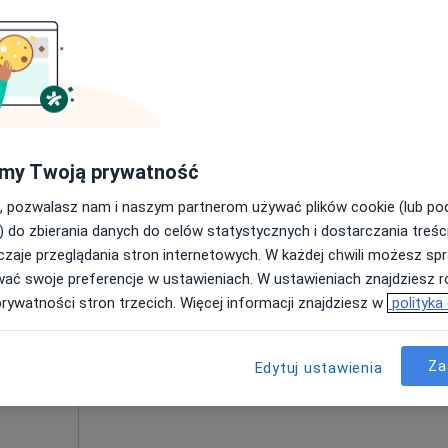
Poproś o wizytę
rak ceny
my Twoją prywatność
, pozwalasz nam i naszym partnerom używać plików cookie (lub p
ed.
Dziś
Jutro
Sob,
Ndz,
) do zbierania danych do celów statystycznych i dostarczania treśc
6 Sie
7 Sie
8 Sie
9 Sie
zaje przeglądania stron internetowych. W każdej chwili możesz spr
ologiczny
wać swoje preferencje w ustawieniach. W ustawieniach znajdziesz ró
prywatności stron trzecich. Więcej informacji znajdziesz w
polityka
Umawianie online nie jest dostępne
Poproś o wizytę
Za
Edytuj ustawienia