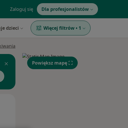
Zaloguj się
Dla profesjonalistów
je dzieci
Więcej filtrów
•
1
ukiwania
Powiększ mapę
Pon,
Wt,
Śr,
10 Sie
11 Sie
12 Sie