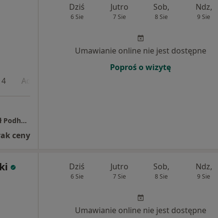
Dziś
Jutro
Sob,
Ndz,
6 Sie
7 Sie
8 Sie
9 Sie
Umawianie online nie jest dostępne
Poproś o wizytę
 4
Adres 5
Prywatny Gabinet Lekarski dr n. med. Paweł Podhalański
rak ceny
ki
Dziś
Jutro
Sob,
Ndz,
6 Sie
7 Sie
8 Sie
9 Sie
Umawianie online nie jest dostępne