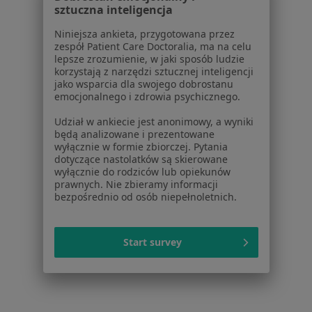
Kontakt
sztuczna inteligencja
Dla pacjentów
Niniejsza ankieta, przygotowana przez
zespół Patient Care Doctoralia, ma na celu
Lekarze
lepsze zrozumienie, w jaki sposób ludzie
korzystają z narzędzi sztucznej inteligencji
Placówki medyczne
jako wsparcia dla swojego dobrostanu
Pytania i odpowiedzi
emocjonalnego i zdrowia psychicznego.
Usługi i zabiegi
Udział w ankiecie jest anonimowy, a wyniki
Choroby
będą analizowane i prezentowane
Pomoc
wyłącznie w formie zbiorczej. Pytania
Aplikacje mobilne
dotyczące nastolatków są skierowane
wyłącznie do rodziców lub opiekunów
Blog dla pacjentów
prawnych. Nie zbieramy informacji
bezpośrednio od osób niepełnoletnich.
Dla profesjonalistów
Cennik
Start survey
Dla lekarzy
Dla placówek medycznych
Noa Notes
nowość
Baza wiedzy