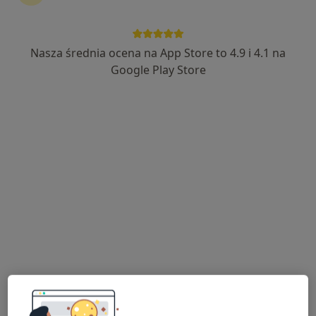
Nasza średnia ocena na App Store to 4.9 i 4.1 na
lek. Jakub Borycki
Google Play Store
·
Więcej
Ginekolog
59 opinii
Adres 1
Adres 2
Adres 3
ul. Chopina 9, Kalisz
•
Mapa
Centrum Medyczne LUX MED Kalisz ul. Chopina 9
Konsultacja ginekologiczna
od 319 zł
Specjalista nie oferuje umawiania online pod tym adresem.
Poproś o wizytę