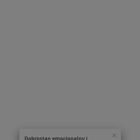
Serwis
Regulamin
Polityka prywatności pacjentów
Polityka prywatności profesjonalistów
Polityka prywatności dla profesjonalistów, których
dane pozyskaliśmy samodzielnie
Polityka cookies
Jak działają wyniki wyszukiwania
Dostępność
O nas
Praca
Rekrutujemy!
Partnerzy
Centrum prasowe
Dobrostan emocjonalny i