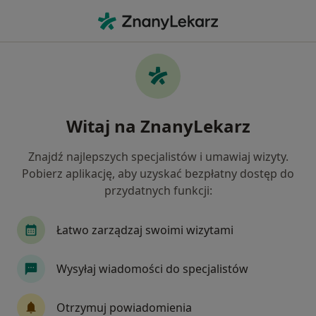
Me
Choroby Szyjki Macicy • Kalisz, wielkopolskie
Filtry
• 1
Mapa
Choroby szyjki macicy specjaliści w Kaliszu
Witaj na ZnanyLekarz
Jak działają wyniki wyszukiwania
Znajdź najlepszych specjalistów i umawiaj wizyty.
Pobierz aplikację, aby uzyskać bezpłatny dostęp do
Jakiego specjalisty szukasz?
przydatnych funkcji:
Ginekolog
Alergolog
Dermatolog
Or
Łatwo zarządzaj swoimi wizytami
Wysyłaj wiadomości do specjalistów
Otrzymuj powiadomienia