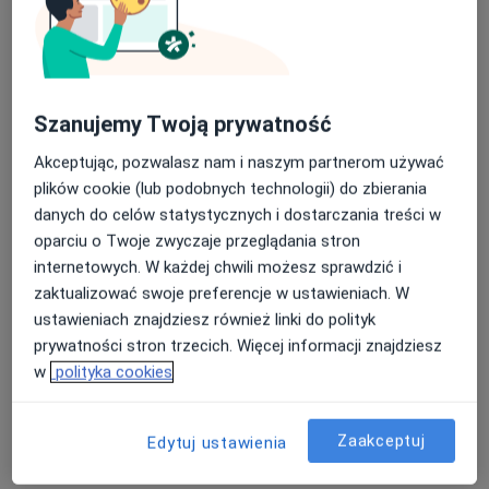
Szanujemy Twoją prywatność
dr n. med. Sylwia Frątczak-Żarnecka
Akceptując, pozwalasz nam i naszym partnerom używać
·
Więcej
Ginekolog
plików cookie (lub podobnych technologii) do zbierania
61 opinii
danych do celów statystycznych i dostarczania treści w
oparciu o Twoje zwyczaje przeglądania stron
Adres 1
Adres 2
internetowych. W każdej chwili możesz sprawdzić i
zaktualizować swoje preferencje w ustawieniach. W
Asnyka 25, Kalisz
•
Mapa
ustawieniach znajdziesz również linki do polityk
KIDS CLINIC - Centrum Zdrowia Dziecka
prywatności stron trzecich. Więcej informacji znajdziesz
Konsultacja ginekologiczna
250 zł
w
polityka cookies
Specjalista nie oferuje umawiania online pod tym adresem.
Zaakceptuj
Edytuj ustawienia
Poproś o wizytę