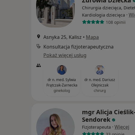
Zdrowia Dziecka
Chirurgia dziecięca, Diete
·
Wi
Kardiologia dziecięca
108 opinii
Asnyka 25, Kalisz
•
Mapa
Konsultacja fizjoterapeutyczna
Pokaż więcej usług
dr n. med. Sylwia
dr n. med. Dariusz
Frątczak-Żarnecka
Olejniczak
ginekolog
chirurg
mgr Alicja Cieślik
Sendorek
·
Więcej
Fizjoterapeuta
33 opinie