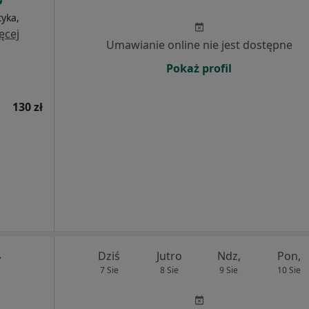
tyka,
ęcej
Umawianie online nie jest dostępne
Pokaż profil
130 zł
-
Dziś
Jutro
Ndz,
Pon,
7 Sie
8 Sie
9 Sie
10 Sie