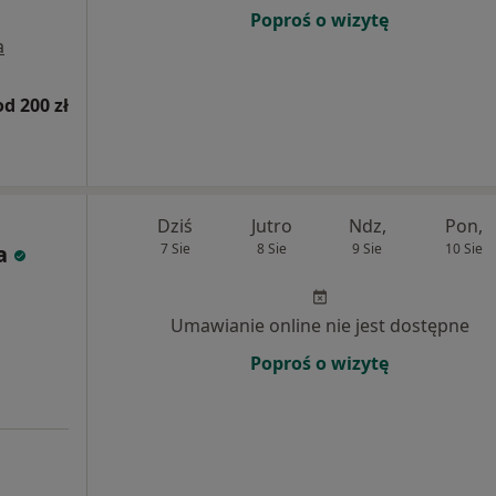
Poproś o wizytę
a
od 200 zł
Dziś
Jutro
Ndz,
Pon,
a
7 Sie
8 Sie
9 Sie
10 Sie
Umawianie online nie jest dostępne
Poproś o wizytę