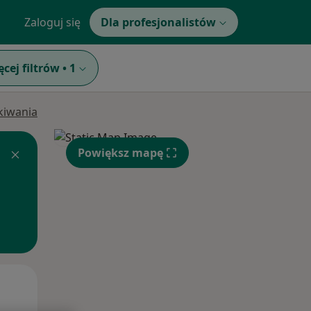
Zaloguj się
Dla profesjonalistów
ęcej filtrów
•
1
ukiwania
Powiększ mapę
Wt,
Śr,
Czw,
11 Sie
12 Sie
13 Sie