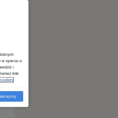
odobnych
i w oparciu o
awdzić i
wnież linki
 cookies
Wt,
Śr,
Czw,
11 Sie
12 Sie
13 Sie
akceptuj