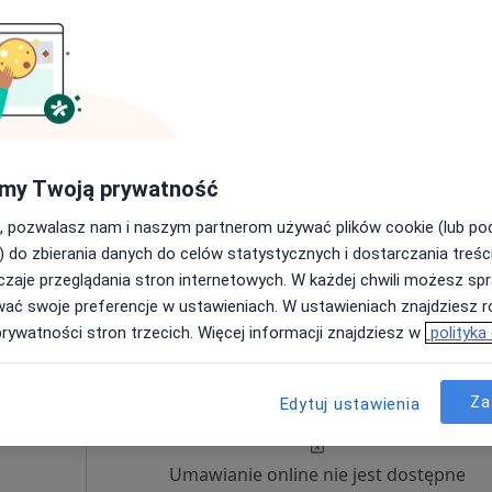
·
Więcej
Umawianie online nie jest dostępne
Poproś o wizytę
czny
e
my Twoją prywatność
, pozwalasz nam i naszym partnerom używać plików cookie (lub p
) do zbierania danych do celów statystycznych i dostarczania treśc
zaje przeglądania stron internetowych. W każdej chwili możesz spr
250 zł
wać swoje preferencje w ustawieniach. W ustawieniach znajdziesz ró
prywatności stron trzecich. Więcej informacji znajdziesz w
polityka
ński
Dziś
Jutro
Ndz,
Pon,
7 Sie
8 Sie
9 Sie
10 Sie
·
Więcej
Za
Edytuj ustawienia
Umawianie online nie jest dostępne