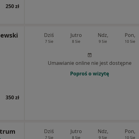
250 zł
iewski
Dziś
Jutro
Ndz,
Pon,
7 Sie
8 Sie
9 Sie
10 Sie
Umawianie online nie jest dostępne
Poproś o wizytę
350 zł
ntrum
Dziś
Jutro
Ndz,
Pon,
7 Sie
8 Sie
9 Sie
10 Sie