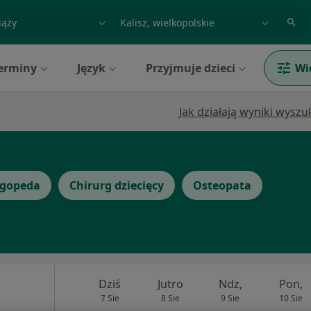
acja, badanie lub nazwisko
miasto lub dzielnica
erminy
Język
Przyjmuje dzieci
Wi
Jak działają wyniki wysz
gopeda
Chirurg dziecięcy
Osteopata
Dziś
Jutro
Ndz,
Pon,
7 Sie
8 Sie
9 Sie
10 Sie