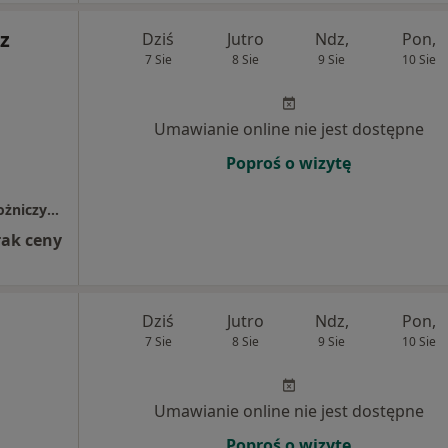
z
Dziś
Jutro
Ndz,
Pon,
7 Sie
8 Sie
9 Sie
10 Sie
Umawianie online nie jest dostępne
Poproś o wizytę
Specjalistyczny Gabinet Ginekologiczno-Położniczy ENMED
rak ceny
Dziś
Jutro
Ndz,
Pon,
7 Sie
8 Sie
9 Sie
10 Sie
Umawianie online nie jest dostępne
Poproś o wizytę