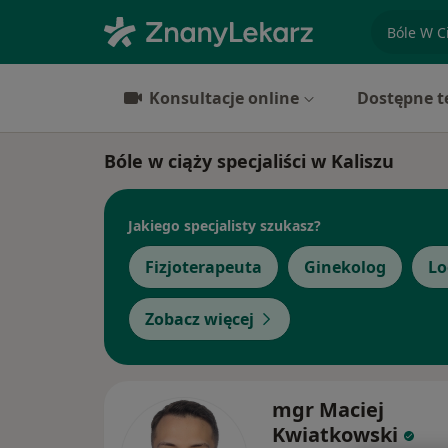
specjaliz
Konsultacje online
Dostępne t
Bóle w ciąży specjaliści w Kaliszu
Jakiego specjalisty szukasz?
Fizjoterapeuta
Ginekolog
Lo
Zobacz więcej
mgr Maciej
Kwiatkowski