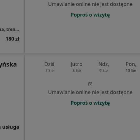
Umawianie online nie jest dostępne
Poproś o wizytę
Fizjooxy - Fizjoterapia, komora hiperbaryczna, trening EMS
180 zł
yńska
Dziś
Jutro
Ndz,
Pon,
7 Sie
8 Sie
9 Sie
10 Sie
Umawianie online nie jest dostępne
Poproś o wizytę
 usługa