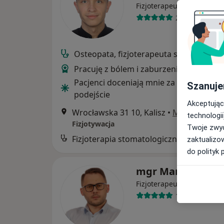
Fizjoterapeuta, Osteopata
28 opinii
Osteopata, fizjoterapeuta stomatologi
Pracuję z bólem i zaburzeniem funkcji
Pacjenci doceniają mnie za indywidualn
Szanuje
podejście
Akceptując
Wrocławska 31 10, Kalisz
•
Mapa
technologii
Fizjotywacja
Twoje zwyc
Fizjoterapia stomatologiczna
zaktualizo
do polityk 
mgr Marek Krupi
Fizjoterapeuta, Osteopata
185 opinii