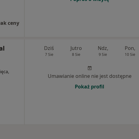
rak ceny
al
Dziś
Jutro
Ndz,
Pon,
7 Sie
8 Sie
9 Sie
10 Sie
ięca,
Umawianie online nie jest dostępne
Pokaż profil