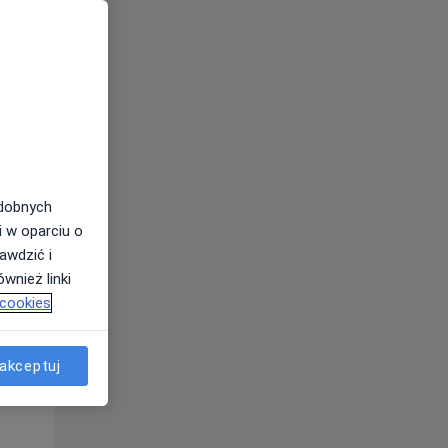
odobnych
i w oparciu o
awdzić i
Wt,
Śr,
Czw,
wnież linki
11 Sie
12 Sie
13 Sie
 cookies
akceptuj