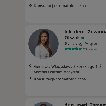
Konsultacja stomatologiczna
lek. dent. Zuzann
Olszak
·
Więcej
Stomatolog
23 opinie
Generała Władysława Sikorskiego 1, Świętochłowice
Severux Centrum Medyczne
Konsultacja stomatologiczna
dr n. med. Tomas