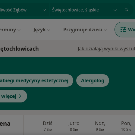
acja, badanie lub nazwisko
miasto lub dzielnica
erminy
Język
Przyjmuje dzieci
Wi
iętochłowicach
Jak działają wyniki wysz
abiegi medycyny estetycznej
Alergolog
 więcej
lena
Dziś
Jutro
Ndz,
Pon,
7 Sie
8 Sie
9 Sie
10 Sie