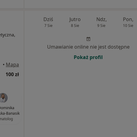
Dziś
Jutro
Ndz,
Pon,
7 Sie
8 Sie
9 Sie
10 Sie
etyczna,
Umawianie online nie jest dostępne
Pokaż profil
•
Mapa
100 zł
 Dominika
ska-Banasik
matolog