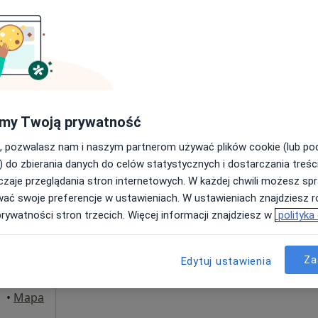
Umawianie online nie jest dostępne
Poproś o wizytę
•
Mapa
150 zł
my Twoją prywatność
, pozwalasz nam i naszym partnerom używać plików cookie (lub p
) do zbierania danych do celów statystycznych i dostarczania treśc
zaje przeglądania stron internetowych. W każdej chwili możesz spr
iniarz
Dziś
Jutro
Ndz,
Pon,
wać swoje preferencje w ustawieniach. W ustawieniach znajdziesz ró
7 Sie
8 Sie
9 Sie
10 Sie
prywatności stron trzecich. Więcej informacji znajdziesz w
polityka
Umawianie online nie jest dostępne
Za
Edytuj ustawienia
Poproś o wizytę
•
Mapa