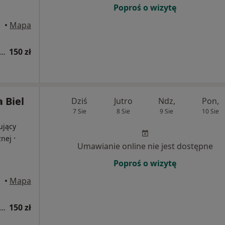
Poproś o wizytę
•
Mapa
tacja z zakresu medycyny estetycznej
150 zł
 Biel
Dziś
Jutro
Ndz,
Pon,
7 Sie
8 Sie
9 Sie
10 Sie
ujący
·
znej
Umawianie online nie jest dostępne
Poproś o wizytę
•
Mapa
tacja z zakresu medycyny estetycznej
150 zł