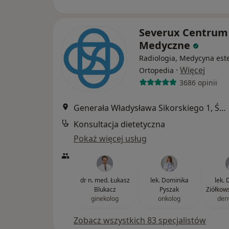
Severux Centrum
Medyczne
Radiologia, Medycyna est
·
Więcej
Ortopedia
3686 opinii
Generała Władysława Sikorskiego 1, Świętochłowice
Konsultacja dietetyczna
Pokaż więcej usług
dr n. med. Łukasz
lek. Dominika
lek.
Blukacz
Pyszak
Ziółkow
ginekolog
onkolog
der
Zobacz wszystkich 83 specjalistów