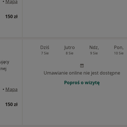
•
Mapa
150 zł
Dziś
Jutro
Ndz,
Pon,
7 Sie
8 Sie
9 Sie
10 Sie
ujący
znej
Umawianie online nie jest dostępne
Poproś o wizytę
•
Mapa
150 zł