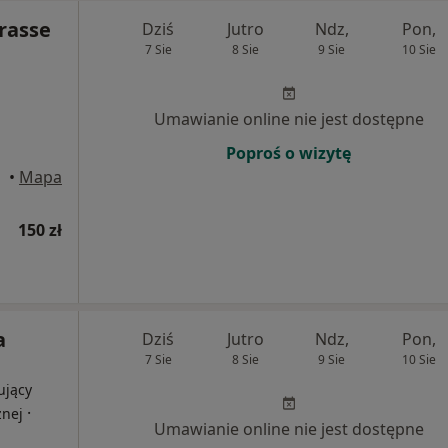
Brasse
Dziś
Jutro
Ndz,
Pon,
7 Sie
8 Sie
9 Sie
10 Sie
Umawianie online nie jest dostępne
Poproś o wizytę
•
Mapa
150 zł
a
Dziś
Jutro
Ndz,
Pon,
7 Sie
8 Sie
9 Sie
10 Sie
ujący
·
znej
Umawianie online nie jest dostępne