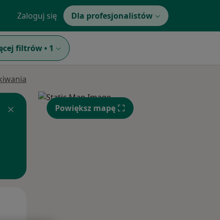
Zaloguj się
Dla profesjonalistów
ęcej filtrów
•
1
ukiwania
Powiększ mapę
Wt,
Śr,
Czw,
11 Sie
12 Sie
13 Sie