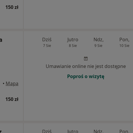
150 zł
a
Dziś
Jutro
Ndz,
Pon,
7 Sie
8 Sie
9 Sie
10 Sie
Umawianie online nie jest dostępne
Poproś o wizytę
•
Mapa
150 zł
z
Dziś
Jutro
Ndz,
Pon,