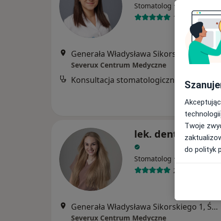
·
Więcej
Stomatolog
109 opinii
Generała Władysława Sikorskiego 1, Świętochłowice
Severux Centrum Medyczne
Konsultacja stomatologiczna
Szanuje
Akceptując
technologii
Twoje zwyc
lek. dent. Agata B
zaktualizo
do polityk 
·
Więcej
Stomatolog
20 opinii
Generała Władysława Sikorskiego 1, Świętochłowice
Severux Centrum Medyczne