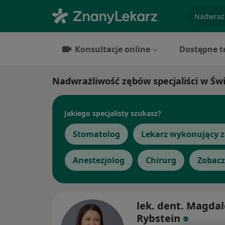
specjaliz
Konsultacje online
Dostępne t
Nadwrażliwość zębów specjaliści w Św
Jakiego specjalisty szukasz?
Stomatolog
Lekarz wykonujący z
Anestezjolog
Chirurg
Zobacz
lek. dent. Magda
Rybstein