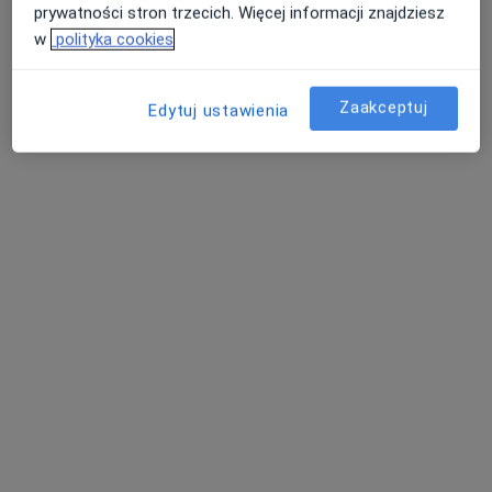
dr n. med. i n. o zdr.
dr n. med. Marzena
dr n. med. Michał
prywatności stron trzecich. Więcej informacji znajdziesz
Krzysztof Starszak
Wawrzyńczyk
Tkocz
w
polityka cookies
ortopeda
psychiatra
chirurg
Zobacz wszystkich 6 specjalistów
Zaakceptuj
Edytuj ustawienia
Brak dostępnych specjalistów z wolnymi terminami w tym centrum medycznym.
Pokaż profil
mgr Szymon Suliga
·
Więcej
Fizjoterapeuta
5 opinii