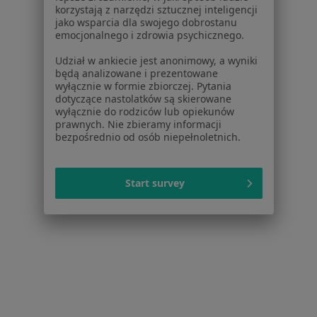
korzystają z narzędzi sztucznej inteligencji
Partnerzy
jako wsparcia dla swojego dobrostanu
Centrum prasowe
emocjonalnego i zdrowia psychicznego.
Kontakt
Udział w ankiecie jest anonimowy, a wyniki
Dla pacjentów
będą analizowane i prezentowane
wyłącznie w formie zbiorczej. Pytania
Lekarze
dotyczące nastolatków są skierowane
wyłącznie do rodziców lub opiekunów
Placówki medyczne
prawnych. Nie zbieramy informacji
Pytania i odpowiedzi
bezpośrednio od osób niepełnoletnich.
Usługi i zabiegi
Choroby
Pomoc
Start survey
Aplikacje mobilne
Blog dla pacjentów
Dla profesjonalistów
Cennik
Dla lekarzy
Dla placówek medycznych