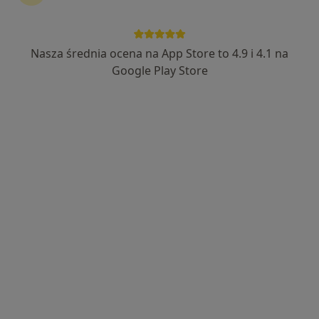
Nasza średnia ocena na App Store to 4.9 i 4.1 na
dr n. med. i n. o zdr. Krzysztof Starszak
Google Play Store
W trakcie specjalizacji (Ortopeda), W trakcie specjalizacji
·
Więcej
(Ortopeda dziecięcy)
122 opinie
Adres 1
Adres 2
Adres 3
Jana Matejki 4, Jaworzno
•
Mapa
Centrum Medyczne MarMedicam
Konsultacja ortopedyczna
300 zł
Specjalista nie oferuje umawiania online pod tym adresem.
Poproś o wizytę