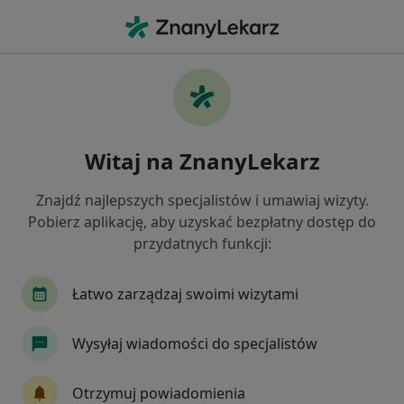
Me
Choroby Stawów • Jaworzno, śląskie
Filtry
• 1
Mapa
Choroby stawów specjaliści w Jaworznie
Witaj na ZnanyLekarz
Jak działają wyniki wyszukiwania
Znajdź najlepszych specjalistów i umawiaj wizyty.
Pobierz aplikację, aby uzyskać bezpłatny dostęp do
Jakiego specjalisty szukasz?
przydatnych funkcji:
Ortopeda
Internista
Chirurg
Reumat
Łatwo zarządzaj swoimi wizytami
Wysyłaj wiadomości do specjalistów
Otrzymuj powiadomienia