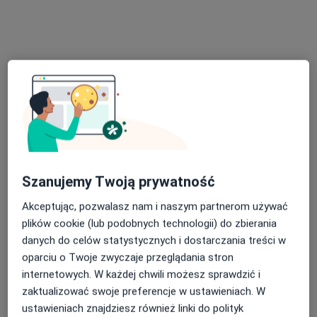
Centrum Medyczne MarMedicam
·
Więcej
Pulmonologia, Okulistyka, Ginekologia
1717 opinii
Adres 1
Adres 2
Szanujemy Twoją prywatność
Akceptując, pozwalasz nam i naszym partnerom używać
Jana Matejki 4, Jaworzno
•
Mapa
plików cookie (lub podobnych technologii) do zbierania
danych do celów statystycznych i dostarczania treści w
Konsultacja psychologiczna
200 zł
oparciu o Twoje zwyczaje przeglądania stron
Pokaż więcej usług
internetowych. W każdej chwili możesz sprawdzić i
zaktualizować swoje preferencje w ustawieniach. W
ustawieniach znajdziesz również linki do polityk