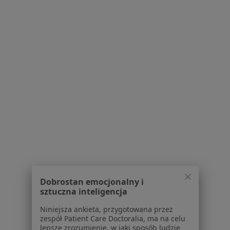
Strona Główna
Choroby
Choroby Stawów
Zmień miasto
Jaworzno
Zmień miasto
Serwis
Regulamin
Polityka prywatności pacjentów
Polityka prywatności profesjonalistów
Polityka prywatności dla profesjonalistów, których
dane pozyskaliśmy samodzielnie
Polityka cookies
Dobrostan emocjonalny i
Jak działają wyniki wyszukiwania
sztuczna inteligencja
Dostępność
Niniejsza ankieta, przygotowana przez
O nas
zespół Patient Care Doctoralia, ma na celu
Praca
Rekrutujemy!
lepsze zrozumienie, w jaki sposób ludzie