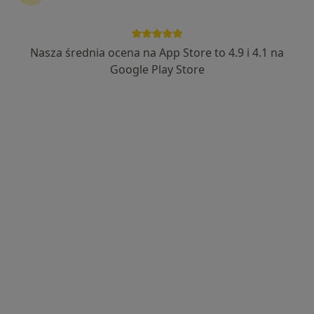
Nasza średnia ocena na App Store to 4.9 i 4.1 na
mgr Krzysztof Wojciechowski
Google Play Store
·
Więcej
Fizjoterapeuta
32 opinie
Henryka Sienkiewicza 1 wejście od ul. Kościuszki, Błonie
•
Mapa
4One Medica
Konsultacja fizjoterapeutyczna
180 zł
Specjalista nie oferuje umawiania online pod tym adresem.
Poproś o wizytę