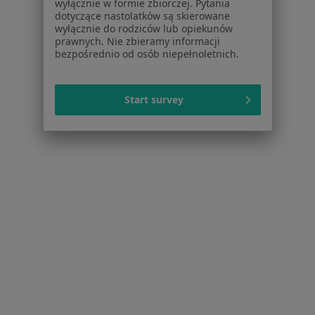
Lekarze
wyłącznie w formie zbiorczej. Pytania
dotyczące nastolatków są skierowane
Placówki medyczne
wyłącznie do rodziców lub opiekunów
Pytania i odpowiedzi
prawnych. Nie zbieramy informacji
Usługi i zabiegi
bezpośrednio od osób niepełnoletnich.
Choroby
Pomoc
Start survey
Aplikacje mobilne
Blog dla pacjentów
Dla profesjonalistów
Cennik
Dla lekarzy
Dla placówek medycznych
Noa Notes
nowość
Baza wiedzy
Centrum Pomocy dla Specjalisty
Kontakt
ZnanyLekarz - Strona główna