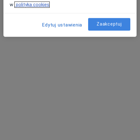
w
polityka cookies
mgr Mateusz Majcher
Zaakceptuj
Edytuj ustawienia
·
Więcej
Fizjoterapeuta
61 opinii
Grodziska 1, Błonie
•
Mapa
Fizjomedica Magdalena Parafiniuk
Konsultacja fizjoterapeutyczna
od 200 zł
Specjalista nie oferuje umawiania online pod tym adresem.
Poproś o wizytę