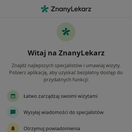
Me
Ból Biodra • Błonie, mazowieckie
Filtry
• 1
Ubezpieczenie
Map
Ból biodra specjaliści w Błoniu
Witaj na ZnanyLekarz
Jak działają wyniki wyszukiwania
Znajdź najlepszych specjalistów i umawiaj wizyty.
Pobierz aplikację, aby uzyskać bezpłatny dostęp do
Jakiego specjalisty szukasz?
przydatnych funkcji:
Fizjoterapeuta
Internista
Ortopeda
Łatwo zarządzaj swoimi wizytami
Wysyłaj wiadomości do specjalistów
Otrzymuj powiadomienia