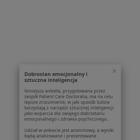
Serwis
Regulamin
Polityka prywatności pacjentów
Polityka prywatności profesjonalistów
Polityka prywatności dla profesjonalistów, których
dane pozyskaliśmy samodzielnie
Polityka cookies
Jak działają wyniki wyszukiwania
Dobrostan emocjonalny i
Dostępność
sztuczna inteligencja
O nas
Niniejsza ankieta, przygotowana przez
Praca
Rekrutujemy!
zespół Patient Care Doctoralia, ma na celu
Partnerzy
lepsze zrozumienie, w jaki sposób ludzie
korzystają z narzędzi sztucznej inteligencji
Centrum prasowe
jako wsparcia dla swojego dobrostanu
Kontakt
emocjonalnego i zdrowia psychicznego.
Dla pacjentów
Udział w ankiecie jest anonimowy, a wyniki
będą analizowane i prezentowane