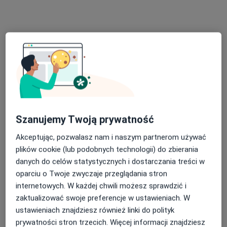
mgr Magdalena Parafiniuk
·
Więcej
Fizjoterapeuta
121 opinii
Grodziska 1, Błonie
•
Mapa
Fizjomedica Magdalena Parafiniuk
Konsultacja fizjoterapeutyczna
250 zł
Szanujemy Twoją prywatność
Specjalista nie oferuje umawiania online pod tym adresem.
Akceptując, pozwalasz nam i naszym partnerom używać
Poproś o wizytę
plików cookie (lub podobnych technologii) do zbierania
danych do celów statystycznych i dostarczania treści w
oparciu o Twoje zwyczaje przeglądania stron
internetowych. W każdej chwili możesz sprawdzić i
zaktualizować swoje preferencje w ustawieniach. W
ustawieniach znajdziesz również linki do polityk
prywatności stron trzecich. Więcej informacji znajdziesz