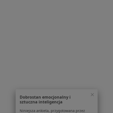
Regulamin
Polityka prywatności pacjentów
Polityka prywatności profesjonalistów
Polityka prywatności dla profesjonalistów, których
dane pozyskaliśmy samodzielnie
Polityka cookies
Jak działają wyniki wyszukiwania
Dostępność
O nas
Praca
Rekrutujemy!
Partnerzy
Centrum prasowe
Kontakt
Dla pacjentów
Dobrostan emocjonalny i
Lekarze
sztuczna inteligencja
Placówki medyczne
Pytania i odpowiedzi
Niniejsza ankieta, przygotowana przez