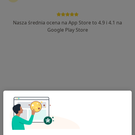
Nasza średnia ocena na App Store to 4.9 i 4.1 na
lek. Maja Gorajska-Sieńko
Google Play Store
·
Więcej
Chirurg
21 opinii
Błońska 18, Wołomin
•
Mapa
Mak-Med Klinika Chorób Cywilizacyjnych
Konsultacja chirurgiczna z badaniem USG jamy brzusznej
od 380 zł
Specjalista nie oferuje umawiania online pod tym adresem.
Poproś o wizytę