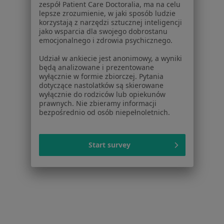
zespół Patient Care Doctoralia, ma na celu
Usługi i zabiegi
lepsze zrozumienie, w jaki sposób ludzie
Choroby
korzystają z narzędzi sztucznej inteligencji
Pomoc
jako wsparcia dla swojego dobrostanu
emocjonalnego i zdrowia psychicznego.
Aplikacje mobilne
Blog dla pacjentów
Udział w ankiecie jest anonimowy, a wyniki
będą analizowane i prezentowane
Dla profesjonalistów
wyłącznie w formie zbiorczej. Pytania
dotyczące nastolatków są skierowane
Cennik
wyłącznie do rodziców lub opiekunów
Dla lekarzy
prawnych. Nie zbieramy informacji
bezpośrednio od osób niepełnoletnich.
Dla placówek medycznych
Noa Notes
nowość
Baza wiedzy
Start survey
Centrum Pomocy dla Specjalisty
Kontakt
ZnanyLekarz - Strona główna
ZnanyLekarz Sp. z o.o.
ul. Kolejowa 5/7
01-217 Warszawa, Polska