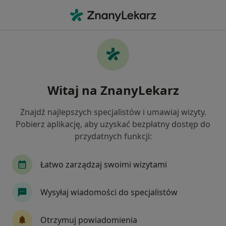
Me
Choroby Chirurgiczne • Wołomin, mazowieckie
Filtry
• 1
Ubezpieczenie
Map
Choroby chirurgiczne specjaliści w
Witaj na ZnanyLekarz
Wołominie
Jak działają wyniki wyszukiwania
Znajdź najlepszych specjalistów i umawiaj wizyty.
Pobierz aplikację, aby uzyskać bezpłatny dostęp do
przydatnych funkcji:
Jakiego specjalisty szukasz?
Chirurg
Internista
Kardiolog
Lekarz 
Łatwo zarządzaj swoimi wizytami
Wysyłaj wiadomości do specjalistów
Otrzymuj powiadomienia