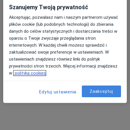
Szanujemy Twoją prywatność
Akceptując, pozwalasz nam i naszym partnerom używać
plików cookie (lub podobnych technologii) do zbierania
Mak-Med Klinika Chorób Cywilizacyjnych
danych do celów statystycznych i dostarczania treści w
oparciu o Twoje zwyczaje przeglądania stron
·
Więcej
Alergologia, Chirurgia, Diabetologia
internetowych. W każdej chwili możesz sprawdzić i
63 opinie
zaktualizować swoje preferencje w ustawieniach. W
ustawieniach znajdziesz również linki do polityk
Adres 1
Adres 2
Adres 3
prywatności stron trzecich. Więcej informacji znajdziesz
w
polityka cookies
aleja Armii Krajowej 64/13 POZ, Wołomin
•
Mapa
Konsultacja internistyczna (NFZ)
Zaakceptuj
Edytuj ustawienia
Pokaż więcej usług
lek. Małgorzata
lek. Agnieszka
Kozłowska
Paszkowska
internista
lekarz rodzinny