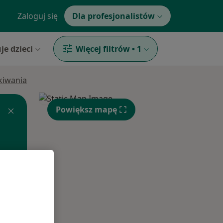
Zaloguj się
Dla profesjonalistów
je dzieci
Więcej filtrów
•
1
ukiwania
Powiększ mapę
Pon,
Wt,
Śr,
10 Sie
11 Sie
12 Sie