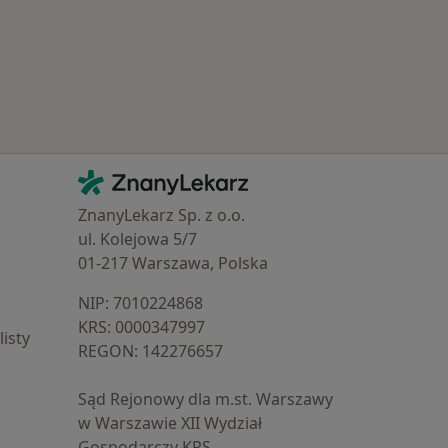
Kontakt
ZnanyLekarz - Strona główna
ZnanyLekarz Sp. z o.o.
ul. Kolejowa 5/7
01-217 Warszawa, Polska
NIP: ⁠7010224868
KRS: ⁠0000347997
isty
REGON: ⁠142276657
Sąd Rejonowy dla m.st. Warszawy
w Warszawie XII Wydział
Gospodarczy KRS