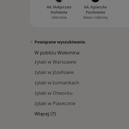
lek. Małgorzata
lek. Agnieszka
Kozłowska
Paszkowska
internista
lekarz rodzinny
Powiązane wyszukiwania
W pobliżu Wołomina
żylaki w Warszawie
żylaki w Józefowie
żylaki w Łomiankach
żylaki w Otwocku
żylaki w Piasecznie
Więcej (7)
Więcej w kategorii: W pobliżu Woło