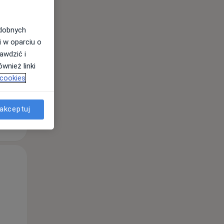
odobnych
i w oparciu o
awdzić i
wnież linki
 cookies
akceptuj
Pon,
Wt,
Śr,
10 Sie
11 Sie
12 Sie