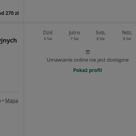
od 270 zł
Dziś
Jutro
Sob,
Ndz,
yjnych
6 Sie
7 Sie
8 Sie
9 Sie
Umawianie online nie jest dostępne
Pokaż profil
n
•
Mapa