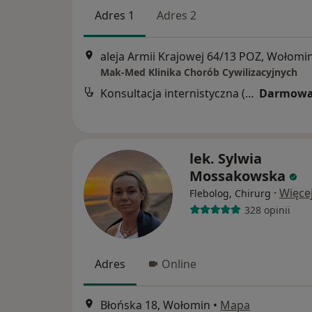
Adres 1
Adres 2
aleja Armii Krajowej 64/13 POZ, Wołomi
Mak-Med Klinika Chorób Cywilizacyjnych
Konsultacja internistyczna (NFZ)
Darmowa
lek. Sylwia
Mossakowska
·
Więce
Flebolog, Chirurg
328 opinii
Adres
Online
Błońska 18, Wołomin
•
Mapa