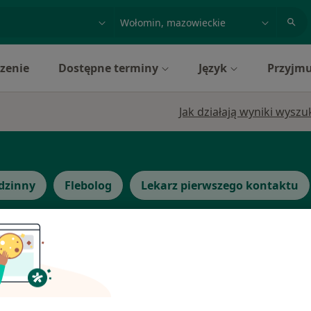
acja, badanie lub nazwisko
miasto lub dzielnica
zenie
Dostępne terminy
Język
Przyjmu
Jak działają wyniki wysz
dzinny
Flebolog
Lekarz pierwszego kontaktu
Dziś
Jutro
Sob,
Ndz,
6 Sie
7 Sie
8 Sie
9 Sie