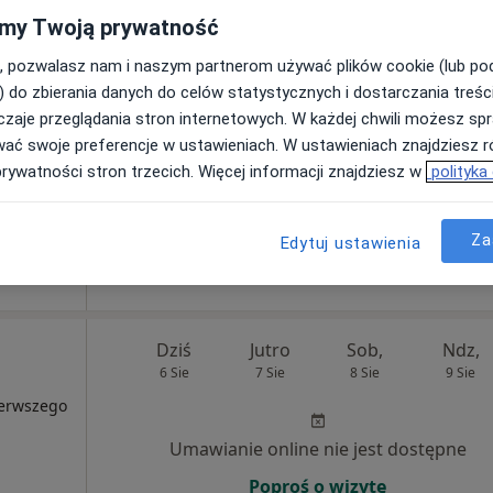
zego
my Twoją prywatność
Umawianie online nie jest dostępne
, pozwalasz nam i naszym partnerom używać plików cookie (lub p
Poproś o wizytę
) do zbierania danych do celów statystycznych i dostarczania treśc
zaje przeglądania stron internetowych. W każdej chwili możesz spr
wać swoje preferencje w ustawieniach. W ustawieniach znajdziesz ró
prywatności stron trzecich. Więcej informacji znajdziesz w
polityka
n
•
Mapa
Za
Edytuj ustawienia
 usługa
Dziś
Jutro
Sob,
Ndz,
6 Sie
7 Sie
8 Sie
9 Sie
ierwszego
Umawianie online nie jest dostępne
Poproś o wizytę