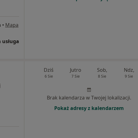
n
•
Mapa
 usługa
Dziś
Jutro
Sob,
Ndz,
6 Sie
7 Sie
8 Sie
9 Sie
j
Brak kalendarza w Twojej lokalizacji.
Pokaż adresy z kalendarzem