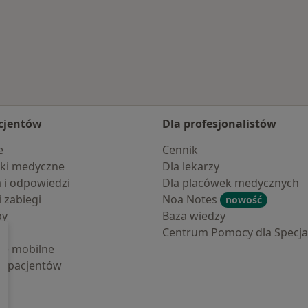
cjentów
Dla profesjonalistów
e
Cennik
ki medyczne
Dla lekarzy
a i odpowiedzi
Dla placówek medycznych
i zabiegi
Noa Notes
nowość
by
Baza wiedzy
Centrum Pomocy dla Specjal
cje mobilne
la pacjentów