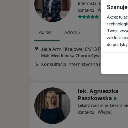
Internista, Lekarz pierws
Szanuje
·
Więcej
kontaktu
3 opinie
Akceptując
technologii
Twoje zwyc
Adres 1
Adres 2
zaktualizo
do polityk 
aleja Armii Krajowej 64/13 POZ, Wołomi
Mak-Med Klinika Chorób Cywilizacyjnych
Konsultacja internistyczna (NFZ)
Darmowa
lek. Agnieszka
Paszkowska
Lekarz rodzinny, Lekarz p
·
Więcej
kontaktu