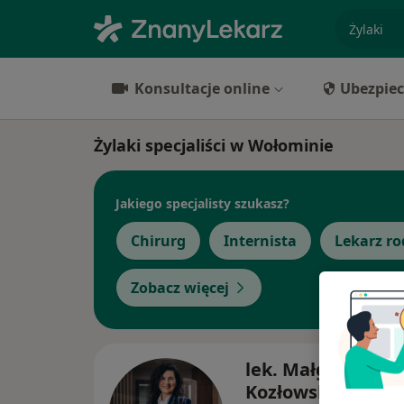
specjaliz
Konsultacje online
Ubezpiec
Żylaki specjaliści w Wołominie
Jakiego specjalisty szukasz?
Chirurg
Internista
Lekarz ro
Zobacz więcej
lek. Małgorzata
Kozłowska