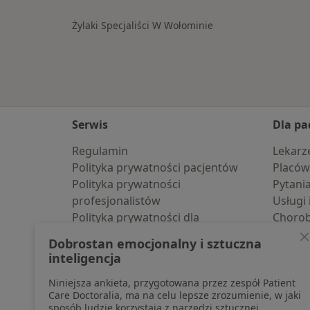
Żylaki Specjaliści W Wołominie
Serwis
Dla pa
Regulamin
Lekarz
Polityka prywatności pacjentów
Placów
Polityka prywatności
Pytani
profesjonalistów
Usługi 
Polityka prywatności dla
Choro
profesjonalistów, których dane
Pomoc
Dobrostan emocjonalny i sztuczna
pozyskaliśmy samodzielnie
Aplika
inteligencja
Polityka cookies
Blog d
Niniejsza ankieta, przygotowana przez zespół Patient
Jak działają wyniki wyszukiwania
Care Doctoralia, ma na celu lepsze zrozumienie, w jaki
Dostępność
sposób ludzie korzystają z narzędzi sztucznej