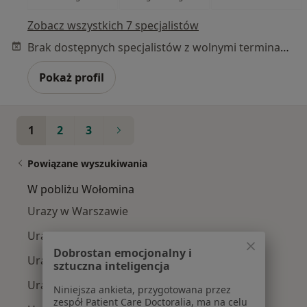
Zobacz wszystkich 7 specjalistów
Brak dostępnych specjalistów z wolnymi terminami w tym centrum medycznym.
Pokaż profil
1
2
3
Powiązane wyszukiwania
W pobliżu Wołomina
Urazy w Warszawie
Urazy w Otwocku
Dobrostan emocjonalny i
Urazy w Pruszkowie
sztuczna inteligencja
Urazy w Piasecznie
Niniejsza ankieta, przygotowana przez
zespół Patient Care Doctoralia, ma na celu