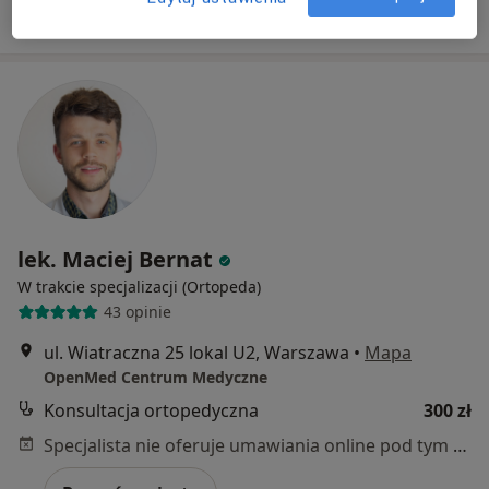
Poproś o wizytę
lek. Maciej Bernat
W trakcie specjalizacji (Ortopeda)
43 opinie
ul. Wiatraczna 25 lokal U2, Warszawa
•
Mapa
OpenMed Centrum Medyczne
Konsultacja ortopedyczna
300 zł
Specjalista nie oferuje umawiania online pod tym adresem.