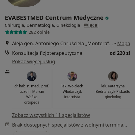
EVABESTMED Centrum Medyczne
·
Więcej
Chirurgia, Dermatologia, Ginekologia
282 opinie
Aleja gen. Antoniego Chruściela „Montera” 40, Warszawa
•
Mapa
Konsultacja fizjoterapeutyczna
od 220 zł
Pokaż więcej usług
dr hab. n. med., prof.
lek. Wojciech
lek. Katarzyna
uczelni Marcin
Włodarczyk
Bednarczyk-Piskadło
Waśko
internista
ginekolog
ortopeda
Zobacz wszystkich 11 specjalistów
Brak dostępnych specjalistów z wolnymi terminami w tym centrum medycznym.