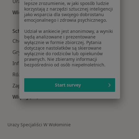
Urazy w Legionowie
lepsze zrozumienie, w jaki sposób ludzie
korzystają z narzędzi sztucznej inteligencji
Więcej (14)
jako wsparcia dla swojego dobrostanu
Więcej w kategorii: W pobliżu Wołomina
emocjonalnego i zdrowia psychicznego.
Schorzenia w Wołominie
Udział w ankiecie jest anonimowy, a wyniki
będą analizowane i prezentowane
Choroby wieku dziecięcego w Wołominie
wyłącznie w formie zbiorczej. Pytania
dotyczące nastolatków są skierowane
Grypa w Wołominie
wyłącznie do rodziców lub opiekunów
prawnych. Nie zbieramy informacji
Infekcje dróg oddechowych w Wołominie
bezpośrednio od osób niepełnoletnich.
Różyczka w Wołominie
Start survey
Zapalenie oskrzeli w Wołominie
Więcej (14)
Więcej w kategorii: Schorzenia w Wołominie
Urazy Specjaliści W Wołominie