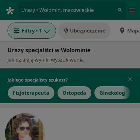
Me
Urazy • Wołomin, mazowieckie
Filtry
• 1
Ubezpieczenie
Map
Urazy specjaliści w Wołominie
Jak działają wyniki wyszukiwania
Jakiego specjalisty szukasz?
Fizjoterapeuta
Ortopeda
Ginekolog