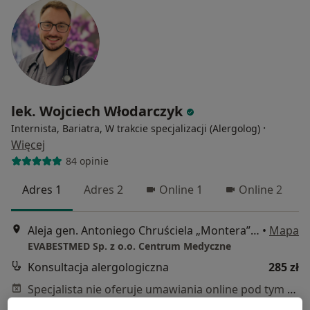
lek. Wojciech Włodarczyk
·
Internista, Bariatra, W trakcie specjalizacji (Alergolog)
Więcej
84 opinie
Adres 1
Adres 2
Online 1
Online 2
Aleja gen. Antoniego Chruściela „Montera” 40, Warszawa
•
Mapa
EVABESTMED Sp. z o.o. Centrum Medyczne
Konsultacja alergologiczna
285 zł
Specjalista nie oferuje umawiania online pod tym adresem.