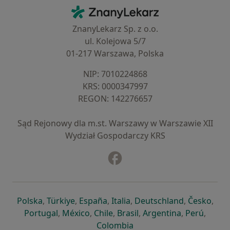
Kontakt
ZnanyLekarz - Strona główna
ZnanyLekarz Sp. z o.o.
ul. Kolejowa 5/7
01-217 Warszawa, Polska
NIP: ⁠7010224868
KRS: ⁠0000347997
REGON: ⁠142276657
Sąd Rejonowy dla m.st. Warszawy w Warszawie XII
Wydział Gospodarczy KRS
Facebook
otwiera się w nowej karcie
otwiera się w nowej karcie
otwiera się w nowej karcie
otwiera się w nowej karcie
otwiera się w nowej karci
otwiera się
otwi
Polska
,
Türkiye
,
España
,
Italia
,
Deutschland
,
Česko
,
otwiera się w nowej karcie
otwiera się w nowej karcie
otwiera się w nowej karcie
otwiera się w nowej kar
otwiera się 
otwier
Portugal
,
México
,
Chile
,
Brasil
,
Argentina
,
Perú
,
otwiera się w nowej karc
Colombia