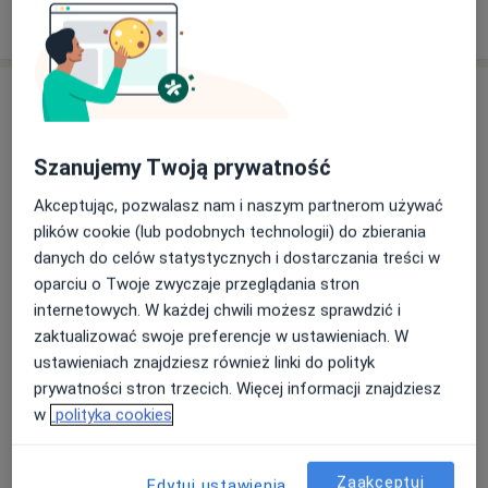
Poproś o wizytę
Szanujemy Twoją prywatność
Akceptując, pozwalasz nam i naszym partnerom używać
plików cookie (lub podobnych technologii) do zbierania
danych do celów statystycznych i dostarczania treści w
lek. Jakub Makowski
oparciu o Twoje zwyczaje przeglądania stron
·
Więcej
Ortopeda, Ultrasonografista
internetowych. W każdej chwili możesz sprawdzić i
102 opinie
zaktualizować swoje preferencje w ustawieniach. W
Aleja gen. Antoniego Chruściela „Montera” 40, Warszawa
•
Mapa
ustawieniach znajdziesz również linki do polityk
EVABESTMED Sp. z o.o. Centrum Medyczne
prywatności stron trzecich. Więcej informacji znajdziesz
Konsultacja ortopedyczna
300 zł
w
polityka cookies
Specjalista nie oferuje umawiania online pod tym adresem.
Zaakceptuj
Edytuj ustawienia