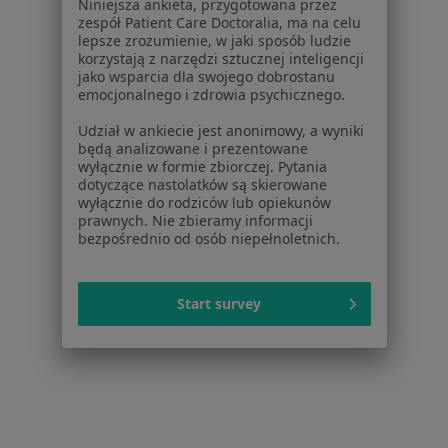
Dla profesjonalistów
Niniejsza ankieta, przygotowana przez
zespół Patient Care Doctoralia, ma na celu
Cennik
lepsze zrozumienie, w jaki sposób ludzie
korzystają z narzędzi sztucznej inteligencji
Dla lekarzy
jako wsparcia dla swojego dobrostanu
Dla placówek medycznych
emocjonalnego i zdrowia psychicznego.
Noa Notes
nowość
Udział w ankiecie jest anonimowy, a wyniki
Baza wiedzy
będą analizowane i prezentowane
Centrum Pomocy dla Specjalisty
wyłącznie w formie zbiorczej. Pytania
dotyczące nastolatków są skierowane
Kontakt
wyłącznie do rodziców lub opiekunów
ZnanyLekarz - Strona główna
prawnych. Nie zbieramy informacji
bezpośrednio od osób niepełnoletnich.
ZnanyLekarz Sp. z o.o.
ul. Kolejowa 5/7
01-217 Warszawa, Polska
Start survey
NIP: ⁠7010224868
KRS: ⁠0000347997
REGON: ⁠142276657
Sąd Rejonowy dla m.st. Warszawy w Warszawie XII