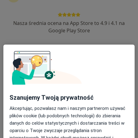
Nasza średnia ocena na App Store to 4.9 i 4.1 na
dr Mirosław Chlebosz
Google Play Store
·
Więcej
Psychoterapeuta certyfikowany, Psycholog
52 opinie
Adres
Online
Konwaliowa 15/1, Milicz
•
Mapa
NZOZ Poradnia Gaja - Milicz / NZOZ Ośrodek Terapii Terapiii Uzależnień - Grzebielin
Konsultacja psychoterapeutyczna
260 zł
Specjalista nie oferuje umawiania online pod tym adresem.
Szanujemy Twoją prywatność
Akceptując, pozwalasz nam i naszym partnerom używać
Poproś o wizytę
plików cookie (lub podobnych technologii) do zbierania
danych do celów statystycznych i dostarczania treści w
oparciu o Twoje zwyczaje przeglądania stron