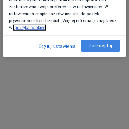
internetowych. W każdej chwili możesz sprawdzić i
zaktualizować swoje preferencje w ustawieniach. W
ustawieniach znajdziesz również linki do polityk
prywatności stron trzecich. Więcej informacji znajdziesz
w
polityka cookies
lek. Andrzej Kokot
Zaakceptuj
·
Więcej
Edytuj ustawienia
Psychiatra
20 opinii
Grzybowa 1, Milicz
•
Mapa
Wielospecjalistyczny Szpital w Miliczu
Konsultacja psychiatryczna
Brak ceny
Specjalista nie oferuje umawiania online pod tym adresem.
Poproś o wizytę