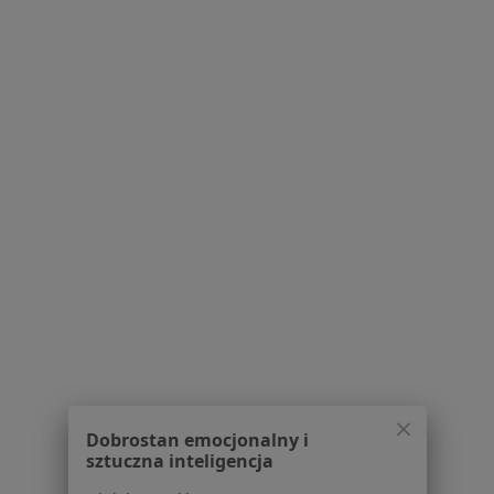
Polityka cookies
Jak działają wyniki wyszukiwania
Dostępność
O nas
Praca
Rekrutujemy!
Partnerzy
Centrum prasowe
Kontakt
Dla pacjentów
Lekarze
Placówki medyczne
Pytania i odpowiedzi
Usługi i zabiegi
Choroby
Pomoc
Aplikacje mobilne
Dobrostan emocjonalny i
Blog dla pacjentów
sztuczna inteligencja