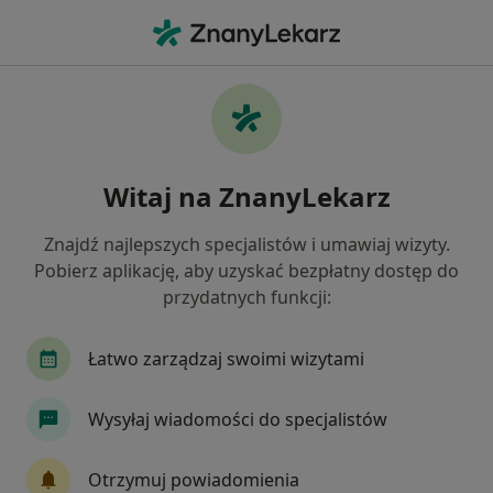
Me
Kryzys Życiowy • Milicz, dolnośląskie
Filtry
• 1
Mapa
Kryzys życiowy specjaliści w Miliczu
Witaj na ZnanyLekarz
Jak działają wyniki wyszukiwania
Znajdź najlepszych specjalistów i umawiaj wizyty.
Pobierz aplikację, aby uzyskać bezpłatny dostęp do
Jakiego specjalisty szukasz?
przydatnych funkcji:
Psycholog
Psychiatra
Psychoterapeuta
Łatwo zarządzaj swoimi wizytami
Wysyłaj wiadomości do specjalistów
Otrzymuj powiadomienia