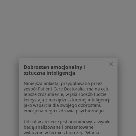
Polityka prywatności pacjentów
Polityka prywatności profesjonalistów
Polityka prywatności dla profesjonalistów, których
dane pozyskaliśmy samodzielnie
Polityka cookies
Jak działają wyniki wyszukiwania
Dostępność
O nas
Praca
Rekrutujemy!
Dobrostan emocjonalny i
Partnerzy
sztuczna inteligencja
Centrum prasowe
Kontakt
Niniejsza ankieta, przygotowana przez
zespół Patient Care Doctoralia, ma na celu
lepsze zrozumienie, w jaki sposób ludzie
Dla pacjentów
korzystają z narzędzi sztucznej inteligencji
jako wsparcia dla swojego dobrostanu
Lekarze
emocjonalnego i zdrowia psychicznego.
Placówki medyczne
Pytania i odpowiedzi
Udział w ankiecie jest anonimowy, a wyniki
będą analizowane i prezentowane
Usługi i zabiegi
wyłącznie w formie zbiorczej. Pytania