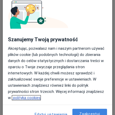
lek. Andrzej Kokot
Szanujemy Twoją prywatność
·
Więcej
Psychiatra
20 opinii
Akceptując, pozwalasz nam i naszym partnerom używać
plików cookie (lub podobnych technologii) do zbierania
Grzybowa 1, Milicz
•
Mapa
danych do celów statystycznych i dostarczania treści w
Wielospecjalistyczny Szpital w Miliczu
oparciu o Twoje zwyczaje przeglądania stron
Konsultacja psychiatryczna
Brak ceny
internetowych. W każdej chwili możesz sprawdzić i
Specjalista nie oferuje umawiania online pod tym adresem.
zaktualizować swoje preferencje w ustawieniach. W
ustawieniach znajdziesz również linki do polityk
Poproś o wizytę
prywatności stron trzecich. Więcej informacji znajdziesz
w
polityka cookies
Zaakceptuj
Edytuj ustawienia