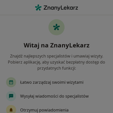
Me
Zaburzenia Osobowości • Milicz, dolnośląskie
Filtry
• 1
Mapa
Zaburzenia osobowości specjaliści w Miliczu
Witaj na ZnanyLekarz
Jak działają wyniki wyszukiwania
Znajdź najlepszych specjalistów i umawiaj wizyty.
Pobierz aplikację, aby uzyskać bezpłatny dostęp do
Jakiego specjalisty szukasz?
przydatnych funkcji:
Psychiatra
Psycholog
Psychoterapeuta
Łatwo zarządzaj swoimi wizytami
Wysyłaj wiadomości do specjalistów
Otrzymuj powiadomienia