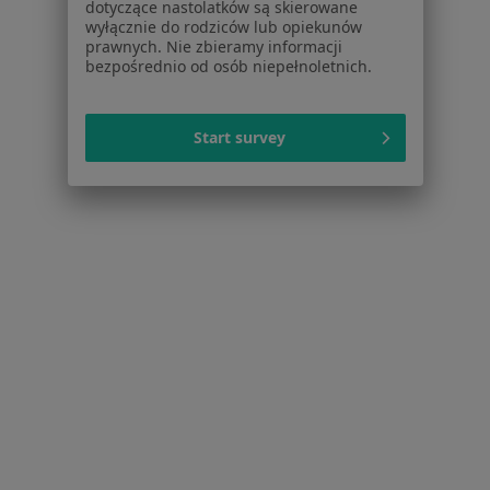
Choroby
dotyczące nastolatków są skierowane
Pomoc
wyłącznie do rodziców lub opiekunów
prawnych. Nie zbieramy informacji
Aplikacje mobilne
bezpośrednio od osób niepełnoletnich.
Blog dla pacjentów
Dla profesjonalistów
Start survey
Cennik
Dla lekarzy
Dla placówek medycznych
Noa Notes
nowość
Baza wiedzy
Centrum Pomocy dla Specjalisty
Kontakt
ZnanyLekarz - Strona główna
ZnanyLekarz Sp. z o.o.
ul. Kolejowa 5/7
01-217 Warszawa, Polska
NIP: ⁠7010224868