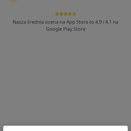
Nasza średnia ocena na App Store to 4.9 i 4.1 na
dr Mirosław Chlebosz
Google Play Store
·
Więcej
Psychoterapeuta certyfikowany, Psycholog
52 opinie
Adres
Online
Konwaliowa 15/1, Milicz
•
Mapa
NZOZ Poradnia Gaja - Milicz / NZOZ Ośrodek Terapii Terapiii Uzależnień - Grzebielin
Konsultacja psychoterapeutyczna
260 zł
Specjalista nie oferuje umawiania online pod tym adresem.
Poproś o wizytę