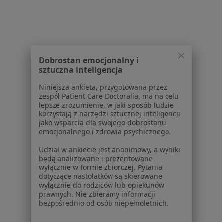
Kontakt
Dla pacjentów
Lekarze
Placówki medyczne
Dobrostan emocjonalny i
Pytania i odpowiedzi
sztuczna inteligencja
Usługi i zabiegi
Choroby
Niniejsza ankieta, przygotowana przez
zespół Patient Care Doctoralia, ma na celu
Pomoc
lepsze zrozumienie, w jaki sposób ludzie
Aplikacje mobilne
korzystają z narzędzi sztucznej inteligencji
Blog dla pacjentów
jako wsparcia dla swojego dobrostanu
emocjonalnego i zdrowia psychicznego.
Dla profesjonalistów
Udział w ankiecie jest anonimowy, a wyniki
będą analizowane i prezentowane
Cennik
wyłącznie w formie zbiorczej. Pytania
Dla lekarzy
dotyczące nastolatków są skierowane
Dla placówek medycznych
wyłącznie do rodziców lub opiekunów
prawnych. Nie zbieramy informacji
Noa Notes
nowość
bezpośrednio od osób niepełnoletnich.
Baza wiedzy
Centrum Pomocy dla Specjalisty