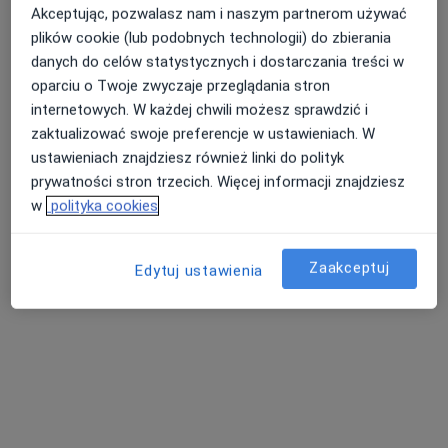
Specjalista nie oferuje umawiania online pod tym adresem.
Akceptując, pozwalasz nam i naszym partnerom używać
plików cookie (lub podobnych technologii) do zbierania
Poproś o wizytę
danych do celów statystycznych i dostarczania treści w
oparciu o Twoje zwyczaje przeglądania stron
internetowych. W każdej chwili możesz sprawdzić i
zaktualizować swoje preferencje w ustawieniach. W
ustawieniach znajdziesz również linki do polityk
prywatności stron trzecich. Więcej informacji znajdziesz
w
polityka cookies
Zaakceptuj
Edytuj ustawienia
Wiesław Lis
Anestezjolog
T.Kościuszki 39/9, Milicz
•
Mapa
Gabinet lekarski
Specjalista nie oferuje umawiania online pod tym adresem.
Poproś o wizytę