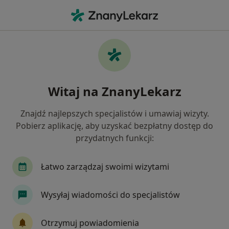
Me
Anestezjolog • Milicz, dolnośląskie
Filtry
Mapa
Polecani anestezjolodzy w Miliczu
Witaj na ZnanyLekarz
Jak działają wyniki wyszukiwania
Znajdź najlepszych specjalistów i umawiaj wizyty.
Pobierz aplikację, aby uzyskać bezpłatny dostęp do
przydatnych funkcji:
Łatwo zarządzaj swoimi wizytami
Wysyłaj wiadomości do specjalistów
Wielospecjalistyczny Szpital w Miliczu
·
Więcej
Anestezjologia, Psychiatria, Ortopedia
Otrzymuj powiadomienia