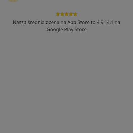
Nasza średnia ocena na App Store to 4.9 i 4.1 na
mgr Ludmiła Urbańska
Google Play Store
·
Więcej
Psycholog, Psychotraumatolog
12 opinii
Adres
Online
Gen.Leopolda Okulickiego 4, Nowy Dwór Mazowiecki
•
Mapa
Konsultacja psychologiczna dzieci
250 zł
Specjalista nie oferuje umawiania online pod tym adresem.
Poproś o wizytę