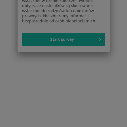
wyłącznie w formie zbiorczej. Pytania
Dworze Mazowieckim
dotyczące nastolatków są skierowane
wyłącznie do rodziców lub opiekunów
Więcej (15)
prawnych. Nie zbieramy informacji
bezpośrednio od osób niepełnoletnich.
Więcej w kategorii: Schorzenia w Nowym Dw
Start survey
Kryzys Zawodowy Specjaliści W Nowym Dworze
Mazowieckim
Serwis
Regulamin
Polityka prywatności pacjentów
Polityka prywatności profesjonalistów
Polityka prywatności dla profesjonalistów, których
dane pozyskaliśmy samodzielnie