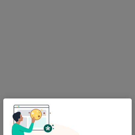
Sawicka Biofeedback
Konsultacja psychologiczna
230 zł
Specjalista nie oferuje umawiania online pod tym adresem.
Poproś o wizytę
mgr Daniel Jabłoński
·
Więcej
Psycholog, Seksuolog
61 opinii
Adres
Online