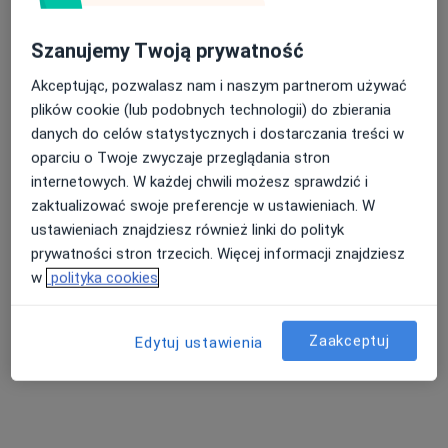
Nowy Dwór Mazowiecki
•
Mapa
Szanujemy Twoją prywatność
Twój Psycholog Online
Akceptując, pozwalasz nam i naszym partnerom używać
Konsultacja psychologiczna
199 zł
plików cookie (lub podobnych technologii) do zbierania
Specjalista nie oferuje umawiania online pod tym adresem.
danych do celów statystycznych i dostarczania treści w
oparciu o Twoje zwyczaje przeglądania stron
Poproś o wizytę
internetowych. W każdej chwili możesz sprawdzić i
zaktualizować swoje preferencje w ustawieniach. W
ustawieniach znajdziesz również linki do polityk
prywatności stron trzecich. Więcej informacji znajdziesz
w
polityka cookies
Zaakceptuj
Edytuj ustawienia
mgr Weronika Rogulska-Myszko
·
Więcej
Psycholog, Psychoterapeuta
24 opinie