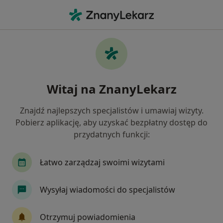
Me
Kryzys Zawodowy • Nowy Dwór Mazowiecki, mazowieckie
Filtry
• 1
Ubezpieczenie
Map
Kryzys zawodowy specjaliści w Nowym
Witaj na ZnanyLekarz
Dworze Mazowieckim
Jak działają wyniki wyszukiwania
Znajdź najlepszych specjalistów i umawiaj wizyty.
Pobierz aplikację, aby uzyskać bezpłatny dostęp do
przydatnych funkcji:
Jakiego specjalisty szukasz?
Psycholog
Psychoterapeuta
Seksuolog
Łatwo zarządzaj swoimi wizytami
Wysyłaj wiadomości do specjalistów
Otrzymuj powiadomienia