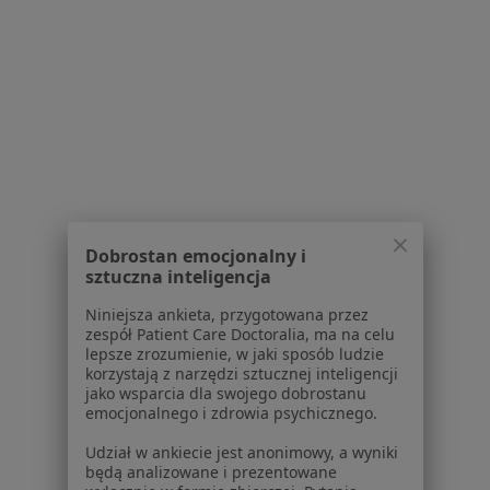
Kryzys zawodowy w Legionowie
Kryzys zawodowy w Grodzisku Mazowieckim
Kryzys zawodowy w Pruszkowie
Więcej (14)
Więcej w kategorii: W pobliżu Nowego Dworu
Schorzenia w Nowym Dworze Mazowieckim
Zaburzenia lękowe w Nowym Dworze
Dobrostan emocjonalny i
Mazowieckim
sztuczna inteligencja
Zaburzenia nastroju w Nowym Dworze
Niniejsza ankieta, przygotowana przez
zespół Patient Care Doctoralia, ma na celu
Mazowieckim
lepsze zrozumienie, w jaki sposób ludzie
korzystają z narzędzi sztucznej inteligencji
Depresja w Nowym Dworze Mazowieckim
jako wsparcia dla swojego dobrostanu
emocjonalnego i zdrowia psychicznego.
Kryzys emocjonalny w Nowym Dworze
Mazowieckim
Udział w ankiecie jest anonimowy, a wyniki
będą analizowane i prezentowane
Niskie poczucie własnej wartości w Nowym