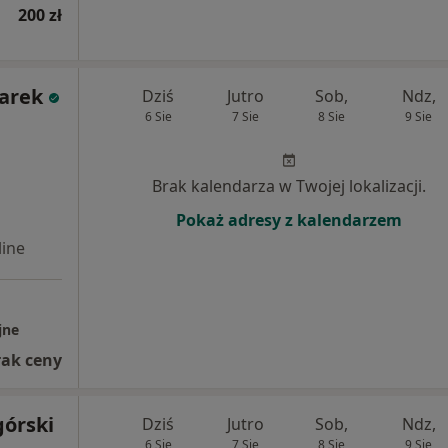
200 zł
zarek
Dziś
Jutro
Sob,
Ndz,
6 Sie
7 Sie
8 Sie
9 Sie
Brak kalendarza w Twojej lokalizacji.
Pokaż adresy z kalendarzem
ine
jne
rak ceny
górski
Dziś
Jutro
Sob,
Ndz,
6 Sie
7 Sie
8 Sie
9 Sie