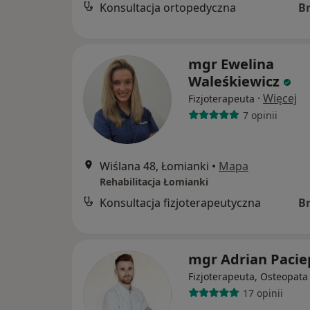
Konsultacja ortopedyczna
B
mgr Ewelina
Waleśkiewicz
·
Więcej
Fizjoterapeuta
7 opinii
Wiślana 48, Łomianki
•
Mapa
Rehabilitacja Łomianki
Konsultacja fizjoterapeutyczna
B
mgr Adrian Pacie
Fizjoterapeuta, Osteopata
17 opinii