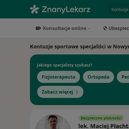
specjaliz
Konsultacje online
Ubezpiec
Kontuzje sportowe specjaliści w No
Jakiego specjalisty szukasz?
Fizjoterapeuta
Ortopeda
Ped
Zobacz więcej
Bezpieczne płatności
lek. Maciej Płach