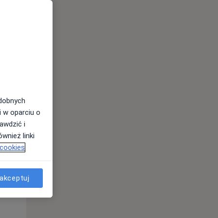
odobnych
i w oparciu o
awdzić i
Pon,
Wt,
Śr,
wnież linki
10 Sie
11 Sie
12 Sie
 cookies
akceptuj