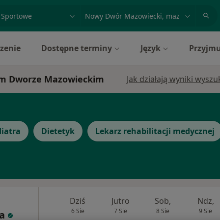
acja, badanie lub nazwisko
miasto lub dzielnica
zenie
Dostępne terminy
Język
Przyjmu
wym Dworze Mazowieckim
Jak działają wyniki wysz
iatra
Dietetyk
Lekarz rehabilitacji medycznej
Dziś
Jutro
Sob,
Ndz,
6 Sie
7 Sie
8 Sie
9 Sie
ta