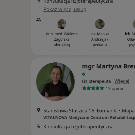
Konsultacja fizjoterapeutyczna
Pokaż więcej usług
dr n. med. Wioletta
lek. Monika
lek. 
Zagórska
Andrzejak
Oda
alergolog
pediatra
psy
mgr Martyna Bre
·
Więcej
Fizjoterapeuta
13 opinii
Stanisława Staszica 1A, Łomianki
•
Mapa
VITALNOVA Medyczne Centrum Rehabilitacj
Konsultacja fizjoterapeutyczna