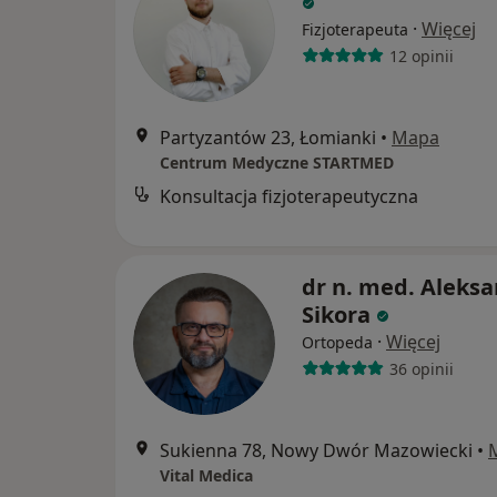
·
Więcej
Fizjoterapeuta
12 opinii
Partyzantów 23, Łomianki
•
Mapa
Centrum Medyczne STARTMED
Konsultacja fizjoterapeutyczna
dr n. med. Aleks
Sikora
·
Więcej
Ortopeda
36 opinii
Sukienna 78, Nowy Dwór Mazowiecki
•
Vital Medica