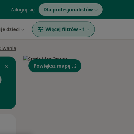
Zaloguj się
Dla profesjonalistów
je dzieci
Więcej filtrów
•
1
ukiwania
Powiększ mapę
Pon,
Wt,
Śr,
10 Sie
11 Sie
12 Sie