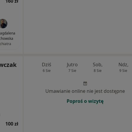
160 zł
Magdalena
chowska
chiatra
wczak
Dziś
Jutro
Sob,
Ndz,
6 Sie
7 Sie
8 Sie
9 Sie
Umawianie online nie jest dostępne
Poproś o wizytę
i
100 zł