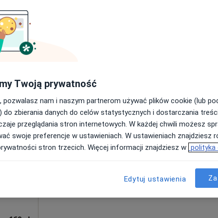
Umawianie online nie jest dostępne
Poproś o wizytę
a
250 zł
my Twoją prywatność
, pozwalasz nam i naszym partnerom używać plików cookie (lub p
) do zbierania danych do celów statystycznych i dostarczania treśc
zaje przeglądania stron internetowych. W każdej chwili możesz spr
ne
Dziś
Jutro
Sob,
Ndz,
wać swoje preferencje w ustawieniach. W ustawieniach znajdziesz ró
6 Sie
7 Sie
8 Sie
9 Sie
prywatności stron trzecich. Więcej informacji znajdziesz w
polityka
ziecięca,
Umawianie online nie jest dostępne
Za
Edytuj ustawienia
Pokaż profil