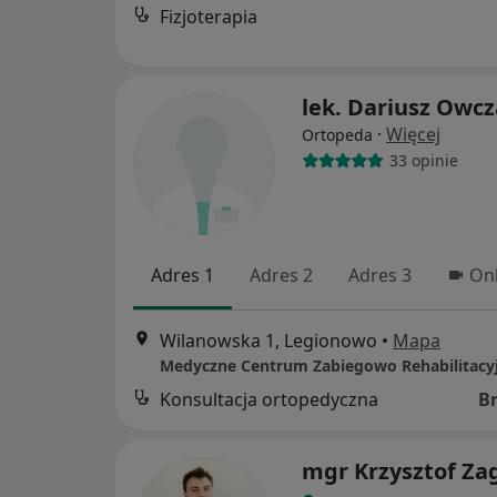
Fizjoterapia
lek. Dariusz Owc
·
Więcej
Ortopeda
33 opinie
Adres 1
Adres 2
Adres 3
Onl
Wilanowska 1, Legionowo
•
Mapa
Medyczne Centrum Zabiegowo Rehabilitacy
Konsultacja ortopedyczna
B
mgr Krzysztof Za