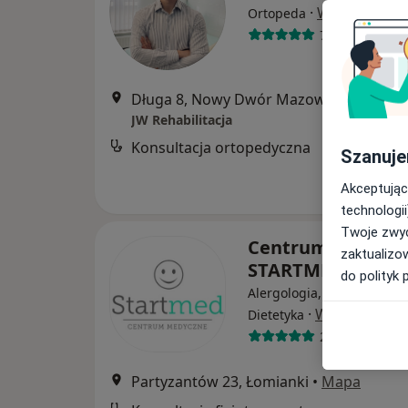
·
Więcej
Ortopeda
77 opinii
Długa 8, Nowy Dwór Mazowiecki
•
Map
JW Rehabilitacja
Konsultacja ortopedyczna
Szanuje
Akceptując
technologii
Twoje zwyc
Centrum Medycz
zaktualizo
STARTMED
do polityk 
Alergologia, Alergologia d
·
Więcej
Dietetyka
208 opinii
Partyzantów 23, Łomianki
•
Mapa