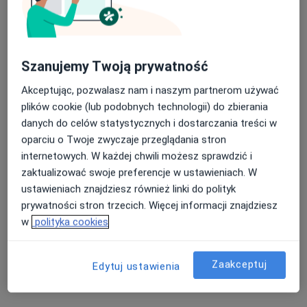
Szanujemy Twoją prywatność
Akceptując, pozwalasz nam i naszym partnerom używać
plików cookie (lub podobnych technologii) do zbierania
danych do celów statystycznych i dostarczania treści w
oparciu o Twoje zwyczaje przeglądania stron
lek. Marek Sowa
internetowych. W każdej chwili możesz sprawdzić i
·
Więcej
Urolog
zaktualizować swoje preferencje w ustawieniach. W
751 opinii
ustawieniach znajdziesz również linki do polityk
prywatności stron trzecich. Więcej informacji znajdziesz
3 Maja 30/21, Gdynia
•
Mapa
w
polityka cookies
Medyczna Gdynia
Konsultacja urologiczna
290 zł
Zaakceptuj
Specjalista nie oferuje umawiania online pod tym adresem.
Edytuj ustawienia
Poproś o wizytę