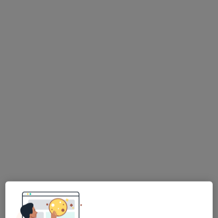
dr n. med. Teresa Gawlik-Jakubczak
·
Więcej
Urolog, Chirurg, Androlog
509 opinii
Adres
Online
Stefana Batorego 7, Gdynia
•
Mapa
Policlinica Centrum
Konsultacja urologiczna
250 zł
Specjalista nie oferuje umawiania online pod tym adresem.
Poproś o wizytę