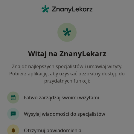
Me
Kamica Moczowa • Gdynia, pomorskie
Filtry
• 1
Ubezpieczenie
Map
Kamica moczowa specjaliści w Gdyni
Witaj na ZnanyLekarz
Jak działają wyniki wyszukiwania
Znajdź najlepszych specjalistów i umawiaj wizyty.
Pobierz aplikację, aby uzyskać bezpłatny dostęp do
Jakiego specjalisty szukasz?
przydatnych funkcji:
Urolog
Radiolog
Chirurg
Endokrynol
Łatwo zarządzaj swoimi wizytami
Wysyłaj wiadomości do specjalistów
Otrzymuj powiadomienia