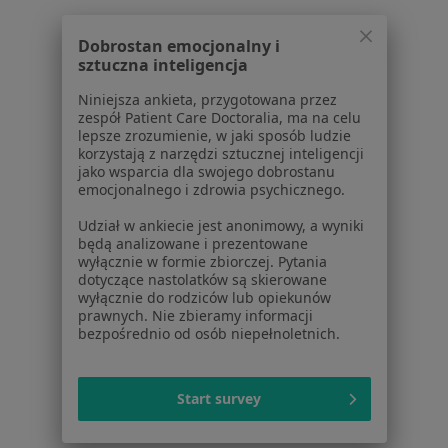
Kamica moczowa w Redzie
Dobrostan emocjonalny i
Kamica moczowa w Wejherowie
sztuczna inteligencja
Więcej (5)
Niniejsza ankieta, przygotowana przez
Więcej w kategorii: W pobliżu Gdyni
zespół Patient Care Doctoralia, ma na celu
lepsze zrozumienie, w jaki sposób ludzie
Schorzenia w Gdyni
korzystają z narzędzi sztucznej inteligencji
jako wsparcia dla swojego dobrostanu
Nadciśnienie tętnicze w Gdyni
emocjonalnego i zdrowia psychicznego.
Niewydolność serca w Gdyni
Udział w ankiecie jest anonimowy, a wyniki
będą analizowane i prezentowane
Choroby serca w Gdyni
wyłącznie w formie zbiorczej. Pytania
dotyczące nastolatków są skierowane
Zaburzenia rytmu serca w Gdyni
wyłącznie do rodziców lub opiekunów
prawnych. Nie zbieramy informacji
Choroba wieńcowa w Gdyni
bezpośrednio od osób niepełnoletnich.
Więcej (15)
Więcej w kategorii: Schorzenia w Gdyni
Start survey
Strona Główna
Choroby
Kamica Moczowa
Zmień miasto