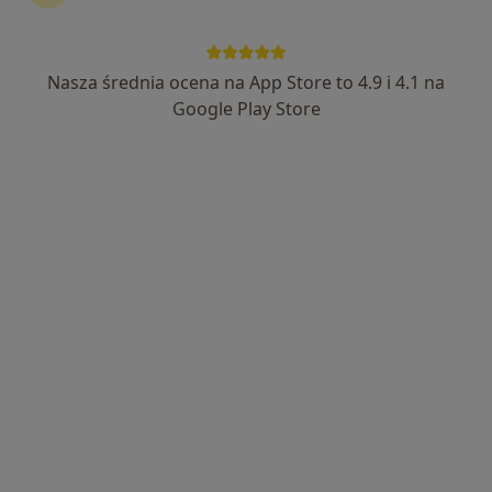
Nasza średnia ocena na App Store to 4.9 i 4.1 na
Bezpieczne płatności
Google Play Store
dr n. med. Jakub Kłącz
·
Więcej
Urolog
431 opinii
Adres 1
Adres 2
Adres 3
Adres 4
10 lutego 11, Gdynia
•
Mapa
Centrum Medyczne POLMED Oddział Gdynia
Konsultacja urologiczna
300 zł
Specjalista nie oferuje umawiania online pod tym adresem.
Poproś o wizytę