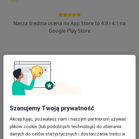
Nasza średnia ocena na App Store to 4.9 i 4.1 na
lek. Mariusz Korab Chrzanowski
Google Play Store
·
Więcej
Ginekolog
21 opinii
Narutowicza 2, Wieliczka
•
Mapa
Specjalistyczne Gabinety Medyczne Hamerski & Inglot
Konsultacja ginekologiczna
250 zł
Specjalista nie oferuje umawiania online pod tym adresem.
Poproś o wizytę
Szanujemy Twoją prywatność
Akceptując, pozwalasz nam i naszym partnerom używać
plików cookie (lub podobnych technologii) do zbierania
danych do celów statystycznych i dostarczania treści w