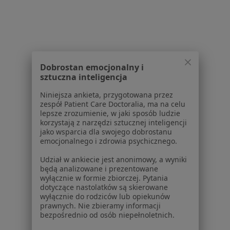
Lekarze
Placówki medyczne
Pytania i odpowiedzi
Usługi i zabiegi
Choroby
Pomoc
Dobrostan emocjonalny i
sztuczna inteligencja
Aplikacje mobilne
Blog dla pacjentów
Niniejsza ankieta, przygotowana przez
zespół Patient Care Doctoralia, ma na celu
Dla profesjonalistów
lepsze zrozumienie, w jaki sposób ludzie
korzystają z narzędzi sztucznej inteligencji
Cennik
jako wsparcia dla swojego dobrostanu
emocjonalnego i zdrowia psychicznego.
Dla lekarzy
Dla placówek medycznych
Udział w ankiecie jest anonimowy, a wyniki
Noa Notes
nowość
będą analizowane i prezentowane
wyłącznie w formie zbiorczej. Pytania
Baza wiedzy
dotyczące nastolatków są skierowane
Centrum Pomocy dla Specjalisty
wyłącznie do rodziców lub opiekunów
prawnych. Nie zbieramy informacji
Kontakt
bezpośrednio od osób niepełnoletnich.
ZnanyLekarz - Strona główna