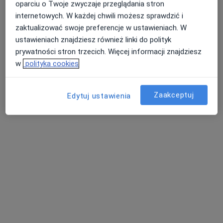
oparciu o Twoje zwyczaje przeglądania stron
internetowych. W każdej chwili możesz sprawdzić i
zaktualizować swoje preferencje w ustawieniach. W
ustawieniach znajdziesz również linki do polityk
Specjalistyczne Gabinety Medyczne
prywatności stron trzecich. Więcej informacji znajdziesz
Hamerski & Inglot
w
polityka cookies
·
Więcej
Dermatologia, Psychologia, Chirurgia
1526 opinii
Zaakceptuj
Edytuj ustawienia
Narutowicza 2, Wieliczka
•
Mapa
Konsultacja alergologiczna dzieci
200 zł
Pokaż więcej usług
dr n. med. Marcin
dr n. med. Karolina
lek. Paweł Kornelak
Stanisław Sobociński
Hydzik-Sobocińska
urolog
hematolog
laryngolog
Zobacz wszystkich 17 specjalistów