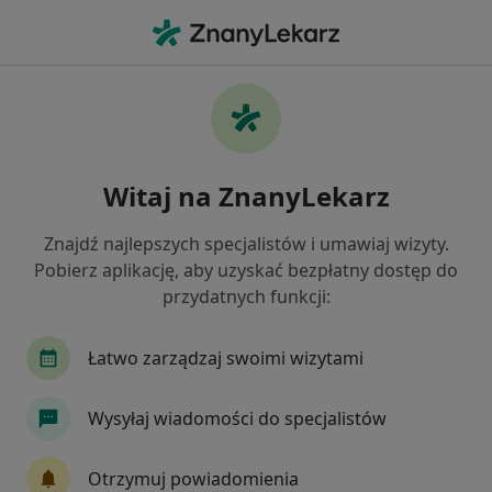
Me
Infekcje Dróg Rodnych • Wieliczka, małopolskie
Filtry
• 1
Ubezpieczenie
Map
Infekcje dróg rodnych specjaliści w
Witaj na ZnanyLekarz
Wieliczce
Jak działają wyniki wyszukiwania
Znajdź najlepszych specjalistów i umawiaj wizyty.
Pobierz aplikację, aby uzyskać bezpłatny dostęp do
przydatnych funkcji:
Jakiego specjalisty szukasz?
Ginekolog
Laryngolog
Urolog
Ultras
Łatwo zarządzaj swoimi wizytami
Wysyłaj wiadomości do specjalistów
Otrzymuj powiadomienia