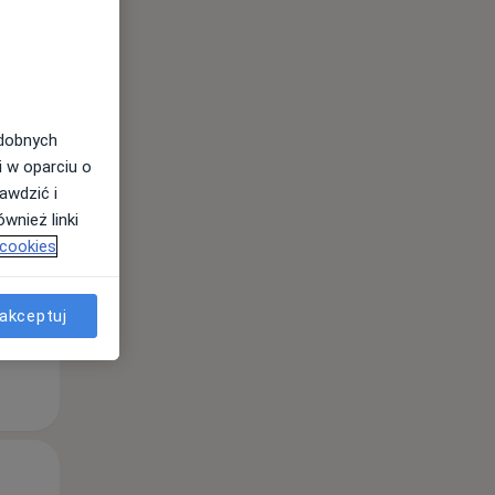
odobnych
i w oparciu o
awdzić i
wnież linki
 cookies
akceptuj
Śr,
Czw,
Pt,
12 Sie
13 Sie
14 Sie