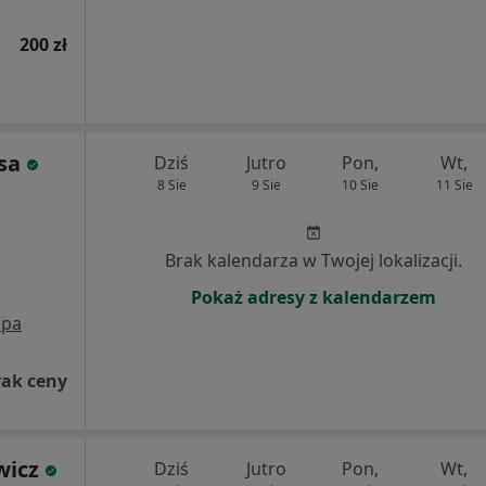
200 zł
sa
Dziś
Jutro
Pon,
Wt,
8 Sie
9 Sie
10 Sie
11 Sie
Brak kalendarza w Twojej lokalizacji.
Pokaż adresy z kalendarzem
pa
rak ceny
wicz
Dziś
Jutro
Pon,
Wt,