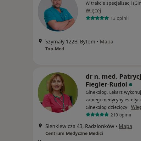
W trakcie specjalizacji (Gi
Więcej
13 opinii
Szymały 122B, Bytom
•
Mapa
Top-Med
dr n. med. Patryc
Fiegler-Rudol
Ginekolog, Lekarz wykonu
zabiegi medycyny estetycz
·
Wię
Ginekolog dziecięcy
219 opinii
Sienkiewicza 43, Radzionków
•
Mapa
Centrum Medyczne Medici