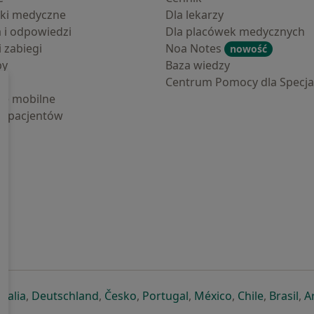
ki medyczne
Dla lekarzy
a i odpowiedzi
Dla placówek medycznych
i zabiegi
Noa Notes
nowość
by
Baza wiedzy
Centrum Pomocy dla Specjal
cje mobilne
la pacjentów
ej karcie
ię w nowej karcie
twiera się w nowej karcie
otwiera się w nowej karcie
otwiera się w nowej karcie
otwiera się w nowej karcie
otwiera się w nowej kar
otwiera się w n
otwiera s
otw
Italia
,
Deutschland
,
Česko
,
Portugal
,
México
,
Chile
,
Brasil
,
A