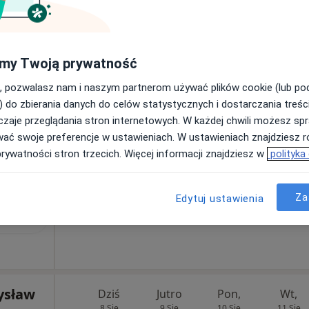
Umawianie online nie jest dostępne
Pokaż profil
my Twoją prywatność
, pozwalasz nam i naszym partnerom używać plików cookie (lub p
) do zbierania danych do celów statystycznych i dostarczania treśc
jna wizyta)
150 zł
zaje przeglądania stron internetowych. W każdej chwili możesz spr
wać swoje preferencje w ustawieniach. W ustawieniach znajdziesz ró
prywatności stron trzecich. Więcej informacji znajdziesz w
polityka
med. Żaneta
lczyk
Za
Edytuj ustawienia
diatra
ysław
Dziś
Jutro
Pon,
Wt,
8 Sie
9 Sie
10 Sie
11 Sie