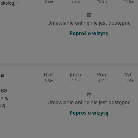
8 Sie
9 Sie
10 Sie
11 Sie
·
nekolog)
Umawianie online nie jest dostępne
Poproś o wizytę
ja
Dziś
Jutro
Pon,
Wt,
8 Sie
9 Sie
10 Sie
11 Sie
jący
nej,
Umawianie online nie jest dostępne
cej
Poproś o wizytę