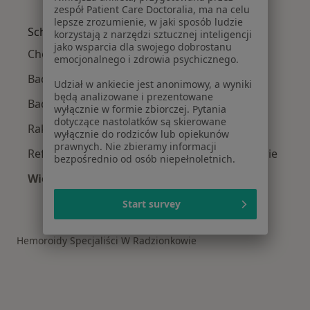
Więcej w kategorii: W pobliżu Radzionkowa
zespół Patient Care Doctoralia, ma na celu
lepsze zrozumienie, w jaki sposób ludzie
Schorzenia w Radzionkowie
korzystają z narzędzi sztucznej inteligencji
jako wsparcia dla swojego dobrostanu
Choroby zawodowe w Radzionkowie
emocjonalnego i zdrowia psychicznego.
Badania wstępne do pracy w Radzionkowie
Udział w ankiecie jest anonimowy, a wyniki
będą analizowane i prezentowane
Badania okresowe do pracy w Radzionkowie
wyłącznie w formie zbiorczej. Pytania
dotyczące nastolatków są skierowane
Rak szyjki macicy w Radzionkowie
wyłącznie do rodziców lub opiekunów
prawnych. Nie zbieramy informacji
Refluks żołądkowo-przełykowy w Radzionkowie
bezpośrednio od osób niepełnoletnich.
Więcej (13)
Więcej w kategorii: Schorzenia w Radzionkow
Start survey
Hemoroidy Specjaliści W Radzionkowie