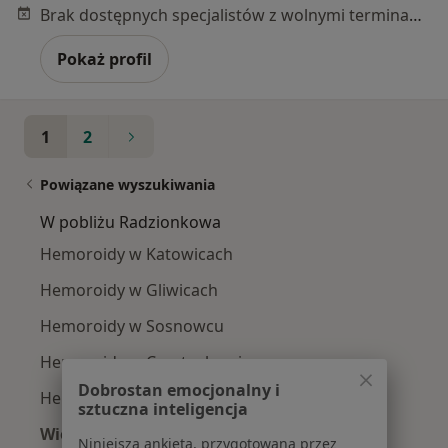
Brak dostępnych specjalistów z wolnymi terminami w tym centrum medycznym.
Pokaż profil
1
2
Powiązane wyszukiwania
W pobliżu Radzionkowa
Hemoroidy w Katowicach
Hemoroidy w Gliwicach
Hemoroidy w Sosnowcu
Hemoroidy w Częstochowie
Dobrostan emocjonalny i
Hemoroidy w Tychach
sztuczna inteligencja
Więcej (14)
Niniejsza ankieta, przygotowana przez