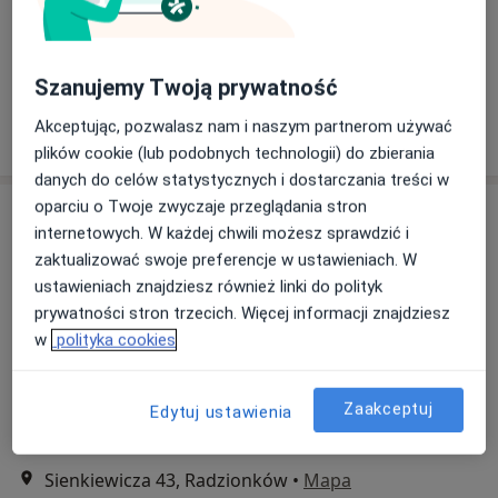
Centrum Medyczne Gabos
Konsultacja chirurgiczna
200 zł
Specjalista nie oferuje umawiania online pod tym adresem.
Szanujemy Twoją prywatność
Akceptując, pozwalasz nam i naszym partnerom używać
Poproś o wizytę
plików cookie (lub podobnych technologii) do zbierania
danych do celów statystycznych i dostarczania treści w
oparciu o Twoje zwyczaje przeglądania stron
internetowych. W każdej chwili możesz sprawdzić i
zaktualizować swoje preferencje w ustawieniach. W
ustawieniach znajdziesz również linki do polityk
prywatności stron trzecich. Więcej informacji znajdziesz
w
polityka cookies
dr hab. n. med. Marek Glinka
Zaakceptuj
·
Więcej
Edytuj ustawienia
Angiolog, Chirurg, Proktolog
120 opinii
Sienkiewicza 43, Radzionków
•
Mapa