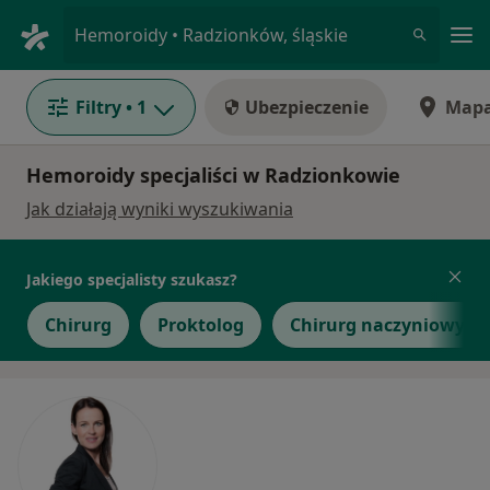
Me
Hemoroidy • Radzionków, śląskie
Filtry
• 1
Ubezpieczenie
Map
Hemoroidy specjaliści w Radzionkowie
Jak działają wyniki wyszukiwania
Jakiego specjalisty szukasz?
Chirurg
Proktolog
Chirurg naczyniowy