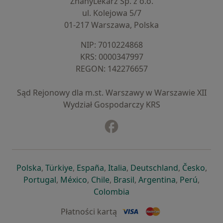
ZnanyLekarz Sp. z o.o.
ul. Kolejowa 5/7
01-217 Warszawa, Polska
NIP: ⁠7010224868
KRS: ⁠0000347997
REGON: ⁠142276657
Sąd Rejonowy dla m.st. Warszawy w Warszawie XII
Wydział Gospodarczy KRS
Facebook
otwiera się w nowej karcie
otwiera się w nowej karcie
otwiera się w nowej karcie
otwiera się w nowej karcie
otwiera się w nowej karci
otwiera się
otwi
Polska
,
Türkiye
,
España
,
Italia
,
Deutschland
,
Česko
,
otwiera się w nowej karcie
otwiera się w nowej karcie
otwiera się w nowej karcie
otwiera się w nowej kar
otwiera się 
otwier
Portugal
,
México
,
Chile
,
Brasil
,
Argentina
,
Perú
,
otwiera się w nowej karc
Colombia
Płatności kartą