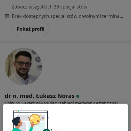
Zobacz wszystkich 33 specjalistów
Brak dostępnych specjalistów z wolnymi terminami w tym centrum medycznym.
Pokaż profil
dr n. med. Łukasz Noras
Chirurg, Lekarz wykonujący zabiegi medycyny estetycznej,
·
Więcej
Flebolog
184 opinie
Inwalidów Wojennych 79, Piekary Śląskie
•
Mapa