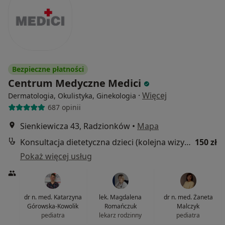
Bezpieczne płatności
Centrum Medyczne Medici
·
Więcej
Dermatologia, Okulistyka, Ginekologia
687 opinii
Sienkiewicza 43, Radzionków
•
Mapa
Konsultacja dietetyczna dzieci (kolejna wizyta)
150 zł
Pokaż więcej usług
dr n. med. Katarzyna
lek. Magdalena
dr n. med. Żaneta
Górowska-Kowolik
Romańczuk
Malczyk
pediatra
lekarz rodzinny
pediatra