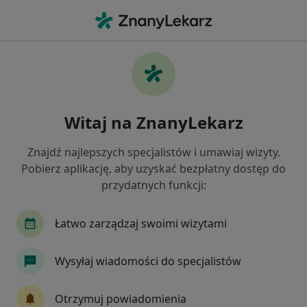
Me
Dna Moczanowa • Wieliczka, małopolskie
Filtry
• 1
Ubezpieczenie
Map
Dna moczanowa specjaliści w Wieliczce
Witaj na ZnanyLekarz
Jak działają wyniki wyszukiwania
Znajdź najlepszych specjalistów i umawiaj wizyty.
Pobierz aplikację, aby uzyskać bezpłatny dostęp do
Jakiego specjalisty szukasz?
przydatnych funkcji:
Dietetyk
Reumatolog
Internista
Lek
Łatwo zarządzaj swoimi wizytami
Wysyłaj wiadomości do specjalistów
Otrzymuj powiadomienia