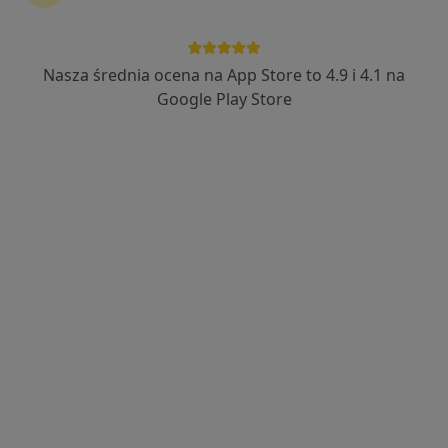
Nasza średnia ocena na App Store to 4.9 i 4.1 na
mgr Anna Drobek
Google Play Store
·
Więcej
Dietetyk
4 opinie
Adres 1
Adres 2
Adres 3
Wodna 2C, Kraków
•
Mapa
Centrum Medyczne Prokocim
Konsultacja dietetyczna (pierwsza wizyta)
240 zł
Specjalista nie oferuje umawiania online pod tym adresem.
Poproś o wizytę