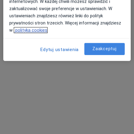
internetowych. W każdej chwili możesz sprawdzić i
zaktualizować swoje preferencje w ustawieniach. W
ustawieniach znajdziesz również linki do polityk
prywatności stron trzecich. Więcej informacji znajdziesz
w
polityka cookies
Centrum Medyczne Prokocim
·
Więcej
Alergologia, Chirurgia, Chirurgia dziecięca
Zaakceptuj
Edytuj ustawienia
2380 opinii
Wodna 2C, Kraków
•
Mapa
Konsultacja psychologiczna dzieci
160 zł
Pokaż więcej usług
lek. Adrian Gerlich
lek. Anna Gierada-
lek. Monika Kupiec
psychiatra
Fijałkowska
radiolog
chirurg onkologiczny
Zobacz wszystkich 25 specjalistów