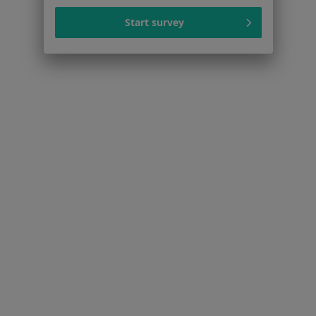
Serwis
Start survey
Regulamin
Polityka prywatności pacjentów
Polityka prywatności profesjonalistów
Polityka prywatności dla profesjonalistów, których
dane pozyskaliśmy samodzielnie
Polityka cookies
Jak działają wyniki wyszukiwania
Dostępność
O nas
Praca
Rekrutujemy!
Partnerzy
Centrum prasowe
Kontakt
Dla pacjentów
Lekarze