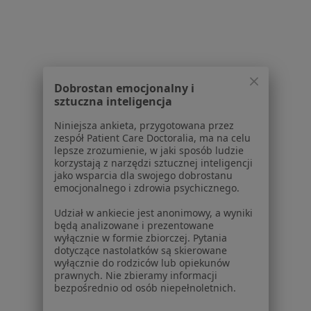
Schorzenia w Wieliczce
Astma oskrzelowa w Wieliczce
Nadciśnienie tętnicze w Wieliczce
Otyłość w Wieliczce
Dobrostan emocjonalny i
Choroby przewodu pokarmowego w Wieliczce
sztuczna inteligencja
Bóle brzucha w Wieliczce
Niniejsza ankieta, przygotowana przez
zespół Patient Care Doctoralia, ma na celu
Więcej (14)
lepsze zrozumienie, w jaki sposób ludzie
korzystają z narzędzi sztucznej inteligencji
Więcej w kategorii: Schorzenia w Wieliczce
jako wsparcia dla swojego dobrostanu
emocjonalnego i zdrowia psychicznego.
Strona Główna
Choroby
Dna Moczanowa
Zmień miasto
Udział w ankiecie jest anonimowy, a wyniki
będą analizowane i prezentowane
Wieliczka
Zmień miasto
wyłącznie w formie zbiorczej. Pytania
dotyczące nastolatków są skierowane
wyłącznie do rodziców lub opiekunów
prawnych. Nie zbieramy informacji
bezpośrednio od osób niepełnoletnich.