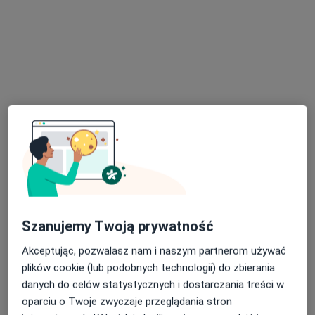
dr n. med. Jarosław Nowakowski
·
Więcej
Reumatolog
223 opinie
Wiktora Heltmana 58, Kraków
•
Mapa
Vitamedicum ITW
Konsultacja reumatologiczna
400 zł
Specjalista nie oferuje umawiania online pod tym adresem.
Szanujemy Twoją prywatność
Poproś o wizytę
Akceptując, pozwalasz nam i naszym partnerom używać
plików cookie (lub podobnych technologii) do zbierania
danych do celów statystycznych i dostarczania treści w
oparciu o Twoje zwyczaje przeglądania stron