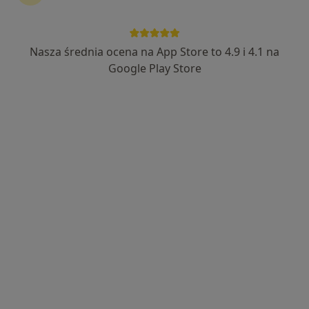
Nasza średnia ocena na App Store to 4.9 i 4.1 na
Aksana Danilava
Google Play Store
·
Więcej
Stomatolog
8 opinii
Adres 1
Adres 2
Promienna 4B, Marki
•
Mapa
Kass Dent Marki
Chirurgia stomatologiczna
od 300 zł
Specjalista nie oferuje umawiania online pod tym adresem.
Poproś o wizytę