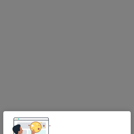
StomaCare - Centrum Stomatologii
Estetycznej, Ortodoncji, Implantologii,
Protetyki i Endodoncji Mikroskopowej
·
Więcej
Stomatologia, Ortodoncja, Chirurgia szczękowa
236 opinii
Dzika 38, Ząbki
•
Mapa
Konsultacja stomatologiczna
150 zł
Pokaż więcej usług
Anna Ziółkowska
lek. dent. Karolina
Katarzyna Duda-
higienistka/higienista
Prus
Maciejczek
stomatologiczny
stomatolog
chirurg