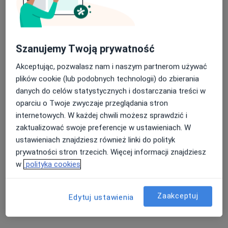
stomatologiczny
Zobacz wszystkich 11 specjalistów
Brak dostępnych specjalistów z wolnymi terminami w tym centrum medycznym.
Szanujemy Twoją prywatność
Akceptując, pozwalasz nam i naszym partnerom używać
Pokaż profil
plików cookie (lub podobnych technologii) do zbierania
danych do celów statystycznych i dostarczania treści w
oparciu o Twoje zwyczaje przeglądania stron
internetowych. W każdej chwili możesz sprawdzić i
zaktualizować swoje preferencje w ustawieniach. W
ustawieniach znajdziesz również linki do polityk
prywatności stron trzecich. Więcej informacji znajdziesz
w
polityka cookies
lek. dent. Emilija Markevič
·
Więcej
Zaakceptuj
Stomatolog
Edytuj ustawienia
86 opinii
Wesoła, Wesoła k. Warszawy
•
Mapa