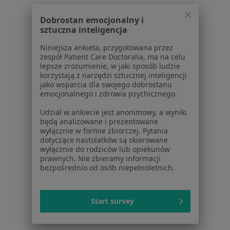
Dentofobia w Pruszkowie
Dobrostan emocjonalny i
sztuczna inteligencja
Dentofobia w Grodzisku Mazowieckim
Niniejsza ankieta, przygotowana przez
Więcej (13)
zespół Patient Care Doctoralia, ma na celu
Więcej w kategorii: W pobliżu Wołomina
lepsze zrozumienie, w jaki sposób ludzie
korzystają z narzędzi sztucznej inteligencji
Schorzenia w Wołominie
jako wsparcia dla swojego dobrostanu
emocjonalnego i zdrowia psychicznego.
Ból zęba w Wołominie
Udział w ankiecie jest anonimowy, a wyniki
Próchnica w Wołominie
będą analizowane i prezentowane
wyłącznie w formie zbiorczej. Pytania
Wady zgryzu w Wołominie
dotyczące nastolatków są skierowane
wyłącznie do rodziców lub opiekunów
Braki zębowe w Wołominie
prawnych. Nie zbieramy informacji
bezpośrednio od osób niepełnoletnich.
Choroby przyzębia w Wołominie
Więcej (15)
Start survey
Więcej w kategorii: Schorzenia w Wołominie