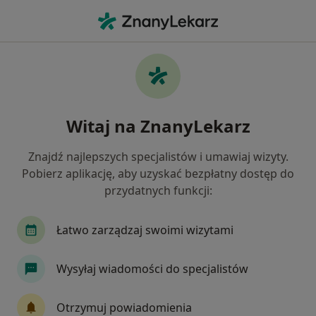
Me
Dentofobia • Wołomin, mazowieckie
Filtry
• 1
Ubezpieczenie
Map
Dentofobia specjaliści w Wołominie
Witaj na ZnanyLekarz
Jak działają wyniki wyszukiwania
Znajdź najlepszych specjalistów i umawiaj wizyty.
Pobierz aplikację, aby uzyskać bezpłatny dostęp do
Jakiego specjalisty szukasz?
przydatnych funkcji:
Stomatolog
Chirurg stomatologiczny
Ort
Łatwo zarządzaj swoimi wizytami
Wysyłaj wiadomości do specjalistów
Otrzymuj powiadomienia