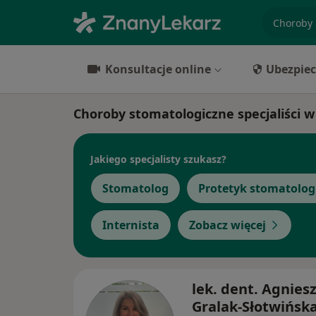
specjaliz
Konsultacje online
Ubezpiec
Choroby stomatologiczne specjaliści 
Jakiego specjalisty szukasz?
Stomatolog
Protetyk stomatolog
Internista
Zobacz więcej
lek. dent. Agnies
Gralak-Słotwińsk