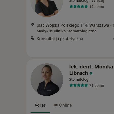
·
Więcej
Stomatolog
19 opinii
plac Wojska Polskiego 114, Warszawa
•
Medykus Klinika Stomatologiczna
Konsultacja protetyczna
lek. dent. Monika
Librach
Stomatolog
71 opinii
Adres
Online