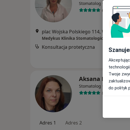
·
Więcej
Stomatolog
67 opinii
plac Wojska Polskiego 114, Warszawa
•
Medykus Klinika Stomatologiczna
Konsultacja protetyczna
Szanuje
Akceptując
technologii
Twoje zwyc
Aksana Danilava
zaktualizo
·
Więcej
Stomatolog
do polityk 
8 opinii
Adres 1
Adres 2