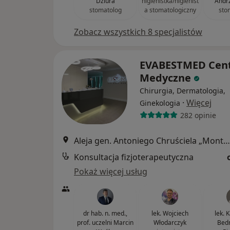
Dziura
higienistka/higienist
Andr
stomatolog
a stomatologiczny
sto
Zobacz wszystkich 8 specjalistów
EVABESTMED Cen
Medyczne
Chirurgia, Dermatologia,
·
Więcej
Ginekologia
282 opinie
Aleja gen. Antoniego Chruściela „Montera” 40, Warszawa
Konsultacja fizjoterapeutyczna
Pokaż więcej usług
dr hab. n. med.,
lek. Wojciech
lek. 
prof. uczelni Marcin
Włodarczyk
Bedn