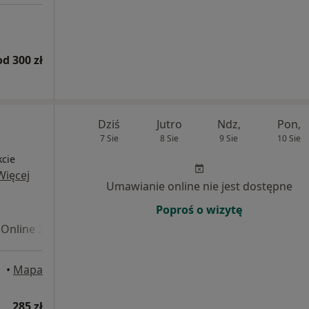
od 300 zł
Dziś
Jutro
Ndz,
Pon,
7 Sie
8 Sie
9 Sie
10 Sie
kcie
Więcej
Umawianie online nie jest dostępne
Poproś o wizytę
Online 2
•
Mapa
285 zł