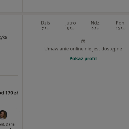
Dziś
Jutro
Ndz,
Pon,
7 Sie
8 Sie
9 Sie
10 Sie
tyka
Umawianie online nie jest dostępne
Pokaż profil
od 170 zł
ent. Daria