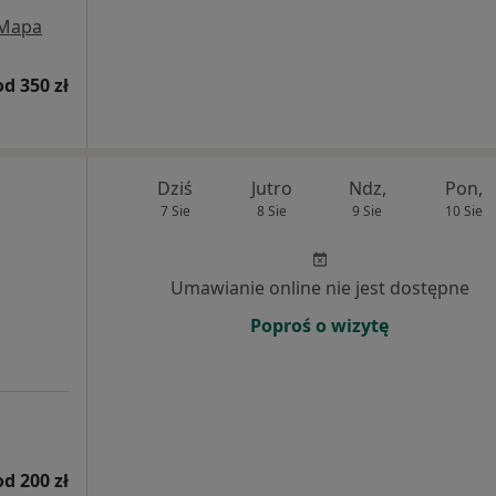
Mapa
od 350 zł
Dziś
Jutro
Ndz,
Pon,
7 Sie
8 Sie
9 Sie
10 Sie
Umawianie online nie jest dostępne
Poproś o wizytę
od 200 zł