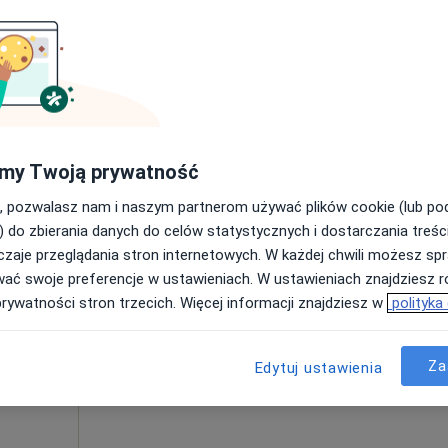
Umawianie online nie jest dostępne
Poproś o wizytę
Mapa
od 200 zł
my Twoją prywatność
, pozwalasz nam i naszym partnerom używać plików cookie (lub p
) do zbierania danych do celów statystycznych i dostarczania treśc
zaje przeglądania stron internetowych. W każdej chwili możesz spr
Dziś
Jutro
Ndz,
Pon,
wać swoje preferencje w ustawieniach. W ustawieniach znajdziesz ró
7 Sie
8 Sie
9 Sie
10 Sie
prywatności stron trzecich. Więcej informacji znajdziesz w
polityka
Umawianie online nie jest dostępne
Za
Edytuj ustawienia
Poproś o wizytę