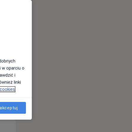
odobnych
i w oparciu o
awdzić i
Wt,
Śr,
Czw,
wnież linki
11 Sie
12 Sie
13 Sie
 cookies
akceptuj