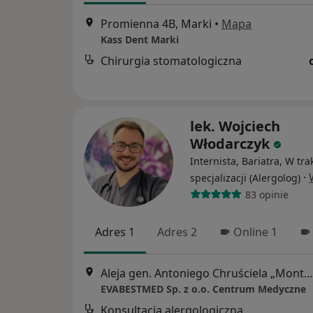
Promienna 4B, Marki
•
Mapa
Kass Dent Marki
Chirurgia stomatologiczna
lek. Wojciech
Włodarczyk
Internista, Bariatra, W tra
·
specjalizacji (Alergolog)
83 opinie
Adres 1
Adres 2
Online 1
Aleja gen. Antoniego Chruściela „Montera” 40, Warszawa
EVABESTMED Sp. z o.o. Centrum Medyczne
Konsultacja alergologiczna