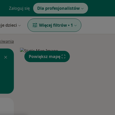
Zaloguj się
Dla profesjonalistów
je dzieci
Więcej filtrów
•
1
ukiwania
Powiększ mapę
Wt,
Śr,
Czw,
11 Sie
12 Sie
13 Sie