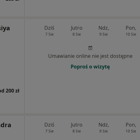
siya
Dziś
Jutro
Ndz,
Pon,
7 Sie
8 Sie
9 Sie
10 Sie
Umawianie online nie jest dostępne
Poproś o wizytę
od 200 zł
ndra
Dziś
Jutro
Ndz,
Pon,
7 Sie
8 Sie
9 Sie
10 Sie