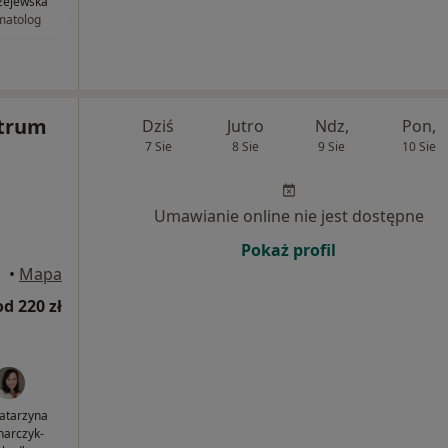
zejewska
matolog
trum
Dziś
Jutro
Ndz,
Pon,
7 Sie
8 Sie
9 Sie
10 Sie
Umawianie online nie jest dostępne
Pokaż profil
•
Mapa
od 220 zł
Katarzyna
arczyk-