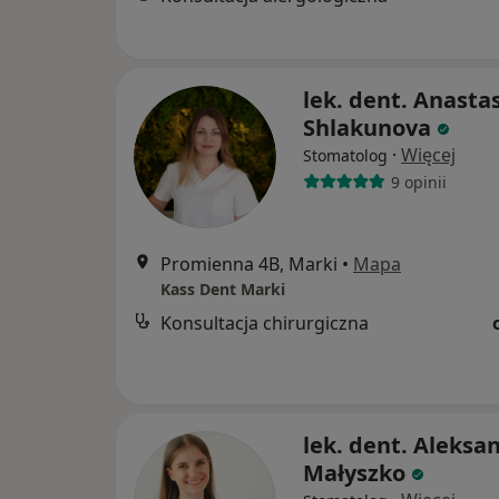
lek. dent. Anasta
Shlakunova
·
Więcej
Stomatolog
9 opinii
Promienna 4B, Marki
•
Mapa
Kass Dent Marki
Konsultacja chirurgiczna
lek. dent. Aleksa
Małyszko