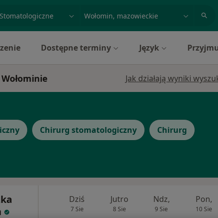
acja, badanie lub nazwisko
miasto lub dzielnica
zenie
Dostępne terminy
Język
Przyjmu
w Wołominie
Jak działają wyniki wysz
iczny
Chirurg stomatologiczny
Chirurg
zka
Dziś
Jutro
Ndz,
Pon,
a
7 Sie
8 Sie
9 Sie
10 Sie