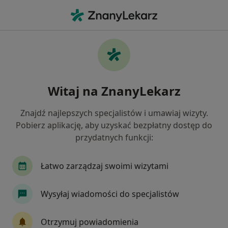
Me
Próchnica • Wołomin, mazowieckie
Filtry
• 1
Ubezpieczenie
Map
Próchnica specjaliści w Wołominie
Witaj na ZnanyLekarz
Jak działają wyniki wyszukiwania
Znajdź najlepszych specjalistów i umawiaj wizyty.
Pobierz aplikację, aby uzyskać bezpłatny dostęp do
Jakiego specjalisty szukasz?
przydatnych funkcji:
Stomatolog
Chirurg stomatologiczny
Pro
Łatwo zarządzaj swoimi wizytami
Wysyłaj wiadomości do specjalistów
Otrzymuj powiadomienia