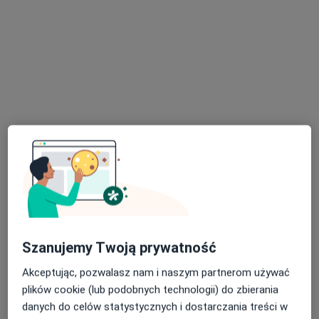
lek. dent. Anna Szczybelska
·
Więcej
Stomatolog
13 opinii
Legionów 86, Wołomin
•
Mapa
Paul Dental
Konsultacja stomatologiczna
od 100 zł
Specjalista nie oferuje umawiania online pod tym adresem.
Poproś o wizytę
Szanujemy Twoją prywatność
Akceptując, pozwalasz nam i naszym partnerom używać
plików cookie (lub podobnych technologii) do zbierania
danych do celów statystycznych i dostarczania treści w