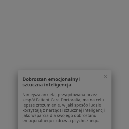
Próchnica w Pruszkowie
Próchnica w Ząbkach
Próchnica w Legionowie
Więcej (14)
Więcej w kategorii: W pobliżu Wołomina
Schorzenia w Wołominie
Ból zęba w Wołominie
Wady zgryzu w Wołominie
Dobrostan emocjonalny i
sztuczna inteligencja
Braki zębowe w Wołominie
Niniejsza ankieta, przygotowana przez
Choroby przyzębia w Wołominie
zespół Patient Care Doctoralia, ma na celu
lepsze zrozumienie, w jaki sposób ludzie
Ubytki zębów w Wołominie
korzystają z narzędzi sztucznej inteligencji
jako wsparcia dla swojego dobrostanu
Więcej (15)
emocjonalnego i zdrowia psychicznego.
Więcej w kategorii: Schorzenia w Wołominie