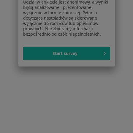
Udział w ankiecie jest anonimowy, a wyniki
będą analizowane i prezentowane
wyłącznie w formie zbiorczej. Pytania
Próchnica Specjaliści W Wołominie
dotyczące nastolatków są skierowane
wyłącznie do rodziców lub opiekunów
prawnych. Nie zbieramy informacji
bezpośrednio od osób niepełnoletnich.
Start survey
Serwis
Regulamin
Polityka prywatności pacjentów
Polityka prywatności profesjonalistów
Polityka prywatności dla profesjonalistów, których
dane pozyskaliśmy samodzielnie
Polityka cookies
Jak działają wyniki wyszukiwania
Dostępność
O nas