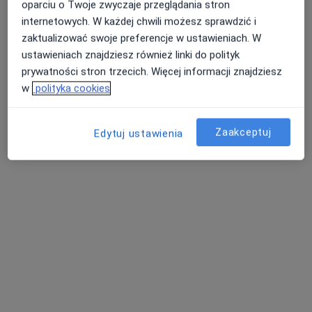
oparciu o Twoje zwyczaje przeglądania stron
internetowych. W każdej chwili możesz sprawdzić i
zaktualizować swoje preferencje w ustawieniach. W
ustawieniach znajdziesz również linki do polityk
prywatności stron trzecich. Więcej informacji znajdziesz
Focus Clinic - Centrum Nowego Uśmiechu
w
polityka cookies
Stomatologia, Chirurgia szczękowa, Chirurgia
Zaakceptuj
Edytuj ustawienia
·
Więcej
stomatologiczna
2 opinie
Lipińska 40, Wołomin
•
Mapa
Brak dostępnych specjalistów z wolnymi terminami w tym centrum medycznym.
Pokaż profil