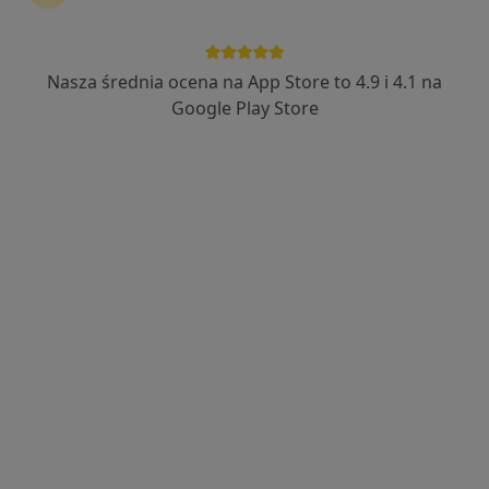
Nasza średnia ocena na App Store to 4.9 i 4.1 na
Michał Kaszak
Google Play Store
·
Więcej
Stomatolog
27 opinii
Adres 1
Adres 2
Kasztanowa 6, Wołomin,Lipiny Nowe
•
Mapa
Kass-Dent
Konsultacja ortodontyczna
od 150 zł
Specjalista nie oferuje umawiania online pod tym adresem.
Poproś o wizytę