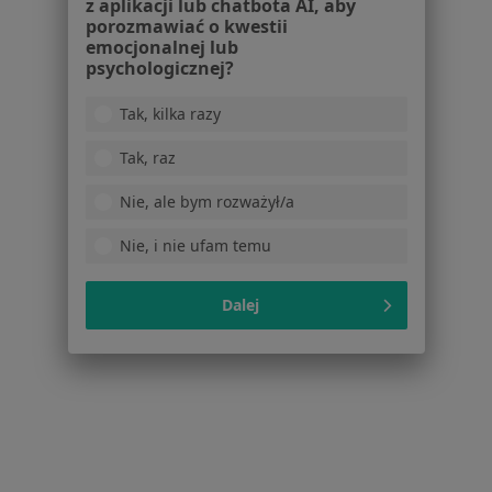
z aplikacji lub chatbota AI, aby
Zęby zatrzymane w Ząbkach
porozmawiać o kwestii
emocjonalnej lub
Zęby zatrzymane w Piasecznie
psychologicznej?
Więcej (12)
Więcej w kategorii: W pobliżu Wołomina
Tak, kilka razy
Schorzenia w Wołominie
Tak, raz
Ból zęba w Wołominie
Nie, ale bym rozważył/a
Próchnica w Wołominie
Nie, i nie ufam temu
Wady zgryzu w Wołominie
Dalej
Braki zębowe w Wołominie
Choroby przyzębia w Wołominie
Więcej (15)
Więcej w kategorii: Schorzenia w Wołominie
Zęby Zatrzymane Specjaliści W Wołominie