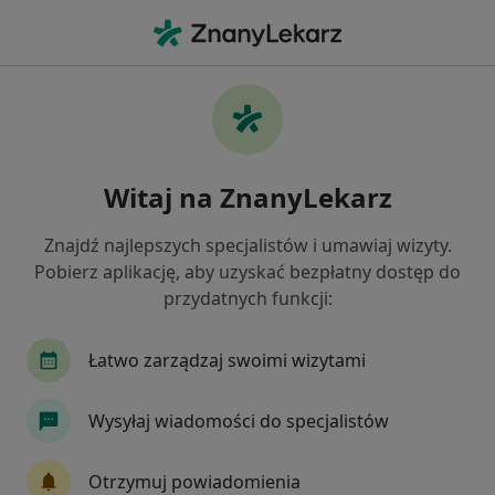
Me
Zęby Zatrzymane • Wołomin, mazowieckie
Filtry
• 1
Ubezpieczenie
Map
Zęby zatrzymane specjaliści w Wołominie
Witaj na ZnanyLekarz
Jak działają wyniki wyszukiwania
Znajdź najlepszych specjalistów i umawiaj wizyty.
Pobierz aplikację, aby uzyskać bezpłatny dostęp do
Jakiego specjalisty szukasz?
przydatnych funkcji:
Stomatolog
Ortodonta
Chirurg stomatol
Łatwo zarządzaj swoimi wizytami
Wysyłaj wiadomości do specjalistów
Otrzymuj powiadomienia