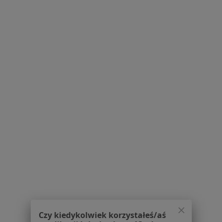
plac Wojska Polskiego 114, Warszawa
•
Mapa
Medykus Klinika Stomatologiczna
Konsultacja ortodontyczna
od 150 zł
Specjalista nie oferuje umawiania online pod tym adresem.
Poproś o wizytę
1
2
Powiązane wyszukiwania
W pobliżu Wołomina
Zęby zatrzymane w Warszawie
Zęby zatrzymane w Pruszkowie
Zęby zatrzymane w Legionowie
Czy kiedykolwiek korzystałeś/aś