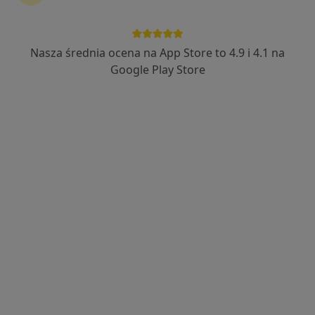
Nasza średnia ocena na App Store to 4.9 i 4.1 na
lek. Emilia Paluszkiewicz
Google Play Store
·
Więcej
Ortodonta
23 opinie
Adres 1
Adres 2
Orla 6/lokal 70, Ząbki
•
Mapa
Ortodental Specjalistyczny Gabinet Ortodontyczno-Stomatologiczny
Konsultacja ortodontyczna
150 zł
Specjalista nie oferuje umawiania online pod tym adresem.
Poproś o wizytę