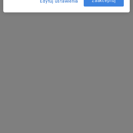
Zaakceptuj
Edytuj ustawienia
StomaCare - Centrum Stomatologii
Estetycznej, Ortodoncji, Implantologii,
Protetyki i Endodoncji Mikroskopowej
·
Więcej
Stomatologia, Ortodoncja, Chirurgia szczękowa
236 opinii
Dzika 38, Ząbki
•
Mapa
Konsultacja stomatologiczna
150 zł
Pokaż więcej usług