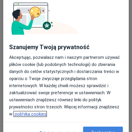
Szanujemy Twoją prywatność
lek. dent. Anastasiya Shlakunova
Akceptując, pozwalasz nam i naszym partnerom używać
·
Więcej
Stomatolog
plików cookie (lub podobnych technologii) do zbierania
10 opinii
danych do celów statystycznych i dostarczania treści w
oparciu o Twoje zwyczaje przeglądania stron
Promienna 4B, Marki
•
Mapa
internetowych. W każdej chwili możesz sprawdzić i
Kass Dent Marki
zaktualizować swoje preferencje w ustawieniach. W
Konsultacja chirurgiczna
od 200 zł
ustawieniach znajdziesz również linki do polityk
Specjalista nie oferuje umawiania online pod tym adresem.
prywatności stron trzecich. Więcej informacji znajdziesz
w
polityka cookies
Poproś o wizytę