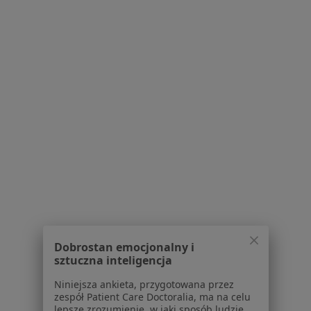
Polityka prywatności pacjentów
Polityka prywatności profesjonalistów
Polityka prywatności dla profesjonalistów, których
dane pozyskaliśmy samodzielnie
Polityka cookies
Jak działają wyniki wyszukiwania
Dostępność
O nas
Praca
Rekrutujemy!
Partnerzy
Centrum prasowe
Kontakt
Dla pacjentów
Lekarze
Dobrostan emocjonalny i
sztuczna inteligencja
Placówki medyczne
Pytania i odpowiedzi
Niniejsza ankieta, przygotowana przez
Usługi i zabiegi
zespół Patient Care Doctoralia, ma na celu
lepsze zrozumienie, w jaki sposób ludzie