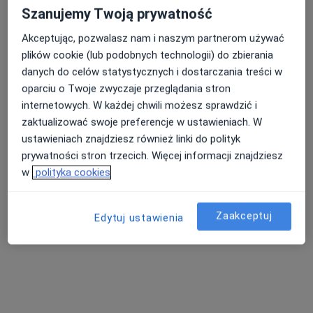
Szanujemy Twoją prywatność
Akceptując, pozwalasz nam i naszym partnerom używać
plików cookie (lub podobnych technologii) do zbierania
danych do celów statystycznych i dostarczania treści w
oparciu o Twoje zwyczaje przeglądania stron
dr n. med. Bartosz Zawadzki
internetowych. W każdej chwili możesz sprawdzić i
·
Więcej
Diabetolog, Ultrasonografista
zaktualizować swoje preferencje w ustawieniach. W
25 opinii
ustawieniach znajdziesz również linki do polityk
plac Grunwaldzki 3/02, Świdnica
•
Mapa
prywatności stron trzecich. Więcej informacji znajdziesz
nClinic Centrum Medyczne
w
polityka cookies
Konsultacja diabetologiczna
od 250 zł
Specjalista nie oferuje umawiania online pod tym adresem.
Zaakceptuj
Edytuj ustawienia
Poproś o wizytę