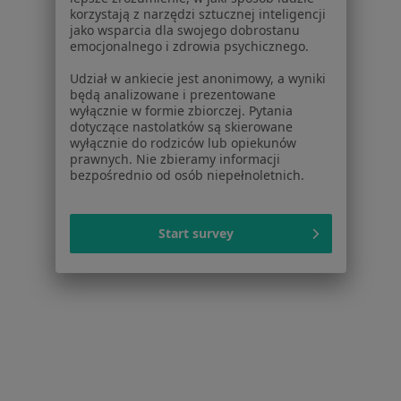
Choroby
korzystają z narzędzi sztucznej inteligencji
Pomoc
jako wsparcia dla swojego dobrostanu
Aplikacje mobilne
emocjonalnego i zdrowia psychicznego.
Blog dla pacjentów
Udział w ankiecie jest anonimowy, a wyniki
będą analizowane i prezentowane
Dla profesjonalistów
wyłącznie w formie zbiorczej. Pytania
dotyczące nastolatków są skierowane
Cennik
wyłącznie do rodziców lub opiekunów
Dla lekarzy
prawnych. Nie zbieramy informacji
Dla placówek medycznych
bezpośrednio od osób niepełnoletnich.
Noa Notes
nowość
Baza wiedzy
Start survey
Centrum Pomocy dla Specjalisty
Kontakt
ZnanyLekarz - Strona główna
ZnanyLekarz Sp. z o.o.
ul. Kolejowa 5/7
01-217 Warszawa, Polska
NIP: ⁠7010224868