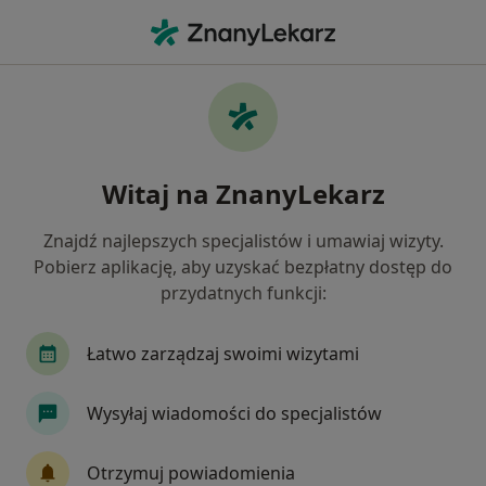
Me
Cukrzyca Typu 1 • świdnica, dolnośląskie
Filtry
• 1
Ubezpieczenie
Map
Cukrzyca typu 1 specjaliści w Świdnicy
Witaj na ZnanyLekarz
Jak działają wyniki wyszukiwania
Znajdź najlepszych specjalistów i umawiaj wizyty.
Pobierz aplikację, aby uzyskać bezpłatny dostęp do
Jakiego specjalisty szukasz?
przydatnych funkcji:
Dietetyk
Internista
Diabetolog
Stom
Łatwo zarządzaj swoimi wizytami
Wysyłaj wiadomości do specjalistów
Otrzymuj powiadomienia