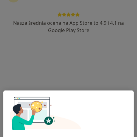
Nasza średnia ocena na App Store to 4.9 i 4.1 na
mgr Magdalena Kołodziej
Google Play Store
·
Więcej
Dietetyk
156 opinii
Adres
Online
Westerplatte 53, Świdnica
•
Mapa
NZOZ RAJ-MED
Konsultacja dietetyczna (pierwsza wizyta)
od 180 zł
Specjalista nie oferuje umawiania online pod tym adresem.
Poproś o wizytę