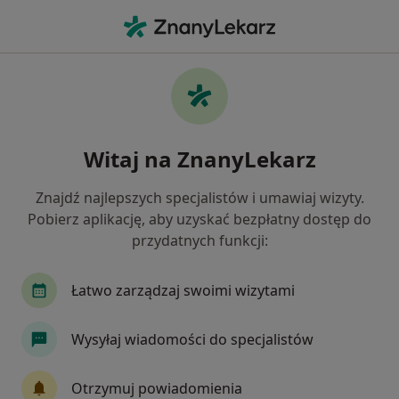
Me
Wypryski • świdnica, dolnośląskie
Filtry
• 1
Ubezpieczenie
Map
Wypryski specjaliści w Świdnicy
Witaj na ZnanyLekarz
Jak działają wyniki wyszukiwania
Znajdź najlepszych specjalistów i umawiaj wizyty.
Pobierz aplikację, aby uzyskać bezpłatny dostęp do
Jakiego specjalisty szukasz?
przydatnych funkcji:
Dermatolog
Internista
Alergolog
Chi
Łatwo zarządzaj swoimi wizytami
Wysyłaj wiadomości do specjalistów
Otrzymuj powiadomienia