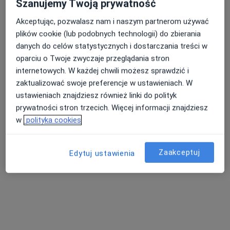
Szanujemy Twoją prywatność
Zobacz wszystkich 12 specjalistów
Akceptując, pozwalasz nam i naszym partnerom używać
Brak dostępnych specjalistów z wolnymi terminami w tym centrum medycznym.
plików cookie (lub podobnych technologii) do zbierania
danych do celów statystycznych i dostarczania treści w
Pokaż profil
oparciu o Twoje zwyczaje przeglądania stron
internetowych. W każdej chwili możesz sprawdzić i
zaktualizować swoje preferencje w ustawieniach. W
ustawieniach znajdziesz również linki do polityk
prywatności stron trzecich. Więcej informacji znajdziesz
w
polityka cookies
Zaakceptuj
Edytuj ustawienia
lek. Monika Lorenc (Matławska)
·
Więcej
Dermatolog
294 opinie
Adres 1
Adres 2
Online