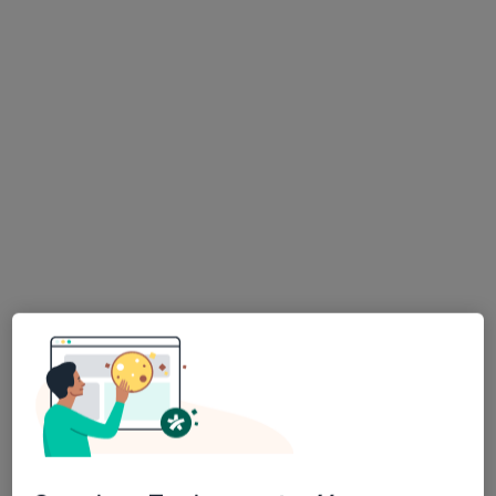
Poradnia Medic
·
Więcej
Interna, Pediatria, Chirurgia
238 opinii
Klonowa 6a, Wałbrzych
•
Mapa
Konsultacja psychologiczna
200 zł
Pokaż więcej usług
lek. Anita
lek. Przemysław
lek. Konrad Kubicki
Marcinkiewicz
Błauciak
neurochirurg
dermatolog
neurochirurg