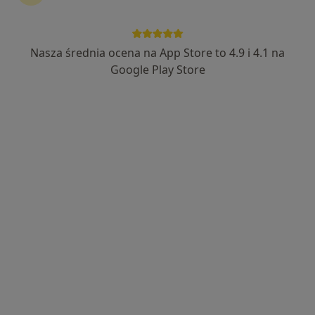
Nasza średnia ocena na App Store to 4.9 i 4.1 na
lek. Anita Marcinkiewicz
Google Play Store
W trakcie specjalizacji (Dermatolog), W trakcie specjalizacji
·
Więcej
(Wenerolog)
115 opinii
Adres 1
Adres 2
Klonowa 6a, Wałbrzych
•
Mapa
Poradnia Medic
Konsultacja dermatologiczna
od 300 zł
Specjalista nie oferuje umawiania online pod tym adresem.
Poproś o wizytę