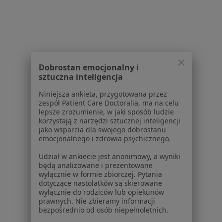
Wypryski Specjaliści W Świdnicy
Dobrostan emocjonalny i
sztuczna inteligencja
Serwis
Niniejsza ankieta, przygotowana przez
Regulamin
zespół Patient Care Doctoralia, ma na celu
lepsze zrozumienie, w jaki sposób ludzie
Polityka prywatności pacjentów
korzystają z narzędzi sztucznej inteligencji
Polityka prywatności profesjonalistów
jako wsparcia dla swojego dobrostanu
Polityka prywatności dla profesjonalistów, których
emocjonalnego i zdrowia psychicznego.
dane pozyskaliśmy samodzielnie
Udział w ankiecie jest anonimowy, a wyniki
Polityka cookies
będą analizowane i prezentowane
Jak działają wyniki wyszukiwania
wyłącznie w formie zbiorczej. Pytania
dotyczące nastolatków są skierowane
Dostępność
wyłącznie do rodziców lub opiekunów
O nas
prawnych. Nie zbieramy informacji
Praca
Rekrutujemy!
bezpośrednio od osób niepełnoletnich.
Partnerzy