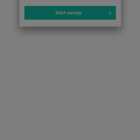
Centrum prasowe
Start survey
Kontakt
Dla pacjentów
Lekarze
Placówki medyczne
Pytania i odpowiedzi
Usługi i zabiegi
Choroby
Pomoc
Aplikacje mobilne
Blog dla pacjentów
Dla profesjonalistów
Cennik
Dla lekarzy
Dla placówek medycznych
Noa Notes
nowość