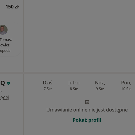
150 zł
. Tomasz
rowicz
topeda
iQ
Dziś
Jutro
Ndz,
Pon,
7 Sie
8 Sie
9 Sie
10 Sie
,
ęcej
Umawianie online nie jest dostępne
Pokaż profil