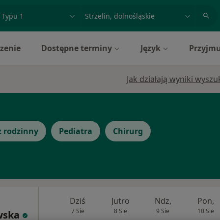
acja, badanie lub nazwisko
miasto lub dzielnica
zenie
Dostępne terminy
Język
Przyjmu
e
Jak działają wyniki wysz
z rodzinny
Pediatra
Chirurg
Dziś
Jutro
Ndz,
Pon,
7 Sie
8 Sie
9 Sie
10 Sie
wska