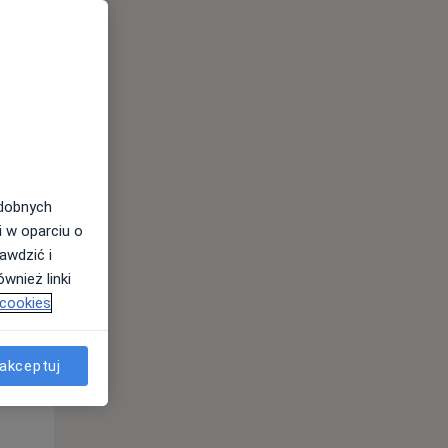
odobnych
i w oparciu o
awdzić i
wnież linki
 cookies
Wt,
Śr,
Czw,
11 Sie
12 Sie
13 Sie
akceptuj