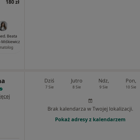
180 zł
med. Beata
b-Miśkiewicz
matolog
na
Dziś
Jutro
Ndz,
Pon,
7 Sie
8 Sie
9 Sie
10 Sie
ęcej
Brak kalendarza w Twojej lokalizacji.
Pokaż adresy z kalendarzem