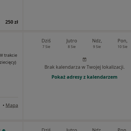
250 zł
Dziś
Jutro
Ndz,
Pon,
7 Sie
8 Sie
9 Sie
10 Sie
W trakcie
ziecięcy)
Brak kalendarza w Twojej lokalizacji.
Pokaż adresy z kalendarzem
•
Mapa
s
Dziś
Jutro
Ndz,
Pon,