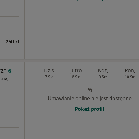
250 zł
rz”
Dziś
Jutro
Ndz,
Pon,
7 Sie
8 Sie
9 Sie
10 Sie
ria,
Umawianie online nie jest dostępne
Pokaż profil