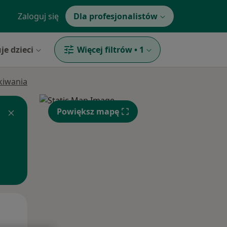
Zaloguj się
Dla profesjonalistów
je dzieci
Więcej filtrów
•
1
ukiwania
Powiększ mapę
Wt,
Śr,
Czw,
11 Sie
12 Sie
13 Sie