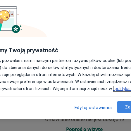
Umawianie online nie jest dostępne
Poproś o wizytę
my Twoją prywatność
a
, pozwalasz nam i naszym partnerom używać plików cookie (lub p
150 zł
) do zbierania danych do celów statystycznych i dostarczania treśc
zaje przeglądania stron internetowych. W każdej chwili możesz spr
wać swoje preferencje w ustawieniach. W ustawieniach znajdziesz ró
prywatności stron trzecich. Więcej informacji znajdziesz w
polityka
Dziś
Jutro
Ndz,
Pon,
7 Sie
8 Sie
9 Sie
10 Sie
ęcej
Za
Edytuj ustawienia
Umawianie online nie jest dostępne
Poproś o wizytę