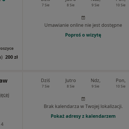
7 Sie
8 Sie
9 Sie
10 Sie
Umawianie online nie jest dostępne
Poproś o wizytę
roszyce
a)
200 zł
ław
Dziś
Jutro
Ndz,
Pon,
7 Sie
8 Sie
9 Sie
10 Sie
ęcej
Brak kalendarza w Twojej lokalizacji.
Pokaż adresy z kalendarzem
 4