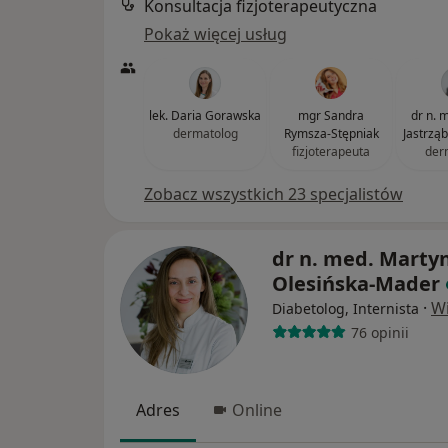
Konsultacja fizjoterapeutyczna
Pokaż więcej usług
lek. Daria Gorawska
mgr Sandra
dr n. 
dermatolog
Rymsza-Stępniak
Jastrzą
fizjoterapeuta
der
Zobacz wszystkich 23 specjalistów
dr n. med. Marty
Olesińska-Mader
·
Wi
Diabetolog, Internista
76 opinii
Adres
Online