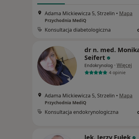
Adama Mickiewicza 5, Strzelin
•
Mapa
Przychodnia MediQ
Konsultacja diabetologiczna
dr n. med. Monik
Seifert
·
Więcej
Endokrynolog
4 opinie
Adama Mickiewicza 5, Strzelin
•
Mapa
Przychodnia MediQ
Konsultacja endokrynologiczna
lek. Jerzy Fułek