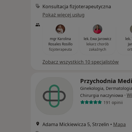
Konsultacja fizjoterapeutyczna
Pokaż więcej usług
mgr Karolina
lek. Ewa Jarowicz
lek
Rosales Rosillo
lekarz chorób
Ja
fizjoterapeuta
zakaźnych
or
Zobacz wszystkich 10 specjalistów
Przychodnia Med
Ginekologia, Dermatologia
·
Wi
Chirurgia naczyniowa
191 opinii
Adama Mickiewicza 5, Strzelin
•
Mapa