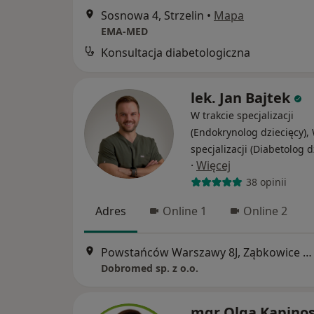
Sosnowa 4, Strzelin
•
Mapa
EMA-MED
Konsultacja diabetologiczna
lek. Jan Bajtek
W trakcie specjalizacji
(Endokrynolog dziecięcy), 
specjalizacji (Diabetolog d
·
Więcej
38 opinii
Adres
Online 1
Online 2
Powstańców Warszawy 8J, Ząbkowice Śląskie
Dobromed sp. z o.o.
mgr Olga Kapino