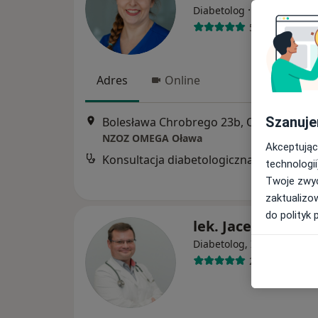
·
Więcej
Diabetolog
59 opinii
Adres
Online
Szanuje
Bolesława Chrobrego 23b, Oława
•
Map
NZOZ OMEGA Oława
Akceptując
Konsultacja diabetologiczna
technologii
Twoje zwyc
zaktualizo
do polityk 
lek. Jacek Bogdał
·
Wi
Diabetolog, Internista
243 opinie