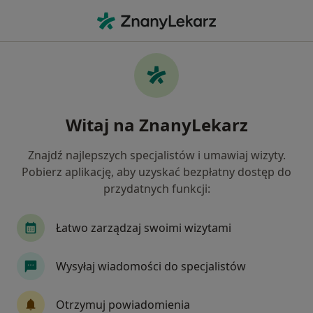
Me
Nadciśnienie • świdnica, dolnośląskie
Filtry
• 1
Ubezpieczenie
Map
Nadciśnienie specjaliści w Świdnicy
Witaj na ZnanyLekarz
Jak działają wyniki wyszukiwania
Znajdź najlepszych specjalistów i umawiaj wizyty.
Pobierz aplikację, aby uzyskać bezpłatny dostęp do
Jakiego specjalisty szukasz?
przydatnych funkcji:
Dietetyk
Internista
Kardiolog
Lekarz
Łatwo zarządzaj swoimi wizytami
Wysyłaj wiadomości do specjalistów
Otrzymuj powiadomienia