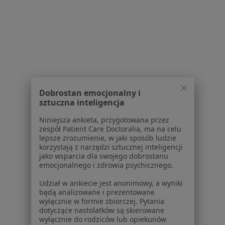
Alergia w Świdnicy
Więcej (15)
Więcej w kategorii: Schorzenia w Świdnicy
Nadciśnienie Specjaliści W Świdnicy
Dobrostan emocjonalny i
sztuczna inteligencja
Niniejsza ankieta, przygotowana przez
zespół Patient Care Doctoralia, ma na celu
lepsze zrozumienie, w jaki sposób ludzie
korzystają z narzędzi sztucznej inteligencji
Serwis
jako wsparcia dla swojego dobrostanu
emocjonalnego i zdrowia psychicznego.
Regulamin
Polityka prywatności pacjentów
Udział w ankiecie jest anonimowy, a wyniki
będą analizowane i prezentowane
Polityka prywatności profesjonalistów
wyłącznie w formie zbiorczej. Pytania
Polityka prywatności dla profesjonalistów, których
dotyczące nastolatków są skierowane
dane pozyskaliśmy samodzielnie
wyłącznie do rodziców lub opiekunów