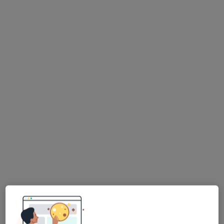
mgr Magdalena Kołodziej
·
Więcej
Dietetyk
156 opinii
Adres
Online
Westerplatte 53, Świdnica
•
Mapa
NZOZ RAJ-MED
Konsultacja dietetyczna (pierwsza wizyta)
od 180 zł
Specjalista nie oferuje umawiania online pod tym adresem.
Poproś o wizytę