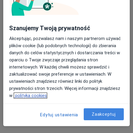
Szanujemy Twoją prywatność
Akceptując, pozwalasz nam i naszym partnerom używać
plików cookie (lub podobnych technologii) do zbierania
danych do celów statystycznych i dostarczania treści w
oparciu o Twoje zwyczaje przeglądania stron
lek. Piotr Ptak
internetowych. W każdej chwili możesz sprawdzić i
·
Więcej
Nefrolog, Kardiolog, Bariatra
zaktualizować swoje preferencje w ustawieniach. W
31 opinii
ustawieniach znajdziesz również linki do polityk
prywatności stron trzecich. Więcej informacji znajdziesz
Leśna, Świdnica
•
Mapa
w
polityka cookies
Samodzielny Publiczny Zespół opieki Zdrowotnej w Świdnicy ,,Latawiec"
Konsultacja kardiologiczna
od 250 zł
Zaakceptuj
Edytuj ustawienia
Specjalista nie oferuje umawiania online pod tym adresem.
Poproś o wizytę