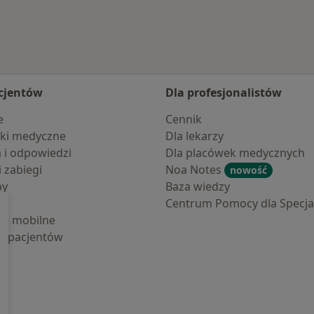
cjentów
Dla profesjonalistów
e
Cennik
ki medyczne
Dla lekarzy
a i odpowiedzi
Dla placówek medycznych
i zabiegi
Noa Notes
nowość
by
Baza wiedzy
Centrum Pomocy dla Specjal
cje mobilne
la pacjentów