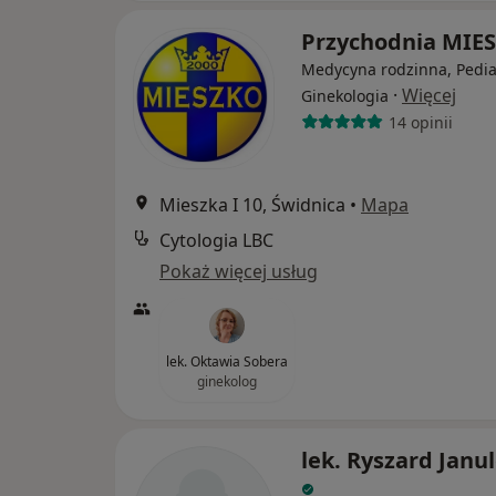
Przychodnia MIE
Medycyna rodzinna, Pediat
·
Więcej
Ginekologia
14 opinii
Mieszka I 10, Świdnica
•
Mapa
Cytologia LBC
Pokaż więcej usług
lek. Oktawia Sobera
ginekolog
lek. Ryszard Janu