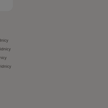
dnicy
idnicy
nicy
idnicy
 Schorzenia w Świdnicy