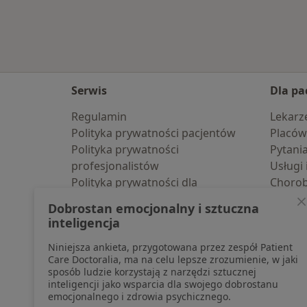
Serwis
Dla pa
Regulamin
Lekarz
Polityka prywatności pacjentów
Placów
Polityka prywatności
Pytani
profesjonalistów
Usługi 
Polityka prywatności dla
Choro
profesjonalistów, których dane
Pomoc
Dobrostan emocjonalny i sztuczna
pozyskaliśmy samodzielnie
Aplika
inteligencja
Polityka cookies
Blog d
Niniejsza ankieta, przygotowana przez zespół Patient
Jak działają wyniki wyszukiwania
Care Doctoralia, ma na celu lepsze zrozumienie, w jaki
Dostępność
sposób ludzie korzystają z narzędzi sztucznej
O nas
inteligencji jako wsparcia dla swojego dobrostanu
emocjonalnego i zdrowia psychicznego.
Praca
Rekrutujemy!