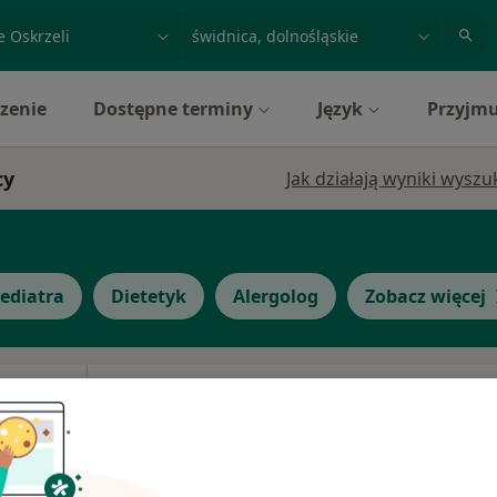
acja, badanie lub nazwisko
miasto lub dzielnica
zenie
Dostępne terminy
Język
Przyjmu
cy
Jak działają wyniki wysz
ediatra
Dietetyk
Alergolog
Zobacz więcej
z
Dziś
Jutro
Sob,
Ndz,
6 Sie
7 Sie
8 Sie
9 Sie
·
ista
Umawianie online nie jest dostępne