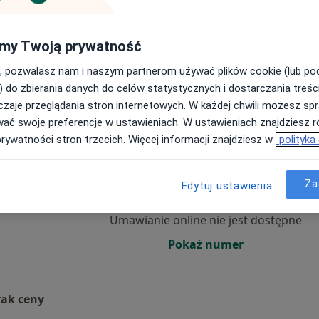
Poproś o wizytę
my Twoją prywatność
, pozwalasz nam i naszym partnerom używać plików cookie (lub p
od 250 zł
) do zbierania danych do celów statystycznych i dostarczania treśc
zaje przeglądania stron internetowych. W każdej chwili możesz spr
wać swoje preferencje w ustawieniach. W ustawieniach znajdziesz ró
prywatności stron trzecich. Więcej informacji znajdziesz w
polityka
va
Dziś
Jutro
Sob,
Ndz,
6 Sie
7 Sie
8 Sie
9 Sie
u, Lekarz
Za
Edytuj ustawienia
Umawianie online nie jest dostępne
Pokaż numer
rak ceny