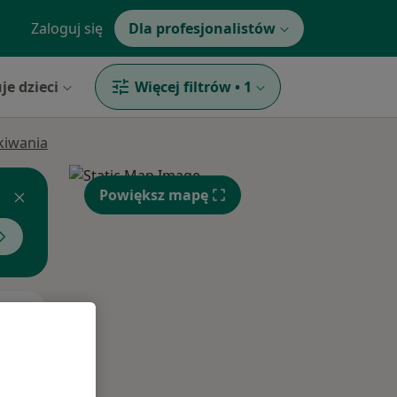
Zaloguj się
Dla profesjonalistów
je dzieci
Więcej filtrów
•
1
ukiwania
Powiększ mapę
Pon,
Wt,
Śr,
10 Sie
11 Sie
12 Sie