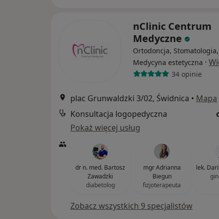
nClinic Centrum
Medyczne
Ortodoncja, Stomatologia,
·
Wi
Medycyna estetyczna
34 opinie
plac Grunwaldzki 3/02, Świdnica
•
Mapa
Konsultacja logopedyczna
Pokaż więcej usług
dr n. med. Bartosz
mgr Adrianna
lek. Dar
Zawadzki
Biegun
gin
diabetolog
fizjoterapeuta
Zobacz wszystkich 9 specjalistów