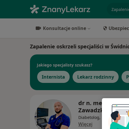
specjaliz
Konsultacje online
Ubezpiec
Zapalenie oskrzeli specjaliści w Świdni
Jakiego specjalisty szukasz?
Internista
Lekarz rodzinny
P
dr n. med. Bartos
Zawadzki
Diabetolog, Ultrasonograf
Więcej