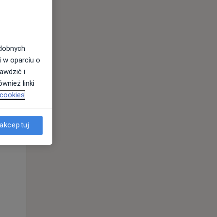
odobnych
i w oparciu o
awdzić i
wnież linki
 cookies
Pon,
Wt,
Śr,
10 Sie
11 Sie
12 Sie
akceptuj