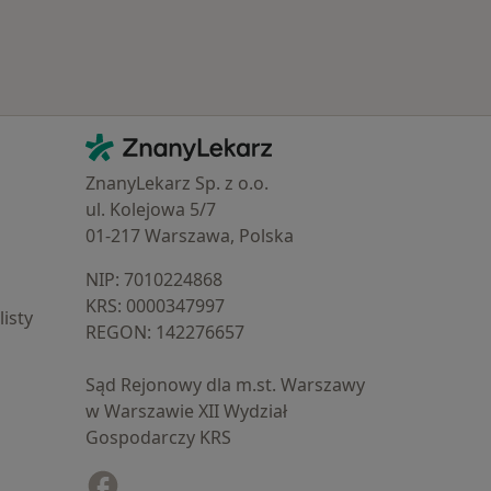
Kontakt
ZnanyLekarz - Strona główna
ZnanyLekarz Sp. z o.o.
ul. Kolejowa 5/7
01-217 Warszawa, Polska
NIP: ⁠7010224868
KRS: ⁠0000347997
isty
REGON: ⁠142276657
Sąd Rejonowy dla m.st. Warszawy
w Warszawie XII Wydział
Gospodarczy KRS
Facebook
otwiera się w nowej karcie