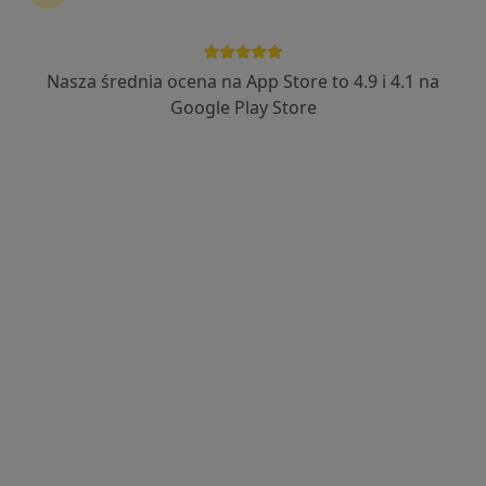
Nasza średnia ocena na App Store to 4.9 i 4.1 na
lek. Piotr Ptak
Google Play Store
·
Więcej
Nefrolog, Kardiolog, Bariatra
31 opinii
Jedności Narodowej 30, Łagiewniki
•
Mapa
Poradnia Kardiologiczno-Nefrologiczna
Konsultacja kardiologiczna
250 zł
Specjalista nie oferuje umawiania online pod tym adresem.
Poproś o wizytę