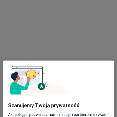
dr n. med. Michał Miner
·
Więcej
Endokrynolog
59 opinii
Adres
Online
Adama Mickiewicza 5, Strzelin
•
Mapa
Przychodnia MediQ
Konsultacja endokrynologiczna
od 300 zł
Specjalista nie oferuje umawiania online pod tym adresem.
Poproś o wizytę
Szanujemy Twoją prywatność
Akceptując, pozwalasz nam i naszym partnerom używać