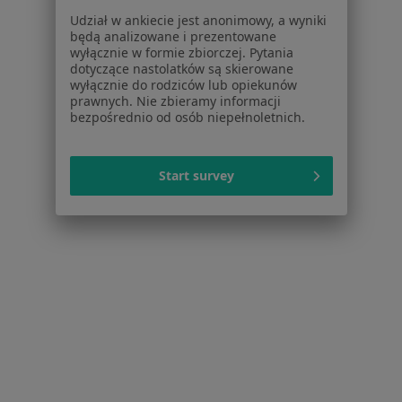
Jak działają wyniki wyszukiwania
Udział w ankiecie jest anonimowy, a wyniki
Dostępność
będą analizowane i prezentowane
O nas
wyłącznie w formie zbiorczej. Pytania
Praca
Rekrutujemy!
dotyczące nastolatków są skierowane
wyłącznie do rodziców lub opiekunów
Partnerzy
prawnych. Nie zbieramy informacji
Centrum prasowe
bezpośrednio od osób niepełnoletnich.
Kontakt
Dla pacjentów
Start survey
Lekarze
Placówki medyczne
Pytania i odpowiedzi
Usługi i zabiegi
Choroby
Pomoc
Aplikacje mobilne
Blog dla pacjentów
Dla profesjonalistów