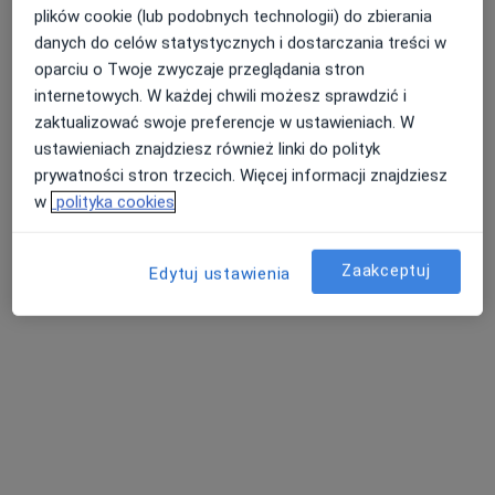
plików cookie (lub podobnych technologii) do zbierania
danych do celów statystycznych i dostarczania treści w
oparciu o Twoje zwyczaje przeglądania stron
internetowych. W każdej chwili możesz sprawdzić i
zaktualizować swoje preferencje w ustawieniach. W
lek. Witold Markiewicz
ustawieniach znajdziesz również linki do polityk
·
Więcej
Endokrynolog, Internista
prywatności stron trzecich. Więcej informacji znajdziesz
245 opinii
w
polityka cookies
Adama Mickiewicza 5, Strzelin
•
Mapa
Przychodnia MediQ
Zaakceptuj
Edytuj ustawienia
Konsultacja endokrynologiczna
od 300 zł
Specjalista nie oferuje umawiania online pod tym adresem.
Poproś o wizytę