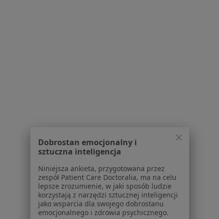
Więcej (14)
Więcej w kategorii: Schorzenia w Strzelinie
Strona Główna
Choroby
Otyłość
Strzelin
Zmień miasto
Zmień mias
Serwis
Dobrostan emocjonalny i
Regulamin
sztuczna inteligencja
Polityka prywatności pacjentów
Niniejsza ankieta, przygotowana przez
Polityka prywatności profesjonalistów
zespół Patient Care Doctoralia, ma na celu
Polityka prywatności dla profesjonalistów, których
lepsze zrozumienie, w jaki sposób ludzie
korzystają z narzędzi sztucznej inteligencji
dane pozyskaliśmy samodzielnie
jako wsparcia dla swojego dobrostanu
Polityka cookies
emocjonalnego i zdrowia psychicznego.