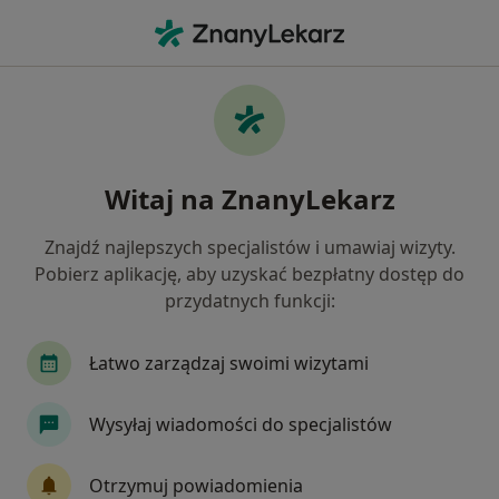
Me
Otyłość • Strzelin, dolnośląskie
Filtry
• 1
Ubezpieczenie
Map
Otyłość specjaliści w Strzelinie
Witaj na ZnanyLekarz
Jak działają wyniki wyszukiwania
Znajdź najlepszych specjalistów i umawiaj wizyty.
Pobierz aplikację, aby uzyskać bezpłatny dostęp do
Jakiego specjalisty szukasz?
przydatnych funkcji:
Endokrynolog
Internista
Lekarz rodzinny
Łatwo zarządzaj swoimi wizytami
Wysyłaj wiadomości do specjalistów
Otrzymuj powiadomienia