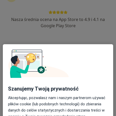
Nasza średnia ocena na App Store to 4.9 i 4.1 na
lek. Aleksandra Hoffmann-Cywińska
Google Play Store
W trakcie specjalizacji (Dermatolog), Lekarz wykonujący
·
Więcej
zabiegi medycyny estetycznej
80 opinii
Gen. Jarosława Dąbrowskiego 4, Oświęcim
•
Mapa
Instytut Zdrowia dr Boczarska-Jedynak / Klinika Medycyny Estetycznej i Przeciwstarzeniowej
Konsultacja dermatologiczna
280 zł
Specjalista nie oferuje umawiania online pod tym adresem.
Poproś o wizytę
Szanujemy Twoją prywatność
Akceptując, pozwalasz nam i naszym partnerom używać
plików cookie (lub podobnych technologii) do zbierania
danych do celów statystycznych i dostarczania treści w