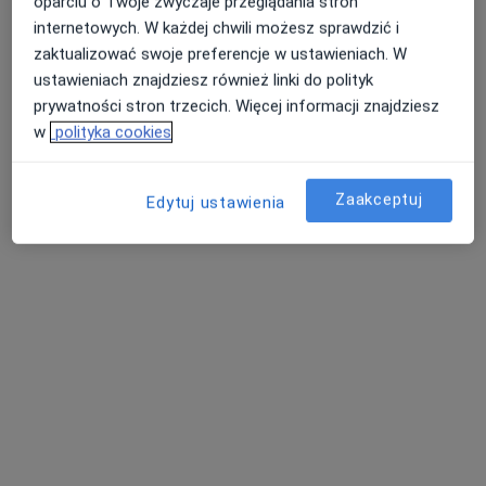
oparciu o Twoje zwyczaje przeglądania stron
internetowych. W każdej chwili możesz sprawdzić i
zaktualizować swoje preferencje w ustawieniach. W
ustawieniach znajdziesz również linki do polityk
lek. Małgorzata Grabarczyk
prywatności stron trzecich. Więcej informacji znajdziesz
·
Więcej
w
polityka cookies
W trakcie specjalizacji (Dermatolog)
100 opinii
3 Maja 10, Oświęcim
•
Mapa
Zaakceptuj
Edytuj ustawienia
MEDICOME - Oświęcimskie Centrum Medyczne
Konsultacja dermatologiczna
od 250 zł
Specjalista nie oferuje umawiania online pod tym adresem.
Poproś o wizytę