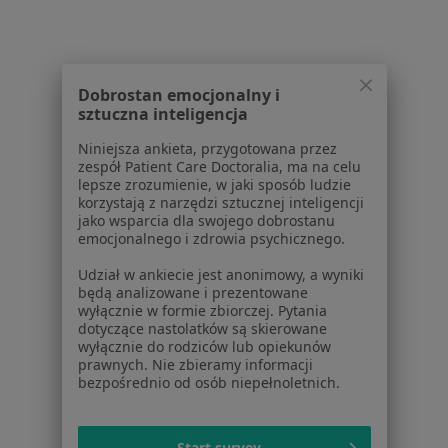
Pytania i odpowiedzi
Usługi i zabiegi
Choroby
Pomoc
Dobrostan emocjonalny i
Aplikacje mobilne
sztuczna inteligencja
Blog dla pacjentów
Niniejsza ankieta, przygotowana przez
zespół Patient Care Doctoralia, ma na celu
Dla profesjonalistów
lepsze zrozumienie, w jaki sposób ludzie
korzystają z narzędzi sztucznej inteligencji
Cennik
jako wsparcia dla swojego dobrostanu
Dla lekarzy
emocjonalnego i zdrowia psychicznego.
Dla placówek medycznych
Udział w ankiecie jest anonimowy, a wyniki
Noa Notes
nowość
będą analizowane i prezentowane
Baza wiedzy
wyłącznie w formie zbiorczej. Pytania
dotyczące nastolatków są skierowane
Centrum Pomocy dla Specjalisty
wyłącznie do rodziców lub opiekunów
prawnych. Nie zbieramy informacji
Kontakt
ZnanyLekarz - Strona główna
bezpośrednio od osób niepełnoletnich.
ZnanyLekarz Sp. z o.o.
ul. Kolejowa 5/7
Start survey