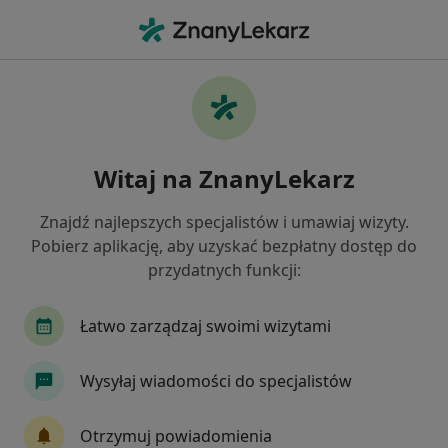
Me
Alergie Skórne • Oświęcim, małopolskie
Filtry
• 1
Ubezpieczenie
Map
Alergie skórne specjaliści w Oświęcimiu
Witaj na ZnanyLekarz
Jak działają wyniki wyszukiwania
Znajdź najlepszych specjalistów i umawiaj wizyty.
Pobierz aplikację, aby uzyskać bezpłatny dostęp do
Jakiego specjalisty szukasz?
przydatnych funkcji:
Dermatolog
Lekarz wykonujący zabiegi medyc
Łatwo zarządzaj swoimi wizytami
Wysyłaj wiadomości do specjalistów
Otrzymuj powiadomienia