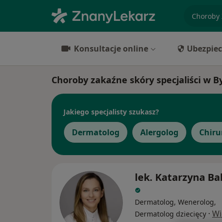
specjaliz
Konsultacje online
Ubezpiec
Choroby zakaźne skóry specjaliści w B
Jakiego specjalisty szukasz?
Dermatolog
Alergolog
Chiru
lek. Katarzyna Ba
Dermatolog, Wenerolog,
·
Wi
Dermatolog dziecięcy