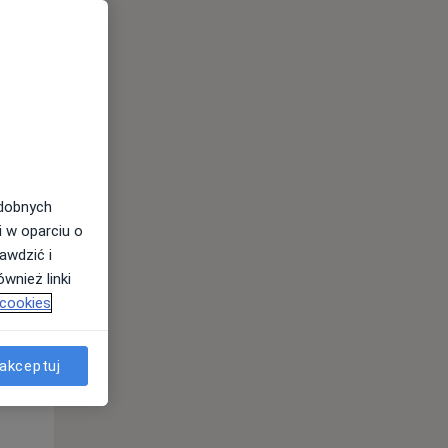
odobnych
Pon,
Wt,
Śr,
i w oparciu o
10 Sie
11 Sie
12 Sie
awdzić i
wnież linki
 cookies
akceptuj