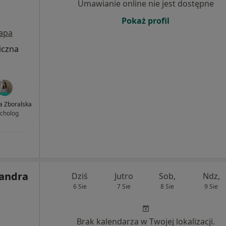
Umawianie online nie jest dostępne
Pokaż profil
apa
iczna
ia Zboralska
cholog
sandra
Dziś
Jutro
Sob,
Ndz,
6 Sie
7 Sie
8 Sie
9 Sie
Brak kalendarza w Twojej lokalizacji.