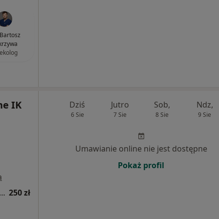
 Bartosz
krzywa
ekolog
e IK
Dziś
Jutro
Sob,
Ndz,
6 Sie
7 Sie
8 Sie
9 Sie
Umawianie online nie jest dostępne
Pokaż profil
a
tacja z zakresu medycyny estetycznej
250 zł