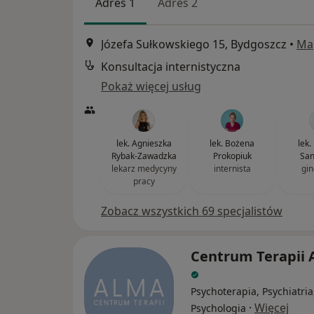
Adres 1
Adres 2
Józefa Sułkowskiego 15, Bydgoszcz
•
Ma
Konsultacja internistyczna
Pokaż więcej usług
lek. Agnieszka
lek. Bożena
lek.
Rybak-Zawadzka
Prokopiuk
San
lekarz medycyny
internista
gin
pracy
Zobacz wszystkich 69 specjalistów
Centrum Terapii
Psychoterapia, Psychiatria
·
Więcej
Psychologia