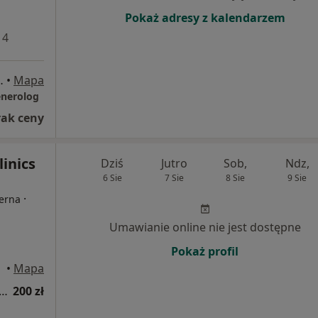
Pokaż adresy z kalendarzem
 4
 / 16, Bydgoszcz
•
Mapa
enerolog
rak ceny
inics
Dziś
Jutro
Sob,
Ndz,
6 Sie
7 Sie
8 Sie
9 Sie
·
terna
Umawianie online nie jest dostępne
Pokaż profil
•
Mapa
tacja z zakresu medycyny estetycznej
200 zł