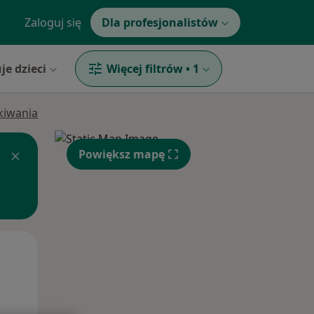
Zaloguj się
Dla profesjonalistów
je dzieci
Więcej filtrów
•
1
ukiwania
Powiększ mapę
Pon,
Wt,
Śr,
10 Sie
11 Sie
12 Sie