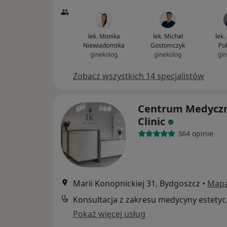
lek. Monika
lek. Michał
lek.
Niewiadomska
Gostomczyk
Po
ginekolog
ginekolog
gin
Zobacz wszystkich 14 specjalistów
Centrum Medyczn
Clinic
364 opinie
Marii Konopnickiej 31, Bydgoszcz
•
Map
Konsul
Pokaż więcej usług