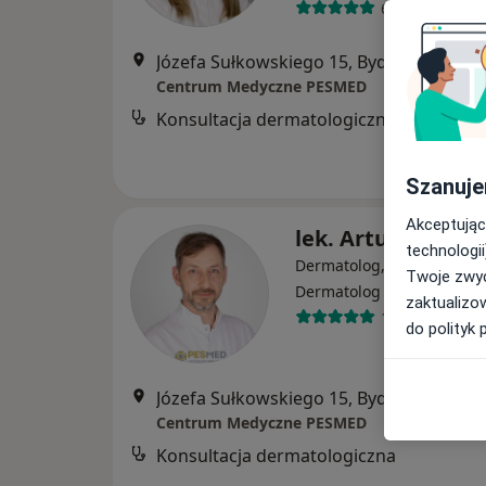
64 opinie
Józefa Sułkowskiego 15, Bydgoszcz
•
Ma
Centrum Medyczne PESMED
Konsultacja dermatologiczna
Szanuje
Akceptując
lek. Artur Czaple
technologii
Dermatolog, Wenerolog,
Twoje zwyc
·
Wi
Dermatolog dziecięcy
zaktualizo
1120 opinii
do polityk 
Józefa Sułkowskiego 15, Bydgoszcz
•
Ma
Centrum Medyczne PESMED
Konsultacja dermatologiczna