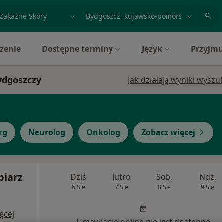
acja, badanie lub nazwisko
miasto lub dzielnica
zenie
Dostępne terminy
Język
Przyjmu
ydgoszczy
Jak działają wyniki wysz
rg
Neurolog
Onkolog
Zobacz więcej
biarz
Dziś
Jutro
Sob,
Ndz,
6 Sie
7 Sie
8 Sie
9 Sie
ęcej
Umawianie online nie jest dostępne