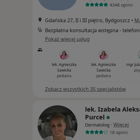
4348 opinii
Gdańska 27, II i III piętro, Bydgoszcz
•
M
Bezpłatna konsultacja wstępna - telefon
Pokaż więcej usług
lek. Agnieszka
lek. Agnieszka
mgr Jul
Sawicka
Sawicka
psy
pediatra
pediatra
Zobacz wszystkich 35 specjalistów
lek. Izabela Alek
Purcel
·
Więcej
Dermatolog
18 opinii