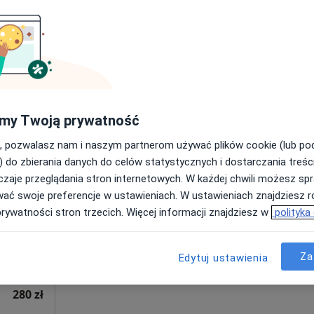
Poproś o wizytę
pa
280 zł
my Twoją prywatność
, pozwalasz nam i naszym partnerom używać plików cookie (lub p
wski
Dziś
Jutro
Sob,
Ndz,
) do zbierania danych do celów statystycznych i dostarczania treśc
6 Sie
7 Sie
8 Sie
9 Sie
zaje przeglądania stron internetowych. W każdej chwili możesz spr
ęcej
wać swoje preferencje w ustawieniach. W ustawieniach znajdziesz ró
prywatności stron trzecich. Więcej informacji znajdziesz w
polityka
Umawianie online nie jest dostępne
Poproś o wizytę
pa
Za
Edytuj ustawienia
280 zł