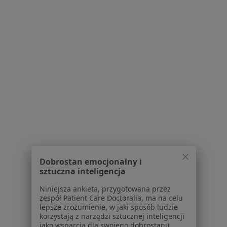
Bóle brzucha w Wieliczce
Więcej (14)
Więcej w kategorii: Schorzenia w Wieliczce
Strona Główna
Choroby
Choroby Układu Moczowego
Wieliczka
Zmień miasto
Zmień miasto
Serwis
Dobrostan emocjonalny i
sztuczna inteligencja
Regulamin
Polityka prywatności pacjentów
Niniejsza ankieta, przygotowana przez
Polityka prywatności profesjonalistów
zespół Patient Care Doctoralia, ma na celu
lepsze zrozumienie, w jaki sposób ludzie
Polityka prywatności dla profesjonalistów, których
korzystają z narzędzi sztucznej inteligencji
dane pozyskaliśmy samodzielnie
jako wsparcia dla swojego dobrostanu