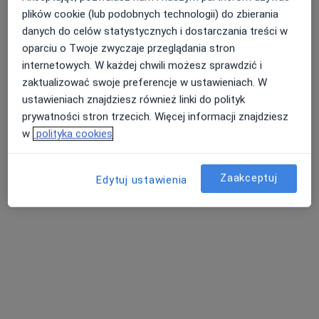
plików cookie (lub podobnych technologii) do zbierania
danych do celów statystycznych i dostarczania treści w
oparciu o Twoje zwyczaje przeglądania stron
internetowych. W każdej chwili możesz sprawdzić i
zaktualizować swoje preferencje w ustawieniach. W
Bezpieczne płatności
ustawieniach znajdziesz również linki do polityk
OSTEOPATIA Mateusz Głowa - Gabinety
prywatności stron trzecich. Więcej informacji znajdziesz
Fizjoterapii i Osteopatii
w
polityka cookies
·
Fizjoterapia, Rehabilitacja medyczna, Fizjoterapia dziecięca
Więcej
90 opinii
Zaakceptuj
Edytuj ustawienia
Bolesława Limanowskiego 1A/ 5, Wieliczka
•
Mapa
Konsultacja fizjoterapeutyczna
180 zł
Pokaż więcej usług
mgr Mateusz Głowa
mgr Patrycja
fizjoterapeuta
Stryszowska