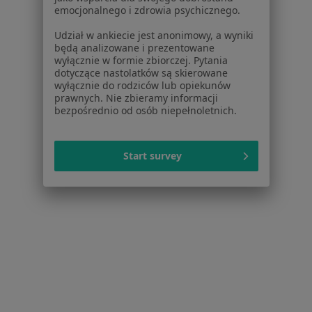
Polityka cookies
emocjonalnego i zdrowia psychicznego.
Jak działają wyniki wyszukiwania
Udział w ankiecie jest anonimowy, a wyniki
Dostępność
będą analizowane i prezentowane
O nas
wyłącznie w formie zbiorczej. Pytania
dotyczące nastolatków są skierowane
Praca
Rekrutujemy!
wyłącznie do rodziców lub opiekunów
Partnerzy
prawnych. Nie zbieramy informacji
Centrum prasowe
bezpośrednio od osób niepełnoletnich.
Kontakt
Dla pacjentów
Start survey
Lekarze
Placówki medyczne
Pytania i odpowiedzi
Usługi i zabiegi
Choroby
Pomoc
Aplikacje mobilne
Blog dla pacjentów