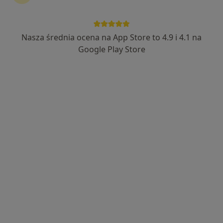
Nasza średnia ocena na App Store to 4.9 i 4.1 na
Google Play Store
Bezpieczne płatności
mgr Mateusz Głowa
·
Więcej
Fizjoterapeuta, Osteopata
85 opinii
Bolesława Limanowskiego 1A/ 5, Wieliczka
•
Mapa
OSTEOPATIA Mateusz Głowa - Gabinety Fizjoterapii i Osteopatii
Konsultacja fizjoterapeutyczna
240 zł
Specjalista nie oferuje umawiania online pod tym adresem.
Poproś o wizytę