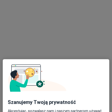
lek. Paweł Kornelak
·
Więcej
Urolog
267 opinii
Narutowicza 2, Wieliczka
•
Mapa
Specjalistyczne Gabinety Medyczne Hamerski & Inglot
Konsultacja urologiczna
300 zł
Specjalista nie oferuje umawiania online pod tym adresem.
Poproś o wizytę
Szanujemy Twoją prywatność
Akceptując, pozwalasz nam i naszym partnerom używać