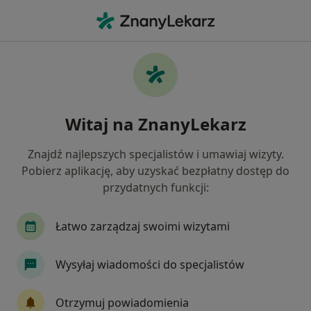
Me
Choroby Układu Moczowego • Wieliczka, małopolskie
Filtry
• 1
Ubezpieczenie
Map
Choroby układu moczowego specjaliści w
Witaj na ZnanyLekarz
Wieliczce
Jak działają wyniki wyszukiwania
Znajdź najlepszych specjalistów i umawiaj wizyty.
Pobierz aplikację, aby uzyskać bezpłatny dostęp do
przydatnych funkcji:
Jakiego specjalisty szukasz?
Fizjoterapeuta
Urolog
Internista
Chi
Łatwo zarządzaj swoimi wizytami
Wysyłaj wiadomości do specjalistów
Otrzymuj powiadomienia