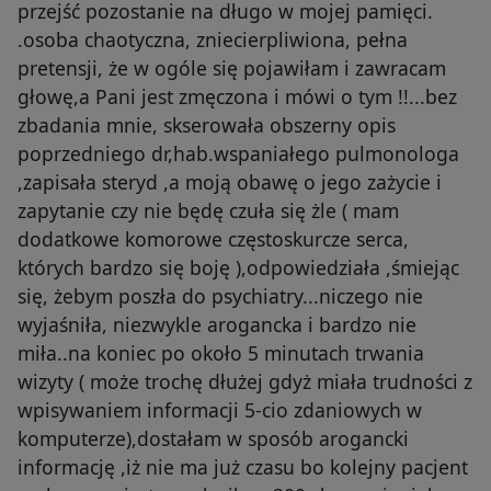
przejść pozostanie na długo w mojej pamięci.
.osoba chaotyczna, zniecierpliwiona, pełna
pretensji, że w ogóle się pojawiłam i zawracam
głowę,a Pani jest zmęczona i mówi o tym !!...bez
zbadania mnie, skserowała obszerny opis
poprzedniego dr,hab.wspaniałego pulmonologa
,zapisała steryd ,a moją obawę o jego zażycie i
zapytanie czy nie będę czuła się żle ( mam
dodatkowe komorowe częstoskurcze serca,
których bardzo się boję ),odpowiedziała ,śmiejąc
się, żebym poszła do psychiatry...niczego nie
wyjaśniła, niezwykle arogancka i bardzo nie
miła..na koniec po około 5 minutach trwania
wizyty ( może trochę dłużej gdyż miała trudności z
wpisywaniem informacji 5-cio zdaniowych w
komputerze),dostałam w sposób arogancki
informację ,iż nie ma już czasu bo kolejny pacjent