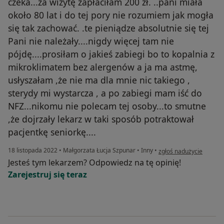
czeka...za wizytę zapłaciłam 200 zł. ..pani miała
około 80 lat i do tej pory nie rozumiem jak mogła
się tak zachować. .te pieniądze absolutnie się tej
Pani nie należały....nigdy więcej tam nie
pójdę....prosiłam o jakieś zabiegi bo to kopalnia z
mikroklimatem bez alergenów a ja ma astmę,
usłyszałam ,że nie ma dla mnie nic takiego ,
sterydy mi wystarcza , a po zabiegi mam iść do
NFZ...nikomu nie polecam tej osoby...to smutne
,że dojrzały lekarz w taki sposób potraktował
pacjentkę seniorkę....
w opinii użytkownika Pa
18 listopada 2022
•
Małgorzata Łucja Szpunar
•
Inny
•
zgłoś nadużycie
Jesteś tym lekarzem? Odpowiedz na tę opinię!
Zarejestruj się teraz