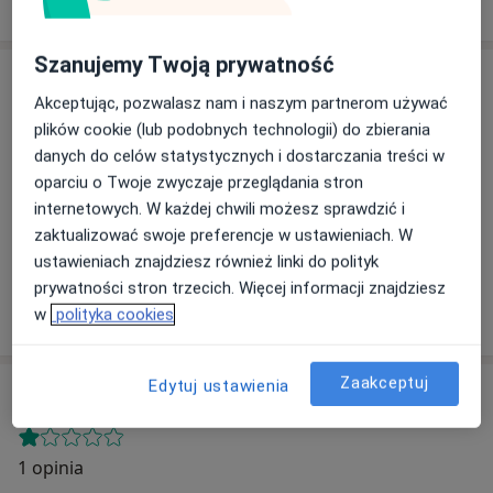
Szanujemy Twoją prywatność
Adres
Akceptując, pozwalasz nam i naszym partnerom używać
plików cookie (lub podobnych technologii) do zbierania
danych do celów statystycznych i dostarczania treści w
Powiększ mapę
oparciu o Twoje zwyczaje przeglądania stron
internetowych. W każdej chwili możesz sprawdzić i
zaktualizować swoje preferencje w ustawieniach. W
Kopalnia Soli Wieliczka Podziemny Ośrodek
ustawieniach znajdziesz również linki do polityk
Rehabilitacyjno-Leczniczy
prywatności stron trzecich. Więcej informacji znajdziesz
Kingi 6, 32-020 Wieliczka
w
polityka cookies
Zaakceptuj
Edytuj ustawienia
Opinie o specjalistach (1)
1 opinia