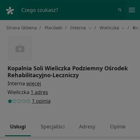
Me
Czego szukasz?
Strona Główna
Placówki
Interna
Wieliczka
Kop
Zmień miasto
Zmień mi
Kopalnia Soli Wieliczka Podziemny Ośrodek
Rehabilitacyjno-Leczniczy
Interna
więcej
Wieliczka
1 adres
1 opinia
Usługi
Specjaliści
Adresy
Opinie