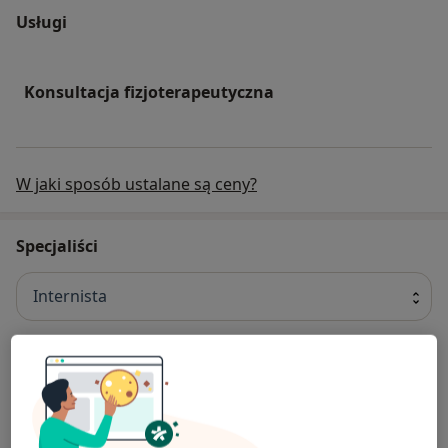
Usługi
Konsultacja fizjoterapeutyczna
W jaki sposób ustalane są ceny?
Specjaliści
Internista
dr n. med. Aleksandra Kamenczak
Internista, Lekarz medycyny pracy
7 opinii