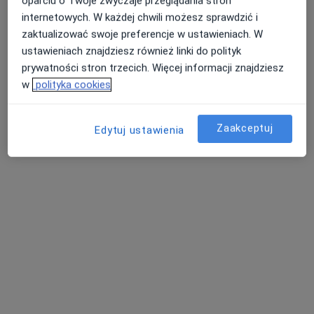
oparciu o Twoje zwyczaje przeglądania stron
internetowych. W każdej chwili możesz sprawdzić i
zaktualizować swoje preferencje w ustawieniach. W
ustawieniach znajdziesz również linki do polityk
prywatności stron trzecich. Więcej informacji znajdziesz
w
polityka cookies
lek. Marcin Rowiński
·
Więcej
Ortopeda
Zaakceptuj
Edytuj ustawienia
17 opinii
Antoniego Kaźmierczaka 19, Kościan
•
Mapa
Rmedic Gabinety Lekarskie
Iniekcje dostawowe
Brak ceny
Specjalista nie oferuje umawiania online pod tym adresem.
Poproś o wizytę