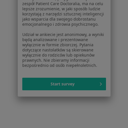
zespół Patient Care Doctoralia, ma na celu
Polityka cookies
lepsze zrozumienie, w jaki sposób ludzie
Jak działają wyniki wyszukiwania
korzystają z narzędzi sztucznej inteligencji
Dostępność
jako wsparcia dla swojego dobrostanu
emocjonalnego i zdrowia psychicznego.
O nas
Praca
Rekrutujemy!
Udział w ankiecie jest anonimowy, a wyniki
Partnerzy
będą analizowane i prezentowane
wyłącznie w formie zbiorczej. Pytania
Centrum prasowe
dotyczące nastolatków są skierowane
Kontakt
wyłącznie do rodziców lub opiekunów
prawnych. Nie zbieramy informacji
Dla pacjentów
bezpośrednio od osób niepełnoletnich.
Lekarze
Placówki medyczne
Start survey
Pytania i odpowiedzi
Usługi i zabiegi
Choroby
Pomoc
Aplikacje mobilne
Blog dla pacjentów