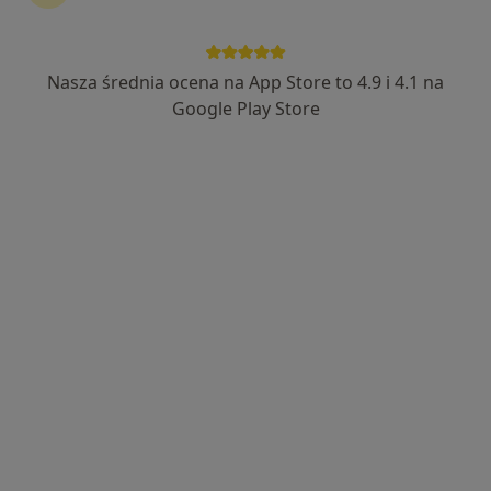
Nasza średnia ocena na App Store to 4.9 i 4.1 na
lek. Jakub Jakubowski
Google Play Store
·
Więcej
Ortopeda
187 opinii
Adres
Online
Sobieskiego 1, Leszno
•
Mapa
Specjalistyczna Praktyka lekarska Jakub Jakubowski.
Konsultacja ortopedyczna
od 350 zł
Specjalista nie oferuje umawiania online pod tym adresem.
Poproś o wizytę