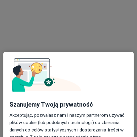
mgr Dominika Brzeżańska
·
Więcej
Fizjoterapeuta
20 opinii
Holenderska 34, Leszno
•
Mapa
Gabinet fizjoterapii i terapii uroginekologicznej. Dominika Brzeżańska
Konsultacja fizjoterapeutyczna
160 zł
Specjalista nie oferuje umawiania online pod tym adresem.
Szanujemy Twoją prywatność
Poproś o wizytę
Akceptując, pozwalasz nam i naszym partnerom używać
plików cookie (lub podobnych technologii) do zbierania
danych do celów statystycznych i dostarczania treści w