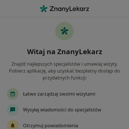
Me
Choroby Stawu Biodrowego • Kościan, wielkopolskie
Filtry
• 1
Ubezpieczenie
Map
Choroby stawu biodrowego specjaliści w
Witaj na ZnanyLekarz
Kościanie
Jak działają wyniki wyszukiwania
Znajdź najlepszych specjalistów i umawiaj wizyty.
Pobierz aplikację, aby uzyskać bezpłatny dostęp do
przydatnych funkcji:
Jakiego specjalisty szukasz?
Ortopeda
Fizjoterapeuta
Chirurg
De
Łatwo zarządzaj swoimi wizytami
Wysyłaj wiadomości do specjalistów
Otrzymuj powiadomienia