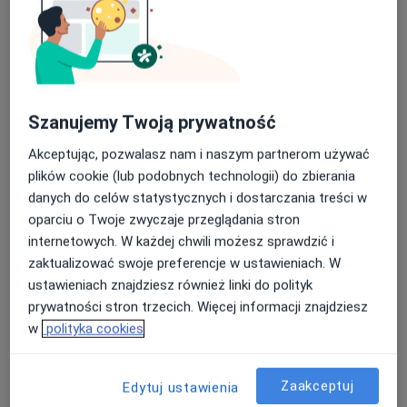
Szanujemy Twoją prywatność
Bezpieczne płatności
Akceptując, pozwalasz nam i naszym partnerom używać
mgr Maciej Jasiński
plików cookie (lub podobnych technologii) do zbierania
danych do celów statystycznych i dostarczania treści w
·
Więcej
Fizjoterapeuta
oparciu o Twoje zwyczaje przeglądania stron
211 opinii
internetowych. W każdej chwili możesz sprawdzić i
Adres
Online
zaktualizować swoje preferencje w ustawieniach. W
ustawieniach znajdziesz również linki do polityk
prywatności stron trzecich. Więcej informacji znajdziesz
Kosynierów 40A, Sosnowiec
•
Mapa
w
polityka cookies
Fizjoholis Fizjoterapia Osteopatia Trening
Konsultacja fizjoterapeutyczna
200 zł
Zaakceptuj
Edytuj ustawienia
Specjalista nie oferuje umawiania online pod tym adresem.