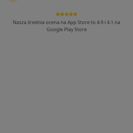
Nasza średnia ocena na App Store to 4.9 i 4.1 na
Google Play Store
Bezpieczne płatności
mgr Urszula Ułamek
·
Więcej
Fizjoterapeuta
29 opinii
Porcelanowa 23 bud. S, Katowice
•
Mapa
OdnovaClinic - Centrum Kompleksowej Fizjoterapii i Rehabilitacji
Konsultacja fizjoterapeutyczna
220 zł
Specjalista nie oferuje umawiania online pod tym adresem.
Poproś o wizytę