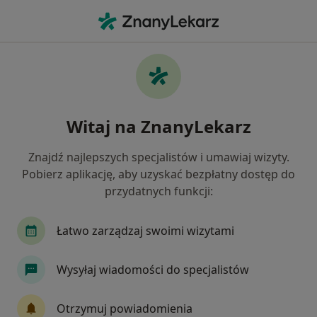
Me
Choroby Narządów Ruchu • Sosnowiec, śląskie
Filtry
• 1
Ubezpieczenie
Map
Choroby narządów ruchu specjaliści w
Witaj na ZnanyLekarz
Sosnowcu
Jak działają wyniki wyszukiwania
Znajdź najlepszych specjalistów i umawiaj wizyty.
Pobierz aplikację, aby uzyskać bezpłatny dostęp do
przydatnych funkcji:
Jakiego specjalisty szukasz?
Fizjoterapeuta
Ortopeda
Chirurg
Ne
Łatwo zarządzaj swoimi wizytami
Wysyłaj wiadomości do specjalistów
Otrzymuj powiadomienia