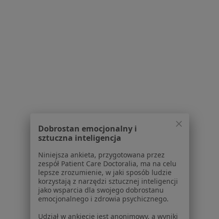
1
2
3
4
Powiązane wyszukiwania
W pobliżu Sosnowca
Choroby narządów ruchu w Katowicach
Choroby narządów ruchu w Gliwicach
Choroby narządów ruchu w Chorzowie
Dobrostan emocjonalny i
Choroby narządów ruchu w Zabrzu
sztuczna inteligencja
Choroby narządów ruchu w Mikołowie
Niniejsza ankieta, przygotowana przez
zespół Patient Care Doctoralia, ma na celu
Więcej (14)
lepsze zrozumienie, w jaki sposób ludzie
Więcej w kategorii: W pobliżu Sosnowca
korzystają z narzędzi sztucznej inteligencji
jako wsparcia dla swojego dobrostanu
Schorzenia w Sosnowcu
emocjonalnego i zdrowia psychicznego.
Nadciśnienie tętnicze w Sosnowcu
Udział w ankiecie jest anonimowy, a wyniki