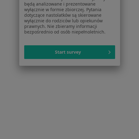
będą analizowane i prezentowane
Niewydolność serca w Sosnowcu
wyłącznie w formie zbiorczej. Pytania
dotyczące nastolatków są skierowane
Zaburzenia rytmu serca w Sosnowcu
wyłącznie do rodziców lub opiekunów
prawnych. Nie zbieramy informacji
Choroba niedokrwienna serca w Sosnowcu
bezpośrednio od osób niepełnoletnich.
Choroba wieńcowa w Sosnowcu
Więcej (15)
Start survey
Więcej w kategorii: Schorzenia w Sosnowcu
Strona Główna
Choroby
Choroby Narządów Ruchu
Zmień 
Sosnowiec
Zmień miasto
Serwis