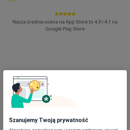
Nasza średnia ocena na App Store to 4.9 i 4.1 na
lek. Aneta Łopąg
Google Play Store
·
Więcej
Endokrynolog, Internista
143 opinie
29 Listopada 9 piętro II,, Skawina
•
Mapa
Centrum Medyczne Emmedica
Konsultacja endokrynologiczna
200 zł
Specjalista nie oferuje umawiania online pod tym adresem.
Poproś o wizytę
Szanujemy Twoją prywatność