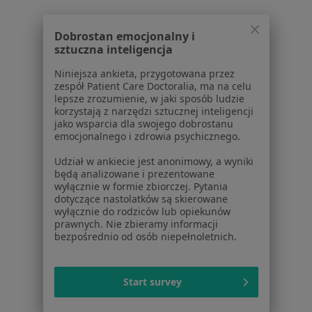
Placówki medyczne
Pytania i odpowiedzi
Dobrostan emocjonalny i
Usługi i zabiegi
sztuczna inteligencja
Choroby
Niniejsza ankieta, przygotowana przez
Pomoc
zespół Patient Care Doctoralia, ma na celu
Aplikacje mobilne
lepsze zrozumienie, w jaki sposób ludzie
korzystają z narzędzi sztucznej inteligencji
Blog dla pacjentów
jako wsparcia dla swojego dobrostanu
emocjonalnego i zdrowia psychicznego.
Dla profesjonalistów
Udział w ankiecie jest anonimowy, a wyniki
Cennik
będą analizowane i prezentowane
Dla lekarzy
wyłącznie w formie zbiorczej. Pytania
Dla placówek medycznych
dotyczące nastolatków są skierowane
wyłącznie do rodziców lub opiekunów
Noa Notes
nowość
prawnych. Nie zbieramy informacji
Baza wiedzy
bezpośrednio od osób niepełnoletnich.
Centrum Pomocy dla Specjalisty
Kontakt
Start survey
ZnanyLekarz - Strona główna