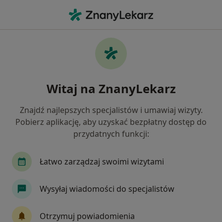
Me
Choroby Metaboliczne • Skawina, małopolskie
Filtry
• 1
Ubezpieczenie
Map
Choroby metaboliczne specjaliści w
Witaj na ZnanyLekarz
Skawinie
Jak działają wyniki wyszukiwania
Znajdź najlepszych specjalistów i umawiaj wizyty.
Pobierz aplikację, aby uzyskać bezpłatny dostęp do
przydatnych funkcji:
Jakiego specjalisty szukasz?
Endokrynolog
Internista
Kardiolog
D
Łatwo zarządzaj swoimi wizytami
Wysyłaj wiadomości do specjalistów
Otrzymuj powiadomienia