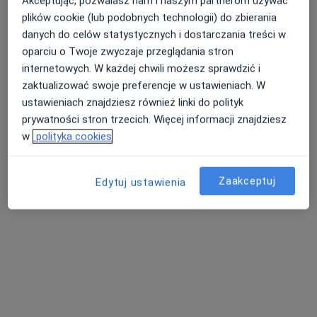
Akceptując, pozwalasz nam i naszym partnerom używać
plików cookie (lub podobnych technologii) do zbierania
danych do celów statystycznych i dostarczania treści w
oparciu o Twoje zwyczaje przeglądania stron
dr n. med. Katarzyna Ożga-Piszczek
internetowych. W każdej chwili możesz sprawdzić i
·
Więcej
Endokrynolog, Androlog
zaktualizować swoje preferencje w ustawieniach. W
481 opinii
ustawieniach znajdziesz również linki do polityk
prywatności stron trzecich. Więcej informacji znajdziesz
Adres
Online 1
Online 2
w
polityka cookies
29 Listopada 10, Skawina
•
Mapa
Zaakceptuj
Edytuj ustawienia
Dr n. med. Katarzyna Ożga-Piszczek - gabinet lekarski
Konsultacja endokrynologiczna
270 zł
Specjalista nie oferuje umawiania online pod tym adresem.
Poproś o wizytę