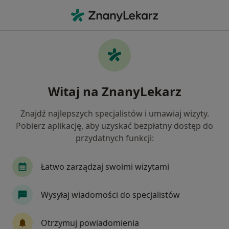
Me
Choroby Jamy Ustnej • Myślenice, małopolskie
Filtry
• 1
Ubezpieczenie
Map
Choroby jamy ustnej specjaliści w
Witaj na ZnanyLekarz
Myślenicach
Jak działają wyniki wyszukiwania
Znajdź najlepszych specjalistów i umawiaj wizyty.
Pobierz aplikację, aby uzyskać bezpłatny dostęp do
przydatnych funkcji:
Jakiego specjalisty szukasz?
Stomatolog
Protetyk stomatologiczny
Ch
Łatwo zarządzaj swoimi wizytami
Wysyłaj wiadomości do specjalistów
Otrzymuj powiadomienia