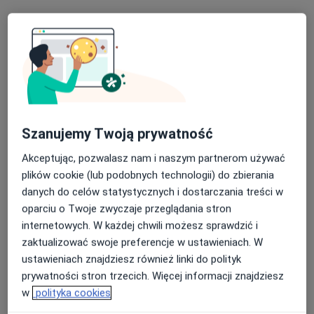
Centrum Medyczne Emmedica
·
Więcej
Pulmonologia, Chirurgia, Kardiologia
Szanujemy Twoją prywatność
1037 opinii
Akceptując, pozwalasz nam i naszym partnerom używać
29 Listopada 9 piętro II,, Skawina
•
Mapa
plików cookie (lub podobnych technologii) do zbierania
danych do celów statystycznych i dostarczania treści w
Konsultacja endokrynologiczna
200 zł
oparciu o Twoje zwyczaje przeglądania stron
Pokaż więcej usług
internetowych. W każdej chwili możesz sprawdzić i
zaktualizować swoje preferencje w ustawieniach. W
ustawieniach znajdziesz również linki do polityk
lek. Maja Pawelec
lek. Karol Tomczyk
dr n. med. Maciej
prywatności stron trzecich. Więcej informacji znajdziesz
kardiolog
ortopeda
Kowalewski
w
polityka cookies
chirurg