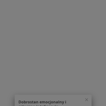
Choroby Jamy Ustnej Specjaliści W Myślenicach
Serwis
Regulamin
Polityka prywatności pacjentów
Polityka prywatności profesjonalistów
Polityka prywatności dla profesjonalistów, których
dane pozyskaliśmy samodzielnie
Polityka cookies
Jak działają wyniki wyszukiwania
Dostępność
O nas
Dobrostan emocjonalny i