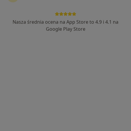
Nasza średnia ocena na App Store to 4.9 i 4.1 na
lek. dent. Robert Czerner
Google Play Store
·
Więcej
Stomatolog, Protetyk stomatologiczny
4 opinie
Adres 1
Adres 2
Słoneczna 9, Czechówka
•
Mapa
MedicalDent
Konsultacja protetyczna
250 zł
Specjalista nie oferuje umawiania online pod tym adresem.
Poproś o wizytę