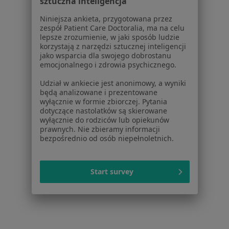
sztuczna inteligencja
Praca
Rekrutujemy!
Partnerzy
Niniejsza ankieta, przygotowana przez
Centrum prasowe
zespół Patient Care Doctoralia, ma na celu
lepsze zrozumienie, w jaki sposób ludzie
Kontakt
korzystają z narzędzi sztucznej inteligencji
jako wsparcia dla swojego dobrostanu
Dla pacjentów
emocjonalnego i zdrowia psychicznego.
Lekarze
Udział w ankiecie jest anonimowy, a wyniki
Placówki medyczne
będą analizowane i prezentowane
Pytania i odpowiedzi
wyłącznie w formie zbiorczej. Pytania
dotyczące nastolatków są skierowane
Usługi i zabiegi
wyłącznie do rodziców lub opiekunów
Choroby
prawnych. Nie zbieramy informacji
Pomoc
bezpośrednio od osób niepełnoletnich.
Aplikacje mobilne
Blog dla pacjentów
Start survey
Dla profesjonalistów
Cennik
Dla lekarzy
Dla placówek medycznych