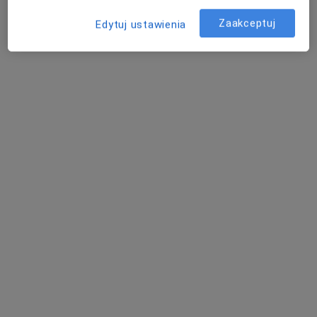
Zobacz wszystkich 18 specjalistów
Zaakceptuj
Edytuj ustawienia
Brak dostępnych specjalistów z wolnymi terminami w tym centrum medycznym.
Pokaż profil
MedicalDent
·
Ortodoncja, Chirurgia stomatologiczna, Stomatologia
Więcej
125 opinii
Słoneczna 9, Czechówka
•
Mapa