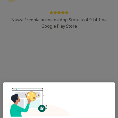
Nasza średnia ocena na App Store to 4.9 i 4.1 na
prof. dr hab. n. med. Józef Krzysiek
Google Play Store
·
Więcej
Endokrynolog, Ginekolog
89 opinii
Gen. Jarosława Dąbrowskiego 4, Oświęcim
•
Mapa
Instytut Zdrowia dr Boczarska-Jedynak / Klinika Medycyny Estetycznej i Przeciwstarzeniowej
Konsultacja endokrynologiczna
350 zł
Specjalista nie oferuje umawiania online pod tym adresem.
Poproś o wizytę