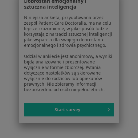
Dobrostan emocjonalny i
Lekarze
sztuczna inteligencja
Placówki medyczne
Niniejsza ankieta, przygotowana przez
Pytania i odpowiedzi
zespół Patient Care Doctoralia, ma na celu
Usługi i zabiegi
lepsze zrozumienie, w jaki sposób ludzie
korzystają z narzędzi sztucznej inteligencji
Choroby
jako wsparcia dla swojego dobrostanu
Pomoc
emocjonalnego i zdrowia psychicznego.
Aplikacje mobilne
Udział w ankiecie jest anonimowy, a wyniki
Blog dla pacjentów
będą analizowane i prezentowane
wyłącznie w formie zbiorczej. Pytania
Dla profesjonalistów
dotyczące nastolatków są skierowane
wyłącznie do rodziców lub opiekunów
Cennik
prawnych. Nie zbieramy informacji
Dla lekarzy
bezpośrednio od osób niepełnoletnich.
Dla placówek medycznych
Noa Notes
nowość
Baza wiedzy
Start survey
Centrum Pomocy dla Specjalisty
Kontakt
ZnanyLekarz - Strona główna