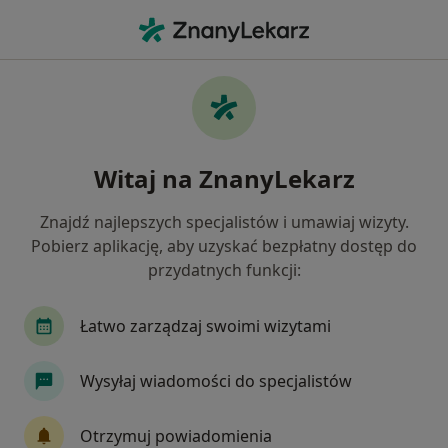
Me
Choroby Ginekologiczne • Oświęcim, małopolskie
Filtry
• 1
Mapa
Choroby ginekologiczne specjaliści w
Witaj na ZnanyLekarz
Oświęcimiu
Jak działają wyniki wyszukiwania
Znajdź najlepszych specjalistów i umawiaj wizyty.
Pobierz aplikację, aby uzyskać bezpłatny dostęp do
przydatnych funkcji:
Jakiego specjalisty szukasz?
Ginekolog
Dermatolog
Endokrynolog
Łatwo zarządzaj swoimi wizytami
Wysyłaj wiadomości do specjalistów
Otrzymuj powiadomienia