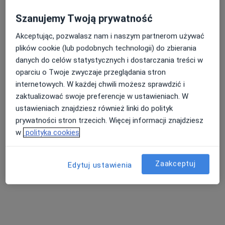
Szanujemy Twoją prywatność
Akceptując, pozwalasz nam i naszym partnerom używać
Instytut Zdrowia dr Boczarska-Jedynak /
plików cookie (lub podobnych technologii) do zbierania
Klinika Medycyny Estetycznej i
danych do celów statystycznych i dostarczania treści w
Przeciwstarzeniowej
oparciu o Twoje zwyczaje przeglądania stron
internetowych. W każdej chwili możesz sprawdzić i
·
Więcej
Neurologia, Neurochirurgia, Medycyna estetyczna
zaktualizować swoje preferencje w ustawieniach. W
273 opinie
ustawieniach znajdziesz również linki do polityk
Gen. Jarosława Dąbrowskiego 4, Oświęcim
•
Mapa
prywatności stron trzecich. Więcej informacji znajdziesz
Konsultacja fizjoterapeutyczna
200 zł
w
polityka cookies
Pokaż więcej usług
Zaakceptuj
Edytuj ustawienia
lek. Aleksandra
lek. Patrycja
lek. Korneliusz Wójcik
Hoffmann-Cywińska
Włodarczyk
chirurg plastyczny
dermatolog
neurolog