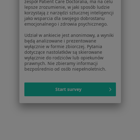
zespół Patient Care Doctoralia, ma na celu
Choroby ginekologiczne w Dąbrowie Górniczej
lepsze zrozumienie, w jaki sposób ludzie
korzystają z narzędzi sztucznej inteligencji
Więcej (14)
jako wsparcia dla swojego dobrostanu
Więcej w kategorii: W pobliżu Rudy Śląskiej
emocjonalnego i zdrowia psychicznego.
Udział w ankiecie jest anonimowy, a wyniki
Schorzenia w Rudzie Śląskiej
będą analizowane i prezentowane
Zaburzenia miesiączkowania w Rudzie Śląskiej
wyłącznie w formie zbiorczej. Pytania
dotyczące nastolatków są skierowane
Endometrioza w Rudzie Śląskiej
wyłącznie do rodziców lub opiekunów
prawnych. Nie zbieramy informacji
Mięśniaki macicy w Rudzie Śląskiej
bezpośrednio od osób niepełnoletnich.
Patologia ciąży w Rudzie Śląskiej
Start survey
Bolesne miesiączkowanie w Rudzie Śląskiej
Więcej (15)
Więcej w kategorii: Schorzenia w Rudzie Śląsk
Choroby Ginekologiczne Specjaliści W Rudzie Śląskiej