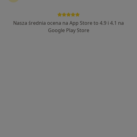
Nasza średnia ocena na App Store to 4.9 i 4.1 na
lek. Maciej Hartleb
Google Play Store
·
Więcej
Ginekolog
519 opinii
Racławicka 20A, Chorzów
•
Mapa
BetaMed S.A.
Konsultacja ginekologiczna
300 zł
Specjalista nie oferuje umawiania online pod tym adresem.
Poproś o wizytę