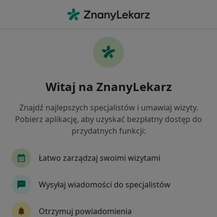
Me
Choroby Ginekologiczne • Ruda Śląska, śląskie
Filtry
• 1
Ubezpieczenie
Map
Choroby ginekologiczne specjaliści w Rudzie
Witaj na ZnanyLekarz
Śląskiej
Jak działają wyniki wyszukiwania
Znajdź najlepszych specjalistów i umawiaj wizyty.
Pobierz aplikację, aby uzyskać bezpłatny dostęp do
przydatnych funkcji:
Jakiego specjalisty szukasz?
Ginekolog
Lekarz wykonujący zabiegi medycyn
Łatwo zarządzaj swoimi wizytami
Wysyłaj wiadomości do specjalistów
Otrzymuj powiadomienia