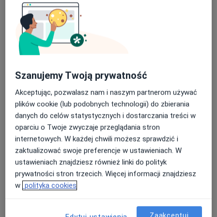
Szanujemy Twoją prywatność
Bezpieczne płatności
lek. Daria Wójtowicz
Akceptując, pozwalasz nam i naszym partnerom używać
plików cookie (lub podobnych technologii) do zbierania
·
Ginekolog, Lekarz wykonujący zabiegi medycyny estetycznej
danych do celów statystycznych i dostarczania treści w
Więcej
oparciu o Twoje zwyczaje przeglądania stron
115 opinii
internetowych. W każdej chwili możesz sprawdzić i
Aleja Powstań Śląskich 34, Ruda Śląska
•
Mapa
zaktualizować swoje preferencje w ustawieniach. W
Centrum Leczenia Endometriozy i Chorób Przewlekłych im. K. Wójtowicza
ustawieniach znajdziesz również linki do polityk
Badania bakteriologiczne
150 zł
prywatności stron trzecich. Więcej informacji znajdziesz
w
polityka cookies
Specjalista nie oferuje umawiania online pod tym adresem.
Poproś o wizytę
Zaakceptuj
Edytuj ustawienia