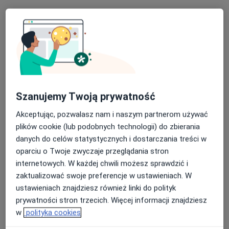
Specjalista nie oferuje umawiania online pod tym adresem.
Poproś o wizytę
Szanujemy Twoją prywatność
Akceptując, pozwalasz nam i naszym partnerom używać
plików cookie (lub podobnych technologii) do zbierania
danych do celów statystycznych i dostarczania treści w
oparciu o Twoje zwyczaje przeglądania stron
lek. Tomasz Cichoń
internetowych. W każdej chwili możesz sprawdzić i
·
Więcej
W trakcie specjalizacji (Ginekolog)
zaktualizować swoje preferencje w ustawieniach. W
211 opinii
ustawieniach znajdziesz również linki do polityk
Bogusławskiego 5, Jaworzno
•
Mapa
prywatności stron trzecich. Więcej informacji znajdziesz
Delmed Clinic
w
polityka cookies
Konsultacja ginekologiczna
300 zł