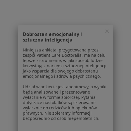
W pobliżu Jaworzna
Choroby ginekologiczne w Krakowie
Choroby ginekologiczne w Katowicach
Choroby ginekologiczne w Gliwicach
Dobrostan emocjonalny i
sztuczna inteligencja
Choroby ginekologiczne w Bielsku-Białej
Niniejsza ankieta, przygotowana przez
Choroby ginekologiczne w Sosnowcu
zespół Patient Care Doctoralia, ma na celu
lepsze zrozumienie, w jaki sposób ludzie
Więcej (14)
korzystają z narzędzi sztucznej inteligencji
jako wsparcia dla swojego dobrostanu
Więcej w kategorii: W pobliżu Jaworzna
emocjonalnego i zdrowia psychicznego.
Schorzenia w Jaworznie
Udział w ankiecie jest anonimowy, a wyniki
będą analizowane i prezentowane
Zaburzenia miesiączkowania w Jaworznie
wyłącznie w formie zbiorczej. Pytania
dotyczące nastolatków są skierowane
Zespół policystycznych jajników (PCOS / PMOS) w
wyłącznie do rodziców lub opiekunów
Jaworznie
prawnych. Nie zbieramy informacji
bezpośrednio od osób niepełnoletnich.
Mięśniaki macicy w Jaworznie