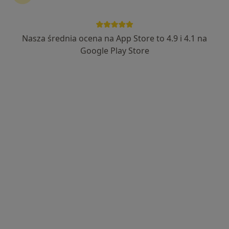
Nasza średnia ocena na App Store to 4.9 i 4.1 na
lek. Monika Sosna
Google Play Store
W trakcie specjalizacji (Ginekolog), Lekarz wykonujący zabiegi
·
Więcej
medycyny estetycznej
6 opinii
Adres
Online
Jana Matejki 4, Jaworzno
•
Mapa
EsterClinic
Konsultacja ginekologiczna
350 zł
Specjalista nie oferuje umawiania online pod tym adresem.
Poproś o wizytę