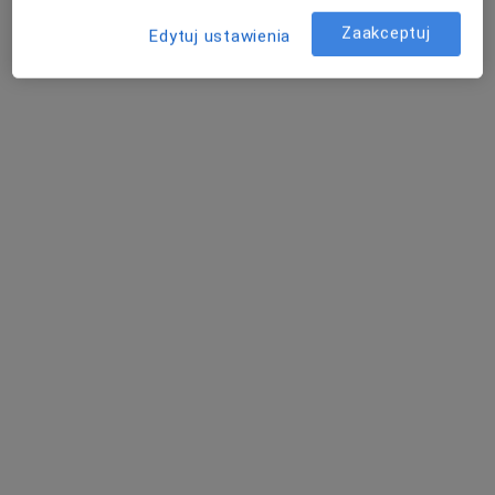
Specjalista nie oferuje umawiania online pod tym adresem.
Zaakceptuj
Edytuj ustawienia
Poproś o wizytę
lek. Bartosz Dworecki
·
Więcej
Ginekolog
254 opinie
Adres 1
Adres 2
Adres 3
Nadbrzeżna 12, Jaworzno
•
Mapa