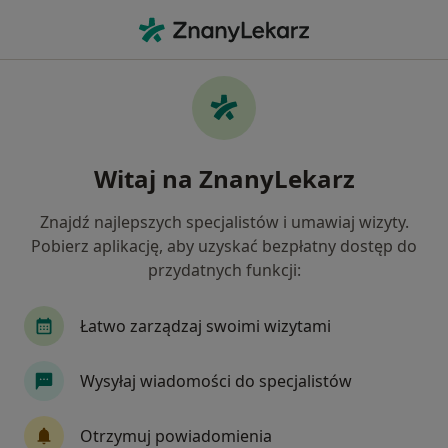
Me
Choroby Ginekologiczne • Jaworzno, śląskie
Filtry
• 1
Ubezpieczenie
Map
Choroby ginekologiczne specjaliści w
Witaj na ZnanyLekarz
Jaworznie
Jak działają wyniki wyszukiwania
Znajdź najlepszych specjalistów i umawiaj wizyty.
Pobierz aplikację, aby uzyskać bezpłatny dostęp do
przydatnych funkcji:
Jakiego specjalisty szukasz?
Ginekolog
Internista
Pediatra
Derma
Łatwo zarządzaj swoimi wizytami
Wysyłaj wiadomości do specjalistów
Otrzymuj powiadomienia