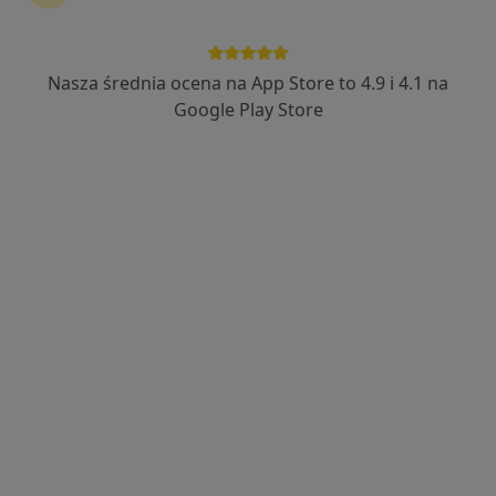
Nasza średnia ocena na App Store to 4.9 i 4.1 na
Google Play Store
Bezpieczne płatności
dr n. med. Maria Kościuszko
·
Więcej
Endokrynolog, Diabetolog, Internista
64 opinie
Adres
Online
Warszawska 52 lok 1, Białystok
•
Mapa
Art Medica & Inter Clinic Białystok
Konsultacja endokrynologiczna (kolejna wizyta)
250 zł
Specjalista nie oferuje umawiania online pod tym adresem.
Poproś o wizytę