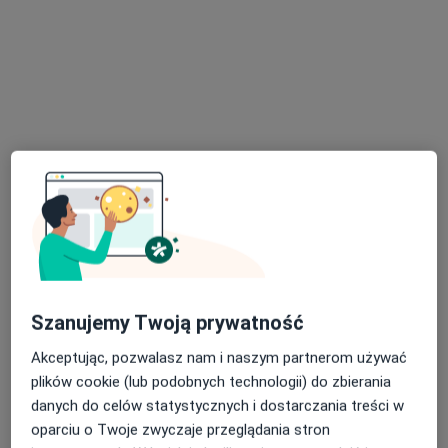
Poproś o wizytę
Emilia Szewczul
Endokrynolog
25 opinii
Szanujemy Twoją prywatność
Adres 1
Adres 2
Akceptując, pozwalasz nam i naszym partnerom używać
plików cookie (lub podobnych technologii) do zbierania
Towarowa 3, Białystok
•
Mapa
danych do celów statystycznych i dostarczania treści w
Centrum Pediatrii Białystok / Centrum Medyczne Pułaskiego
oparciu o Twoje zwyczaje przeglądania stron
Konsultacja endokrynologiczna
280 zł