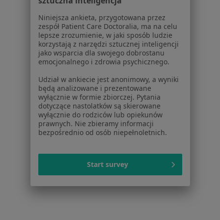
sztuczna inteligencja
Poproś o wizytę
Niniejsza ankieta, przygotowana przez
zespół Patient Care Doctoralia, ma na celu
lepsze zrozumienie, w jaki sposób ludzie
korzystają z narzędzi sztucznej inteligencji
1
2
jako wsparcia dla swojego dobrostanu
emocjonalnego i zdrowia psychicznego.
Powiązane wyszukiwania
Udział w ankiecie jest anonimowy, a wyniki
W pobliżu Białegostoku
będą analizowane i prezentowane
wyłącznie w formie zbiorczej. Pytania
Choroby endokrynologiczne w Bielsku Podlaskim
dotyczące nastolatków są skierowane
wyłącznie do rodziców lub opiekunów
Choroby endokrynologiczne w Łapach
prawnych. Nie zbieramy informacji
bezpośrednio od osób niepełnoletnich.
Choroby endokrynologiczne w Grabówce
Schorzenia w Białymstoku
Start survey
Nadciśnienie tętnicze w Białymstoku
Cukrzyca w Białymstoku
Choroby układu oddechowego w Białymstoku