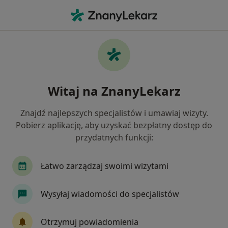
Me
Choroby Endokrynologiczne • Białystok, podlaskie
Filtry
• 1
Ubezpieczenie
Map
Choroby endokrynologiczne specjaliści w
Witaj na ZnanyLekarz
Białymstoku
Jak działają wyniki wyszukiwania
Znajdź najlepszych specjalistów i umawiaj wizyty.
Pobierz aplikację, aby uzyskać bezpłatny dostęp do
przydatnych funkcji:
Jakiego specjalisty szukasz?
Endokrynolog
Diabetolog
Chirurg
In
Łatwo zarządzaj swoimi wizytami
Wysyłaj wiadomości do specjalistów
Otrzymuj powiadomienia