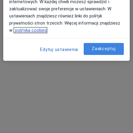
internetowych. W każdej chwili możesz sprawdzić i
Specjalista nie oferuje umawiania online pod tym adresem.
zaktualizować swoje preferencje w ustawieniach. W
ustawieniach znajdziesz również linki do polityk
Poproś o wizytę
prywatności stron trzecich. Więcej informacji znajdziesz
w
polityka cookies
Zaakceptuj
Edytuj ustawienia
dr n. med. Małgorzata Jacewicz-Święcka
·
Więcej
Endokrynolog, Diabetolog
27 opinii
Warszawska 14/Lok 2b, Białystok
•
Mapa
Warszawska 14 Prywatne Centrum Medyczne Białystok
Konsultacja diabetologiczna
300 zł