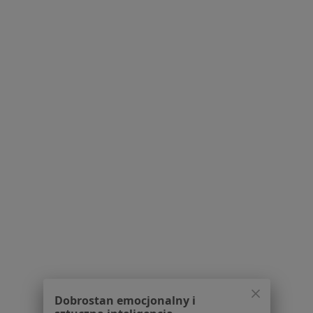
dr n. med. Mariusz Święc
·
Więcej
Ginekolog
48 opinii
Adres 1
Adres 2
Adres 3
Adres 4
Zamenhofa 19, Białystok
•
Mapa
Poliklinika Ginekologiczno-Położnicza Arciszewscy
Konsultacja ginekologiczna
Brak ceny
Specjalista nie oferuje umawiania online pod tym adresem.
Dobrostan emocjonalny i