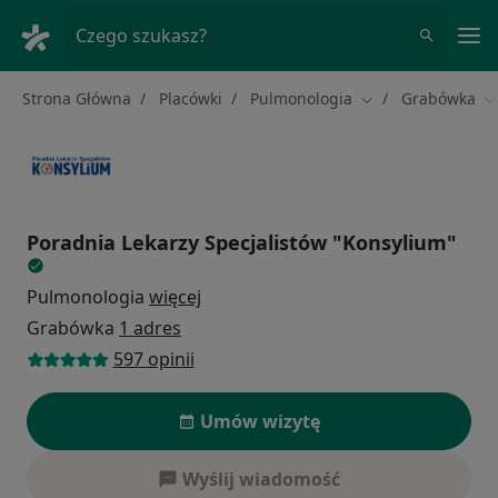
Me
Czego szukasz?
Strona Główna
Placówki
Pulmonologia
Grabówka
Zmień miasto
Z
Poradnia Lekarzy Specjalistów "Konsylium"
Pulmonologia
więcej
Grabówka
1 adres
597 opinii
Umów wizytę
Wyślij wiadomość