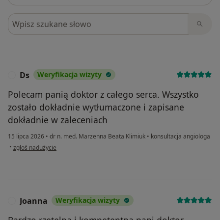
Szukaj w opiniach
Ds
Weryfikacja wizyty
D
Polecam panią doktor z całego serca. Wszystko
zostało dokładnie wytłumaczone i zapisane
dokładnie w zaleceniach
15 lipca 2026
•
dr n. med. Marzenna Beata Klimiuk
•
konsultacja angiologa
w opinii użytkownika Ds
•
zgłoś nadużycie
Joanna
Weryfikacja wizyty
J
Bardzo rzetelna i kompetentna pani doktor.