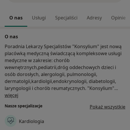
O nas
Usługi
Specjaliści
Adresy
Opinie
O nas
Poradnia Lekarzy Specjalistów "Konsylium" jest nową
placówką medyczną świadczącą kompleksowe usługi
medyczne w zakresie: chorób
wewnętrznych,pediatrii,dróg oddechowych dzieci i
osób dorosłych, alergologii, pulmonologii,
dermatolgii,kardiolgii,endokrynologii, diabetologii,
laryngologii i chorób reumatycznych. "Konsylium"
O nas
mieści się w miejscowości Grabówka w pobliżu miasta
więcej
Białystok.
Nasze specjalizacje
Pokaż wszystkie
Jesteśmy placówką medyczną, która wdraża skuteczne
i przyjazne formy profilaktyki i leczenia naszych
Kardiologia
pacjentów. W najbliższym czasie planujemy
powiększyć zakres usług o inne specjalności