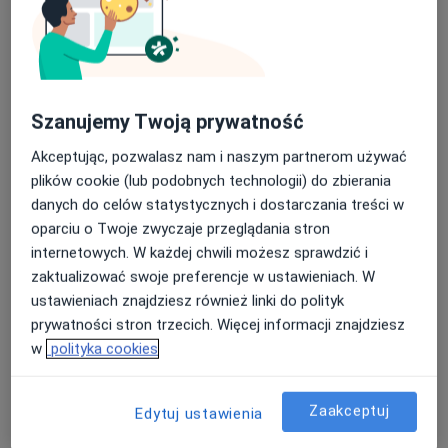
Umów
Konsultacja hematologiczna
Szanujemy Twoją prywatność
konsultacja hematologiczna
Od 150 zł
Szczegóły
Akceptując, pozwalasz nam i naszym partnerom używać
Umów
plików cookie (lub podobnych technologii) do zbierania
danych do celów statystycznych i dostarczania treści w
oparciu o Twoje zwyczaje przeglądania stron
Konsultacja angiologa
internetowych. W każdej chwili możesz sprawdzić i
konsultacja angiologa
Od 350 zł
Szczegóły
zaktualizować swoje preferencje w ustawieniach. W
ustawieniach znajdziesz również linki do polityk
Umów
prywatności stron trzecich. Więcej informacji znajdziesz
w
polityka cookies
Badania diagnostyczne
Zaakceptuj
Edytuj ustawienia
badania diagnostyczne
Szczegóły