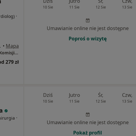
a
Dziś
Jutro
Śr,
Czw,
10 Sie
11 Sie
12 Sie
13 Sie
·
rdiolog)
Umawianie online nie jest dostępne
Poproś o wizytę
 Białystok
•
Mapa
Centrum Medyczne LUX MED, Białystok, ul. Komisji Edukacji Narodowej 50/U4
od 279 zł
Dziś
Jutro
Śr,
Czw,
10 Sie
11 Sie
12 Sie
13 Sie
ka
·
hirurgia
Umawianie online nie jest dostępne
Pokaż profil