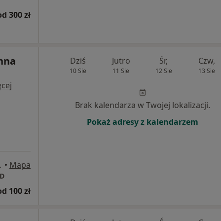
od 300 zł
Anna
Dziś
Jutro
Śr,
Czw,
10 Sie
11 Sie
12 Sie
13 Sie
cej
Brak kalendarza w Twojej lokalizacji.
Pokaż adresy z kalendarzem
 64, Białystok
•
Mapa
ED
od 100 zł