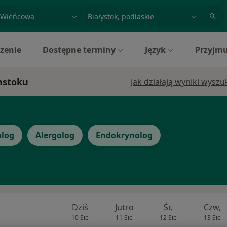
acja, badanie lub nazwisko
miasto lub dzielnica
zenie
Dostępne terminy
Język
Przyjmu
mstoku
Jak działają wyniki wysz
olog
Alergolog
Endokrynolog
Dziś
Jutro
Śr,
Czw,
10 Sie
11 Sie
12 Sie
13 Sie