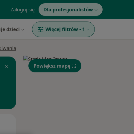
Zaloguj się
Dla profesjonalistów
je dzieci
Więcej filtrów
•
1
ukiwania
Powiększ mapę
Pt,
Sob,
Ndz,
14 Sie
15 Sie
16 Sie