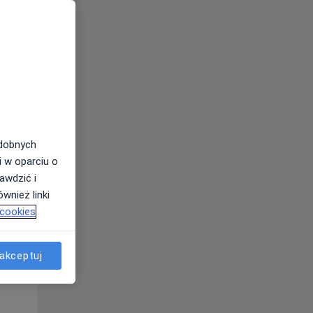
odobnych
i w oparciu o
awdzić i
Pt,
Sob,
Ndz,
wnież linki
14 Sie
15 Sie
16 Sie
 cookies
akceptuj