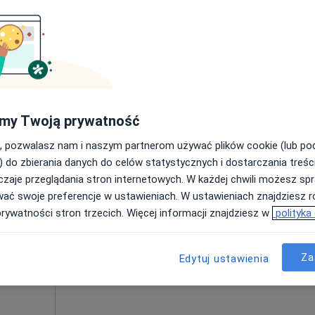
cej
Umawianie online nie jest dostępne
Poproś o wizytę
Konsultacja kardiologiczna (kolejna wizyta)
200 zł
my Twoją prywatność
, pozwalasz nam i naszym partnerom używać plików cookie (lub p
) do zbierania danych do celów statystycznych i dostarczania treśc
zaje przeglądania stron internetowych. W każdej chwili możesz spr
lena
Dziś
Jutro
Śr,
Czw,
wać swoje preferencje w ustawieniach. W ustawieniach znajdziesz ró
10 Sie
11 Sie
12 Sie
13 Sie
prywatności stron trzecich. Więcej informacji znajdziesz w
polityka
cej
Umawianie online nie jest dostępne
Za
Edytuj ustawienia
Poproś o wizytę