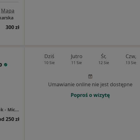
Mapa
karska
300 zł
Dziś
Jutro
Śr,
Czw,
p
10 Sie
11 Sie
12 Sie
13 Sie
Umawianie online nie jest dostępne
Poproś o wizytę
Centrum Medyczne Grupa LUX MED Białystok - Mickiewicza 39/U7
od 250 zł