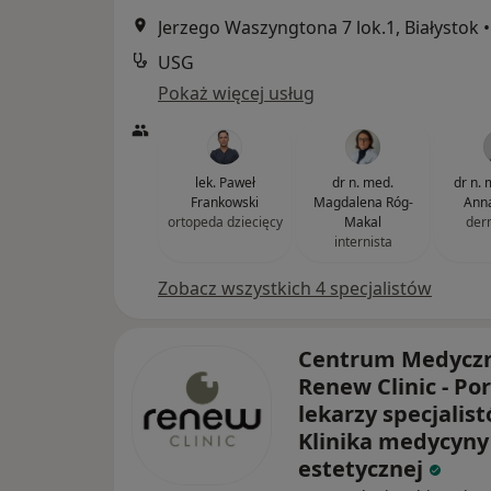
Jerzego Waszyngtona 7 lok.1, Białystok
•
USG
Pokaż więcej usług
lek. Paweł
dr n. med.
dr n. 
Frankowski
Magdalena Róg-
Anna
ortopeda dziecięcy
Makal
der
internista
Zobacz wszystkich 4 specjalistów
Centrum Medycz
Renew Clinic - Po
lekarzy specjalist
Klinika medycyny
estetycznej