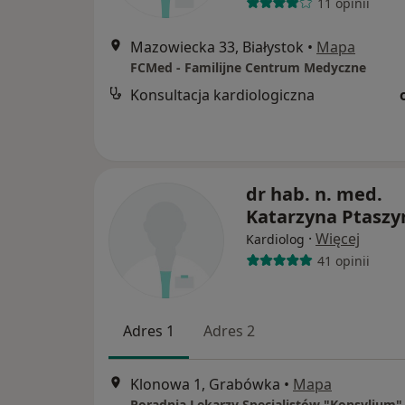
11 opinii
Mazowiecka 33, Białystok
•
Mapa
FCMed - Familijne Centrum Medyczne
Konsultacja kardiologiczna
dr hab. n. med.
Katarzyna Ptaszy
·
Więcej
Kardiolog
41 opinii
Adres 1
Adres 2
Klonowa 1, Grabówka
•
Mapa
Poradnia Lekarzy Specjalistów "Konsylium"