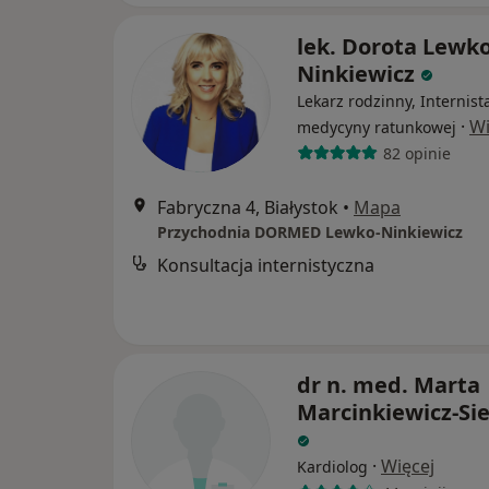
lek. Dorota Lewko
Ninkiewicz
Lekarz rodzinny, Internist
·
Wi
medycyny ratunkowej
82 opinie
Fabryczna 4, Białystok
•
Mapa
Przychodnia DORMED Lewko-Ninkiewicz
Konsultacja internistyczna
dr n. med. Marta
Marcinkiewicz-Si
·
Więcej
Kardiolog