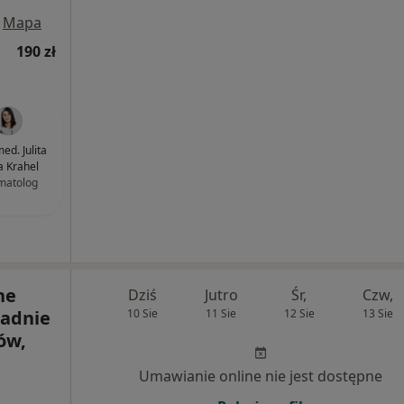
Mapa
190 zł
med. Julita
 Krahel
matolog
ne
Dziś
Jutro
Śr,
Czw,
radnie
10 Sie
11 Sie
12 Sie
13 Sie
ów,
Umawianie online nie jest dostępne