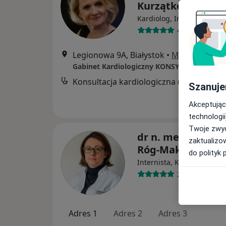
Kurzątkowska
·
Wię
Kardiolog, Internista
455 opinii
Legionowa 9A, Białystok
•
Mapa
Gabinet Kardiologiczny KONSYLIUM
Szanuje
Akceptując
technologii
Twoje zwyc
dr n. med. Magda
zaktualizo
Róg-Makal
do polityk 
·
Wię
Internista, Kardiolog
210 opinii
Adres 1
Adres 2
Adres 3