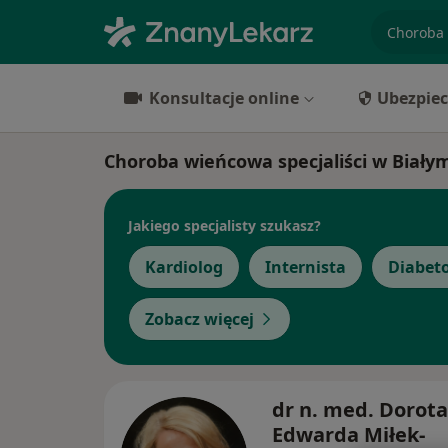
specjaliz
Konsultacje online
Ubezpiec
Choroba wieńcowa specjaliści w Biały
Jakiego specjalisty szukasz?
Kardiolog
Internista
Diabet
Zobacz więcej
dr n. med. Dorota
Edwarda Miłek-