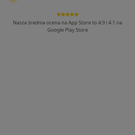
Nasza średnia ocena na App Store to 4.9 i 4.1 na
dr n. med. Agata Zielińska
Google Play Store
·
Więcej
Alergolog, Pediatra, Alergolog dziecięcy
205 opinii
Adres
Online
Stołeczna 7 lok. 12, Białystok
•
Mapa
Specjalistyczny prywatny gabinet alergologiczno- pediatryczny
Konsultacja alergologiczna
od 300 zł
Specjalista nie oferuje umawiania online pod tym adresem.
Poproś o wizytę