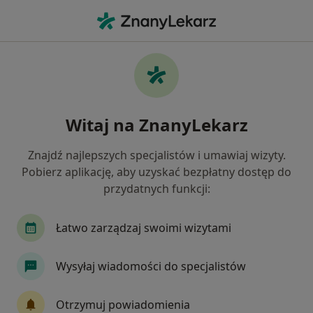
Me
Astma Oskrzelowa • Białystok, podlaskie
Filtry
• 1
Ubezpieczenie
Map
Astma oskrzelowa specjaliści w Białymstoku
Witaj na ZnanyLekarz
Jak działają wyniki wyszukiwania
Znajdź najlepszych specjalistów i umawiaj wizyty.
Pobierz aplikację, aby uzyskać bezpłatny dostęp do
Jakiego specjalisty szukasz?
przydatnych funkcji:
Alergolog
Internista
Pulmonolog
Pe
Łatwo zarządzaj swoimi wizytami
Wysyłaj wiadomości do specjalistów
Otrzymuj powiadomienia