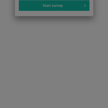
Start survey
Cukrzyca w Białymstoku
Choroby układu oddechowego w Białymstoku
Alergia w Białymstoku
Niewydolność serca w Białymstoku
Więcej (15)
Więcej w kategorii: Schorzenia w Białymstoku
Astma Oskrzelowa Specjaliści W Białymstoku
Serwis
Regulamin