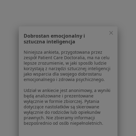
Anna Kopiczko
Pulmonolog dziecięcy, Pediatra
6 opinii
Dobrostan emocjonalny i
Mazowiecka 33, Białystok
•
Mapa
sztuczna inteligencja
FCMed - Familijne Centrum Medyczne
Konsultacja pediatryczna
od 220 zł
Niniejsza ankieta, przygotowana przez
zespół Patient Care Doctoralia, ma na celu
Specjalista nie oferuje umawiania online pod tym adresem.
lepsze zrozumienie, w jaki sposób ludzie
korzystają z narzędzi sztucznej inteligencji
jako wsparcia dla swojego dobrostanu
Poproś o wizytę
emocjonalnego i zdrowia psychicznego.
Udział w ankiecie jest anonimowy, a wyniki
będą analizowane i prezentowane
1
2
wyłącznie w formie zbiorczej. Pytania
dotyczące nastolatków są skierowane
wyłącznie do rodziców lub opiekunów
Powiązane wyszukiwania
prawnych. Nie zbieramy informacji
bezpośrednio od osób niepełnoletnich.
Schorzenia w Białymstoku
Nadciśnienie tętnicze w Białymstoku