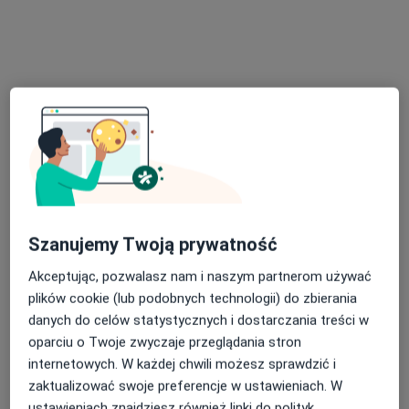
Specjalista nie oferuje umawiania online pod tym adresem.
Poproś o wizytę
Szanujemy Twoją prywatność
dr n. med. Damian Mojsak
·
Więcej
Akceptując, pozwalasz nam i naszym partnerom używać
Pulmonolog
plików cookie (lub podobnych technologii) do zbierania
62 opinie
danych do celów statystycznych i dostarczania treści w
Adres
Online
oparciu o Twoje zwyczaje przeglądania stron
internetowych. W każdej chwili możesz sprawdzić i
zaktualizować swoje preferencje w ustawieniach. W
Kardynała Stefana Wyszyńskiego 10 lok. U8, Białystok
•
Mapa
ustawieniach znajdziesz również linki do polityk