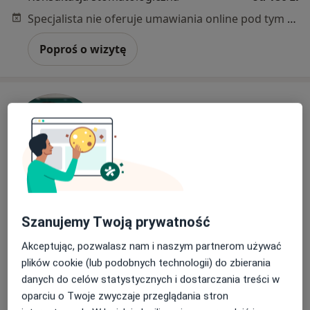
Specjalista nie oferuje umawiania online pod tym adresem.
Poproś o wizytę
Katarzyna Kwiecień
Szanujemy Twoją prywatność
Stomatolog
13 opinii
Akceptując, pozwalasz nam i naszym partnerom używać
plików cookie (lub podobnych technologii) do zbierania
Adres 1
Adres 2
danych do celów statystycznych i dostarczania treści w
oparciu o Twoje zwyczaje przeglądania stron