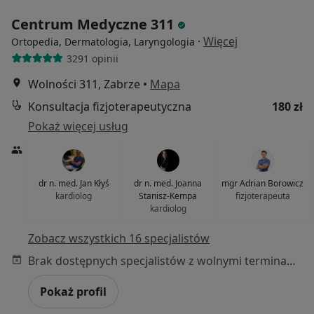
Centrum Medyczne 311
·
Więcej
Ortopedia, Dermatologia, Laryngologia
3291 opinii
Wolności 311, Zabrze
•
Mapa
Konsultacja fizjoterapeutyczna
180 zł
Pokaż więcej usług
dr n. med. Jan Kłyś
dr n. med. Joanna
mgr Adrian Borowicz
kardiolog
Stanisz-Kempa
fizjoterapeuta
kardiolog
Zobacz wszystkich 16 specjalistów
Brak dostępnych specjalistów z wolnymi terminami w tym centrum medycznym.
Pokaż profil