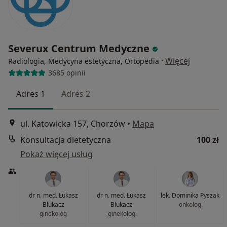
Severux Centrum Medyczne
·
Więcej
Radiologia, Medycyna estetyczna, Ortopedia
3685 opinii
Adres 1
Adres 2
ul. Katowicka 157, Chorzów
•
Mapa
Konsultacja dietetyczna
100 zł
Pokaż więcej usług
dr n. med. Łukasz
dr n. med. Łukasz
lek. Dominika Pyszak
Blukacz
Blukacz
onkolog
ginekolog
ginekolog