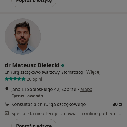
Poproś o wizytę
dr Mateusz Bielecki
·
Więcej
Chirurg szczękowo-twarzowy, Stomatolog
20 opinii
Jana III Sobieskiego 42, Zabrze
•
Mapa
Cytrus Lawenda
Konsultacja chirurga szczękowego
30 zł
Specjalista nie oferuje umawiania online pod tym adresem.
Poproś o wizytę