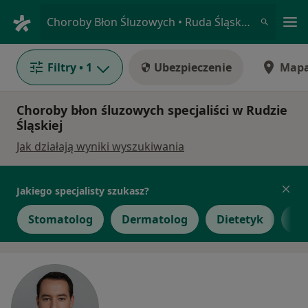
Me
Choroby Błon Śluzowych • Ruda Śląska, śląskie
Filtry
• 1
Ubezpieczenie
Map
Choroby błon śluzowych specjaliści w Rudzie
Śląskiej
Jak działają wyniki wyszukiwania
Jakiego specjalisty szukasz?
Stomatolog
Dermatolog
Dietetyk
La