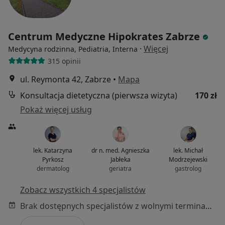
Centrum Medyczne Hipokrates Zabrze
·
Więcej
Medycyna rodzinna, Pediatria, Interna
315 opinii
ul. Reymonta 42, Zabrze
•
Mapa
Konsultacja dietetyczna (pierwsza wizyta)
170 zł
Pokaż więcej usług
lek. Katarzyna
dr n. med. Agnieszka
lek. Michał
Pyrkosz
Jabłeka
Modrzejewski
dermatolog
geriatra
gastrolog
Zobacz wszystkich 4 specjalistów
Brak dostępnych specjalistów z wolnymi terminami w tym centrum medycznym.