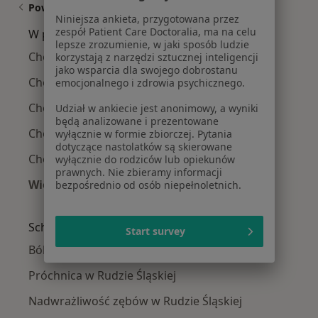
Powiązane wyszukiwania
Niniejsza ankieta, przygotowana przez
zespół Patient Care Doctoralia, ma na celu
W pobliżu Rudy Śląskiej
lepsze zrozumienie, w jaki sposób ludzie
Choroby błon śluzowych w Katowicach
korzystają z narzędzi sztucznej inteligencji
jako wsparcia dla swojego dobrostanu
Choroby błon śluzowych w Gliwicach
emocjonalnego i zdrowia psychicznego.
Choroby błon śluzowych w Sosnowcu
Udział w ankiecie jest anonimowy, a wyniki
będą analizowane i prezentowane
Choroby błon śluzowych w Jaworznie
wyłącznie w formie zbiorczej. Pytania
dotyczące nastolatków są skierowane
Choroby błon śluzowych w Tychach
wyłącznie do rodziców lub opiekunów
prawnych. Nie zbieramy informacji
Więcej (14)
bezpośrednio od osób niepełnoletnich.
Więcej w kategorii: W pobliżu Rudy Śląskiej
Schorzenia w Rudzie Śląskiej
Start survey
Ból zęba w Rudzie Śląskiej
Próchnica w Rudzie Śląskiej
Nadwrażliwość zębów w Rudzie Śląskiej