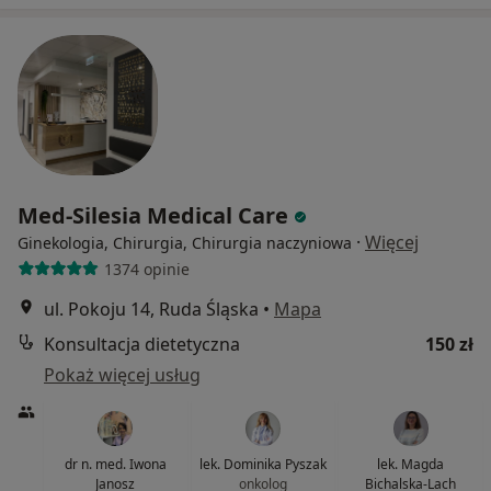
Med-Silesia Medical Care
·
Więcej
Ginekologia, Chirurgia, Chirurgia naczyniowa
1374 opinie
ul. Pokoju 14, Ruda Śląska
•
Mapa
Konsultacja dietetyczna
150 zł
Pokaż więcej usług
dr n. med. Iwona
lek. Dominika Pyszak
lek. Magda
Janosz
onkolog
Bichalska-Lach