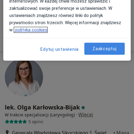
ul. Józefa Piłsudskiego 129, Ruda Śląska
•
Mapa
internetowych. W każdej chwili możesz sprawdzić i
Centrum Medyczne PROFILAKTYKA
zaktualizować swoje preferencje w ustawieniach. W
Konsultacja stomatologiczna
od 250 zł
ustawieniach znajdziesz również linki do polityk
prywatności stron trzecich. Więcej informacji znajdziesz
Specjalista nie oferuje umawiania online pod tym adresem.
w
polityka cookies
Poproś o wizytę
Zaakceptuj
Edytuj ustawienia
lek. Olga Karłowska-Bijak
·
Więcej
W trakcie specjalizacji (Laryngolog)
5 opinii
Generała Władysława Sikorskiego 1, Świętochłowice
•
Mapa