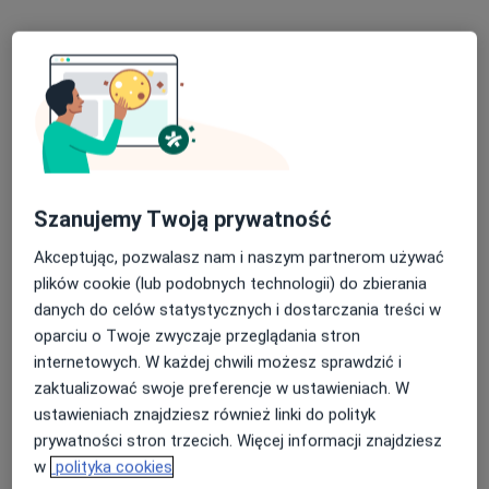
Bezpieczne płatności
lek. dent. Danuta Blutko
·
Więcej
Stomatolog
131 opinii
Szanujemy Twoją prywatność
Powstańców Śląskich 30, Gierałtowice
•
Mapa
Praktyka Stomatologiczna Danuta Blutko
Akceptując, pozwalasz nam i naszym partnerom używać
Konsultacja stomatologiczna
od 50 zł
plików cookie (lub podobnych technologii) do zbierania
danych do celów statystycznych i dostarczania treści w
Specjalista nie oferuje umawiania online pod tym adresem.
oparciu o Twoje zwyczaje przeglądania stron
internetowych. W każdej chwili możesz sprawdzić i
Poproś o wizytę
zaktualizować swoje preferencje w ustawieniach. W
ustawieniach znajdziesz również linki do polityk
prywatności stron trzecich. Więcej informacji znajdziesz
w
polityka cookies