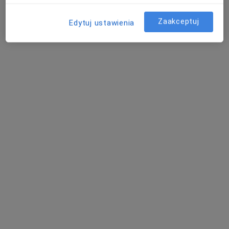
Zaakceptuj
Edytuj ustawienia
lek. dent. Bogna Pierzchała
·
Więcej
Stomatolog
158 opinii
ul. Józefa Piłsudskiego 129, Ruda Śląska
•
Mapa
Centrum Medyczne PROFILAKTYKA
Konsultacja protetyczna
250 zł
Specjalista nie oferuje umawiania online pod tym adresem.
Poproś o wizytę