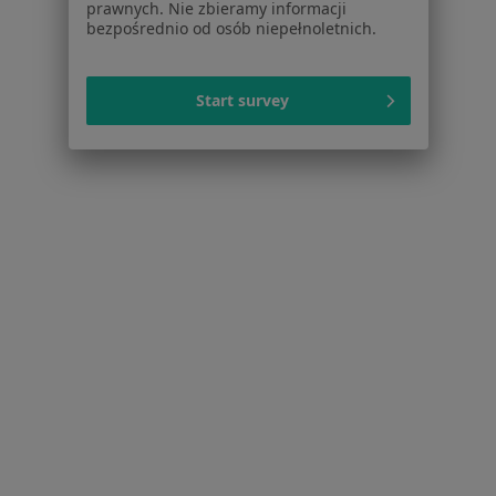
prawnych. Nie zbieramy informacji
bezpośrednio od osób niepełnoletnich.
Próchnica w Rudzie Śląskiej
Nadwrażliwość zębów w Rudzie Śląskiej
Start survey
Braki zębowe w Rudzie Śląskiej
Choroby dziąseł w Rudzie Śląskiej
Więcej (15)
Więcej w kategorii: Schorzenia w Rudzie Śląsk
Paradontoza Specjaliści W Rudzie Śląskiej
Serwis
Regulamin