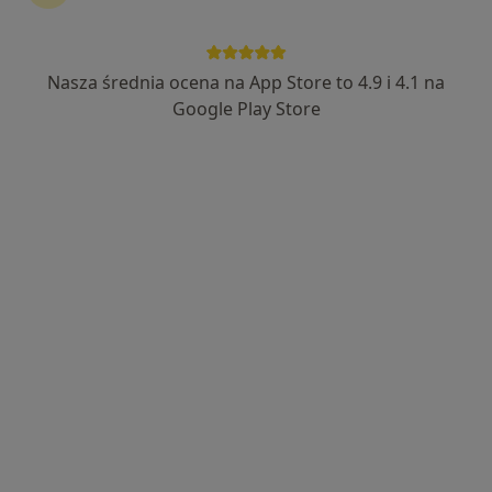
Nasza średnia ocena na App Store to 4.9 i 4.1 na
lek. dent. Wojciech Stanisław Torbus
Google Play Store
·
Więcej
Stomatolog
2 opinie
Księdza Ludwika Tunkla 112A, Ruda Śląska
•
Mapa
Szpakmed Stomatologia
Konsultacja stomatologiczna
od 180 zł
Specjalista nie oferuje umawiania online pod tym adresem.
Poproś o wizytę