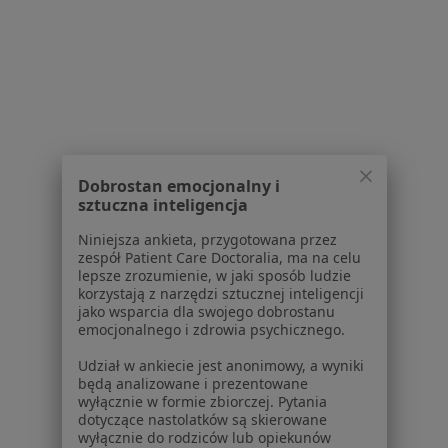
1
2
3
Powiązane wyszukiwania
W pobliżu Rudy Śląskiej
Paradontoza w Katowicach
Dobrostan emocjonalny i
sztuczna inteligencja
Paradontoza w Gliwicach
Niniejsza ankieta, przygotowana przez
Paradontoza w Sosnowcu
zespół Patient Care Doctoralia, ma na celu
lepsze zrozumienie, w jaki sposób ludzie
Paradontoza w Tychach
korzystają z narzędzi sztucznej inteligencji
jako wsparcia dla swojego dobrostanu
Paradontoza w Zabrzu
emocjonalnego i zdrowia psychicznego.
Więcej (14)
Udział w ankiecie jest anonimowy, a wyniki
Więcej w kategorii: W pobliżu Rudy Śląskiej
będą analizowane i prezentowane
wyłącznie w formie zbiorczej. Pytania
Schorzenia w Rudzie Śląskiej
dotyczące nastolatków są skierowane
wyłącznie do rodziców lub opiekunów
Ból zęba w Rudzie Śląskiej