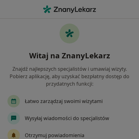
Me
Paradontoza • Ruda Śląska, śląskie
Filtry
• 1
Ubezpieczenie
Map
Paradontoza specjaliści w Rudzie Śląskiej
Witaj na ZnanyLekarz
Jak działają wyniki wyszukiwania
Znajdź najlepszych specjalistów i umawiaj wizyty.
Pobierz aplikację, aby uzyskać bezpłatny dostęp do
Jakiego specjalisty szukasz?
przydatnych funkcji:
Stomatolog
Protetyk stomatologiczny
St
Łatwo zarządzaj swoimi wizytami
Wysyłaj wiadomości do specjalistów
Otrzymuj powiadomienia