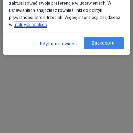
zaktualizować swoje preferencje w ustawieniach. W
ustawieniach znajdziesz również linki do polityk
Poproś o wizytę
prywatności stron trzecich. Więcej informacji znajdziesz
w
polityka cookies
Zaakceptuj
Edytuj ustawienia
Maria Katarzyna Grzesik
Dermatolog
72 opinie
Adres 1
Adres 2
Kozielska 141 D, Gliwice
•
Mapa
BM Quality Med