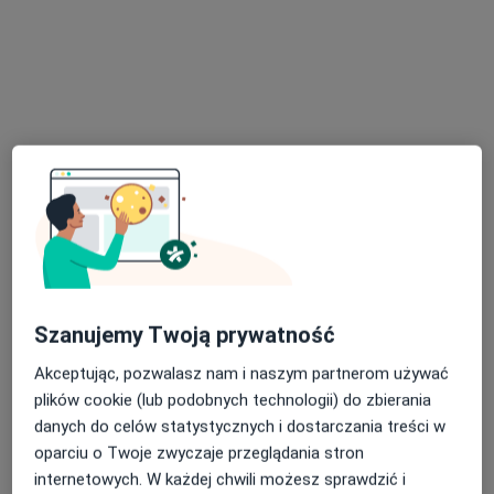
lek. dent. Alexander Rzytki
·
Więcej
Stomatolog
42 opinie
Adres
Online
Szanujemy Twoją prywatność
Akceptując, pozwalasz nam i naszym partnerom używać
Korfantego 10/2, Gliwice
•
Mapa
plików cookie (lub podobnych technologii) do zbierania
Wojtanowska Dental Clinic
danych do celów statystycznych i dostarczania treści w
oparciu o Twoje zwyczaje przeglądania stron
Konsultacja chirurgiczna
od 200 zł
internetowych. W każdej chwili możesz sprawdzić i
Specjalista nie oferuje umawiania online pod tym adresem.