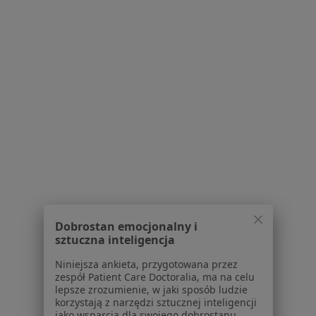
mgr Martina Grot-
mgr Przemysław
Nigowska
Polak
dietetyk
psycholog
Brak dostępnych specjalistów z wolnymi terminami w tym centrum medycznym.
Pokaż profil
1
2
3
Powiązane wyszukiwania
Dobrostan emocjonalny i
sztuczna inteligencja
W pobliżu Gliwic
Niniejsza ankieta, przygotowana przez
Choroby błon śluzowych w Katowicach
zespół Patient Care Doctoralia, ma na celu
lepsze zrozumienie, w jaki sposób ludzie
Choroby błon śluzowych w Sosnowcu
korzystają z narzędzi sztucznej inteligencji
jako wsparcia dla swojego dobrostanu