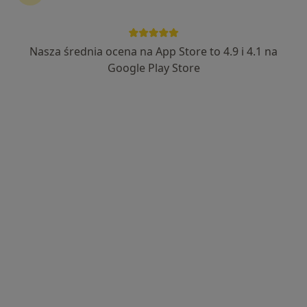
Nasza średnia ocena na App Store to 4.9 i 4.1 na
lek. dent. Marcin Krufczyk
Google Play Store
·
Więcej
Stomatolog
207 opinii
Adres
Online
Witkiewicza 75, Gliwice
•
Mapa
Dentysta.eu lek.dent. Marcin Krufczyk
Higienizacja
od 600 zł
Specjalista nie oferuje umawiania online pod tym adresem.
Poproś o wizytę