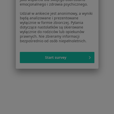
Choroby błon śluzowych w Jaworznie
emocjonalnego i zdrowia psychicznego.
Choroby błon śluzowych w Rudzie Śląskiej
Udział w ankiecie jest anonimowy, a wyniki
będą analizowane i prezentowane
Choroby błon śluzowych w Tychach
wyłącznie w formie zbiorczej. Pytania
dotyczące nastolatków są skierowane
Więcej (14)
wyłącznie do rodziców lub opiekunów
Więcej w kategorii: W pobliżu Gliwic
prawnych. Nie zbieramy informacji
bezpośrednio od osób niepełnoletnich.
Schorzenia w Gliwicach
Próchnica w Gliwicach
Start survey
Ból zęba w Gliwicach
Nadwrażliwość zębów w Gliwicach
Przebarwienia zębów w Gliwicach
Choroby miazgi w Gliwicach
Więcej (15)
Więcej w kategorii: Schorzenia w Gliwicach