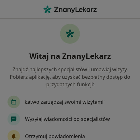
Me
Choroby Błon Śluzowych • Gliwice, śląskie
Filtry
• 1
Ubezpieczenie
Map
Choroby błon śluzowych specjaliści w
Witaj na ZnanyLekarz
Gliwicach
Jak działają wyniki wyszukiwania
Znajdź najlepszych specjalistów i umawiaj wizyty.
Pobierz aplikację, aby uzyskać bezpłatny dostęp do
przydatnych funkcji:
Jakiego specjalisty szukasz?
Stomatolog
Protetyk stomatologiczny
Ch
Łatwo zarządzaj swoimi wizytami
Wysyłaj wiadomości do specjalistów
Otrzymuj powiadomienia