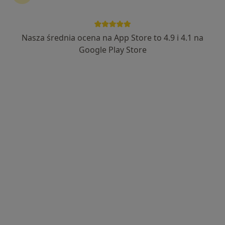
Nasza średnia ocena na App Store to 4.9 i 4.1 na
lek. Aleksandra Banasiak
Google Play Store
·
Więcej
W trakcie specjalizacji (Ginekolog)
35 opinii
Adres
Online
Jana Matejki 4, Jaworzno
•
Mapa
EsterClinic
Konsultacja ginekologiczna
350 zł
Specjalista nie oferuje umawiania online pod tym adresem.
Poproś o wizytę