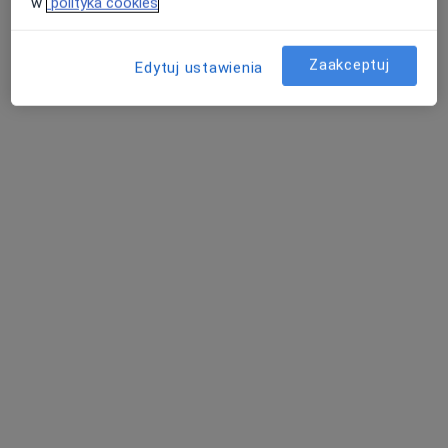
w
polityka cookies
Zaakceptuj
Edytuj ustawienia
EsterClinic
·
Więcej
Angiologia, Endokrynologia, Ginekologia
1206 opinii
Jana Matejki 4, Jaworzno
•
Mapa
Konsultacja dietetyczna
150 zł
Pokaż więcej usług
lek. Magdalena Ryba
dr n. med. Mateusz
dr n. med. Justyna