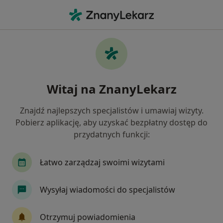
Me
Choroby Błon Śluzowych • Jaworzno, śląskie
Filtry
• 1
Ubezpieczenie
Map
Choroby błon śluzowych specjaliści w
Witaj na ZnanyLekarz
Jaworznie
Jak działają wyniki wyszukiwania
Znajdź najlepszych specjalistów i umawiaj wizyty.
Pobierz aplikację, aby uzyskać bezpłatny dostęp do
przydatnych funkcji:
Jakiego specjalisty szukasz?
Stomatolog
Ginekolog
Internista
La
Łatwo zarządzaj swoimi wizytami
Wysyłaj wiadomości do specjalistów
Otrzymuj powiadomienia