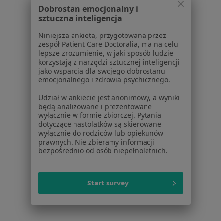
Więcej (15)
Dobrostan emocjonalny i
Więcej w kategorii: Schorzenia w Jaworznie
sztuczna inteligencja
Niniejsza ankieta, przygotowana przez
zespół Patient Care Doctoralia, ma na celu
Strona Główna
Choroby
Choroby Błon Śluzowych
Zmień m
lepsze zrozumienie, w jaki sposób ludzie
Jaworzno
Zmień miasto
korzystają z narzędzi sztucznej inteligencji
jako wsparcia dla swojego dobrostanu
emocjonalnego i zdrowia psychicznego.
Udział w ankiecie jest anonimowy, a wyniki
będą analizowane i prezentowane
wyłącznie w formie zbiorczej. Pytania
dotyczące nastolatków są skierowane
Serwis
wyłącznie do rodziców lub opiekunów
prawnych. Nie zbieramy informacji
Regulamin
bezpośrednio od osób niepełnoletnich.
Polityka prywatności pacjentów
Polityka prywatności profesjonalistów
Start survey
Polityka prywatności dla profesjonalistów, których
dane pozyskaliśmy samodzielnie
Polityka cookies
Jak działają wyniki wyszukiwania