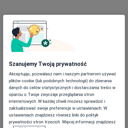
dr n. med. Andrzej Romuald Pawełczak
Laryngolog
15 opinii
Szanujemy Twoją prywatność
Adres 1
Adres 2
Akceptując, pozwalasz nam i naszym partnerom używać
plików cookie (lub podobnych technologii) do zbierania
Nadbrzeżna 12, Jaworzno
•
Mapa
danych do celów statystycznych i dostarczania treści w
Centrum Medyczne MarMedicam
oparciu o Twoje zwyczaje przeglądania stron
Konsultacja laryngologiczna
250 zł
internetowych. W każdej chwili możesz sprawdzić i
zaktualizować swoje preferencje w ustawieniach. W
Specjalista nie oferuje umawiania online pod tym adresem.
ustawieniach znajdziesz również linki do polityk
prywatności stron trzecich. Więcej informacji znajdziesz
Poproś o wizytę