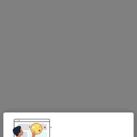
prof. dr hab. n. med. Dariusz A. Kosior
·
Więcej
Kardiolog
32 opinie
Dionizego Czachowskiego 21A, Radom
•
Mapa
Medjana
Konsultacja kardiologiczna
Brak ceny
Specjalista nie oferuje umawiania online pod tym adresem.
Poproś o wizytę