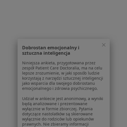
Więcej (15)
Więcej w kategorii: Schorzenia w Radomiu
Strona Główna
Choroby
Choroba Wieńcowa
Zmień miasto
Radom
Zmień miasto
Dobrostan emocjonalny i
sztuczna inteligencja
Niniejsza ankieta, przygotowana przez
zespół Patient Care Doctoralia, ma na celu
lepsze zrozumienie, w jaki sposób ludzie
korzystają z narzędzi sztucznej inteligencji
Serwis
jako wsparcia dla swojego dobrostanu
emocjonalnego i zdrowia psychicznego.
Regulamin
Polityka prywatności pacjentów
Udział w ankiecie jest anonimowy, a wyniki
będą analizowane i prezentowane
Polityka prywatności profesjonalistów
wyłącznie w formie zbiorczej. Pytania
Polityka prywatności dla profesjonalistów, których
dotyczące nastolatków są skierowane
dane pozyskaliśmy samodzielnie
wyłącznie do rodziców lub opiekunów
prawnych. Nie zbieramy informacji
Polityka cookies