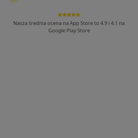
Nasza średnia ocena na App Store to 4.9 i 4.1 na
Klinika Diet
Google Play Store
Dietetyka
247 opinii
Miła 17, Radom
•
Mapa
Konsultacja dietetyczna
190 zł
mgr Marta Urbańska
dietetyk
Brak dostępnych specjalistów z wolnymi terminami w tym centrum medycznym.
Pokaż profil