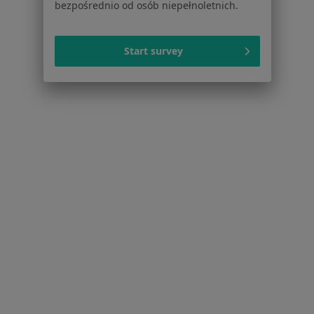
bezpośrednio od osób niepełnoletnich.
Jak działają wyniki wyszukiwania
Dostępność
O nas
Start survey
Praca
Rekrutujemy!
Partnerzy
Centrum prasowe
Kontakt
Dla pacjentów
Lekarze
Placówki medyczne
Pytania i odpowiedzi
Usługi i zabiegi
Choroby
Pomoc
Aplikacje mobilne
Blog dla pacjentów
Dla profesjonalistów