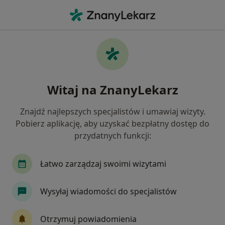
Me
Choroba Wieńcowa • Radom, mazowieckie
Filtry
• 1
Mapa
Choroba wieńcowa specjaliści w Radomiu
Witaj na ZnanyLekarz
Jak działają wyniki wyszukiwania
Znajdź najlepszych specjalistów i umawiaj wizyty.
Pobierz aplikację, aby uzyskać bezpłatny dostęp do
Jakiego specjalisty szukasz?
przydatnych funkcji:
Kardiolog
Internista
Dietetyk
Alergo
Łatwo zarządzaj swoimi wizytami
Wysyłaj wiadomości do specjalistów
Otrzymuj powiadomienia