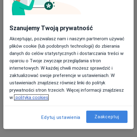
Szanujemy Twoją prywatność
Akceptując, pozwalasz nam i naszym partnerom używać
plików cookie (lub podobnych technologii) do zbierania
lek. Patryk Manowski
danych do celów statystycznych i dostarczania treści w
·
Więcej
Kardiolog
oparciu o Twoje zwyczaje przeglądania stron
35 opinii
internetowych. W każdej chwili możesz sprawdzić i
ul. Olsztyńska 33a, Radom
•
Mapa
zaktualizować swoje preferencje w ustawieniach. W
Niepubliczny Specjalistyczny Zakład Opieki Zdrowotnej „Olsztyńska”
ustawieniach znajdziesz również linki do polityk
Konsultacja kardiologiczna
Brak ceny
prywatności stron trzecich. Więcej informacji znajdziesz
w
polityka cookies
Specjalista nie oferuje umawiania online pod tym adresem.
Poproś o wizytę
Zaakceptuj
Edytuj ustawienia